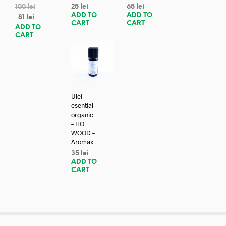
100
lei
25
lei
65
lei
ADD TO
ADD TO
81
lei
CART
CART
ADD TO
CART
Ulei
esential
organic
– HO
WOOD –
Aromax
35
lei
ADD TO
CART