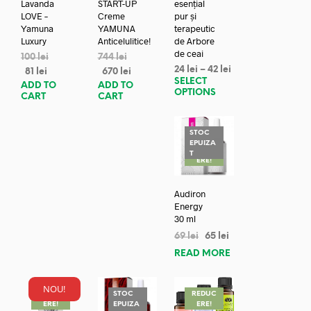
Lavanda
START-UP
esențial
LOVE –
Creme
pur și
Yamuna
YAMUNA
terapeutic
Luxury
Anticelulitice!
de Arbore
de ceai
100
lei
744
lei
24
lei
–
42
lei
81
lei
670
lei
SELECT
ADD TO
ADD TO
OPTIONS
CART
CART
STOC
EPUIZA
REDUC
T
ERE!
Audiron
Energy
30 ml
69
lei
65
lei
READ MORE
NOU!
REDUC
STOC
REDUC
ERE!
EPUIZA
ERE!