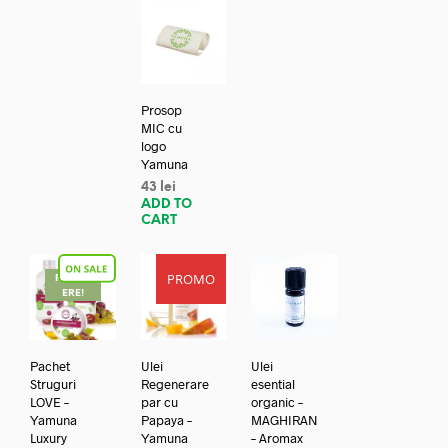
Prosop
MIC cu
logo
Yamuna
43
lei
ADD TO
CART
PROMO
REDUC
ERE!
Pachet
Ulei
Ulei
Struguri
Regenerare
esential
LOVE –
par cu
organic –
Yamuna
Papaya –
MAGHIRAN
Luxury
Yamuna
– Aromax