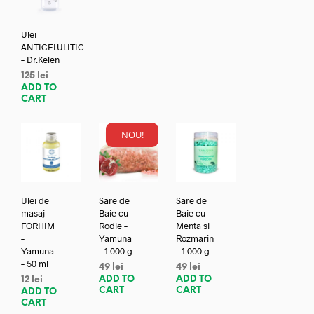
Ulei
ANTICELULITIC
– Dr.Kelen
125
lei
ADD TO
CART
NOU!
Ulei de
Sare de
Sare de
masaj
Baie cu
Baie cu
FORHIM
Rodie –
Menta si
–
Yamuna
Rozmarin
Yamuna
– 1.000 g
– 1.000 g
– 50 ml
49
lei
49
lei
ADD TO
ADD TO
12
lei
CART
CART
ADD TO
CART