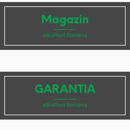
Magazin
eBioPlant România
GARANTIA
eBioPlant România