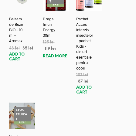
REDUC
T
ERE!
Balsam
Drags
Pachet
de Buze
Imun
Acces
BIO – 10
Energy
interzis
ml –
30ml
insectelor
Aromax
– pachet
125
lei
Kids –
43
lei
35
lei
119
lei
uleiuri
ADD TO
READ MORE
esențiale
CART
pentru
copii
102
lei
87
lei
ADD TO
CART
STOC
EPUIZA
REDUC
T
ERE!