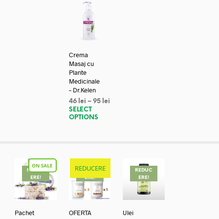
Crema
Masaj cu
Plante
Medicinale
– Dr.Kelen
46
lei
–
95
lei
SELECT
OPTIONS
REDUCERE
REDUC
REDUC
REDUC
ERE!
ERE!
ERE!
Pachet
OFERTA
Ulei