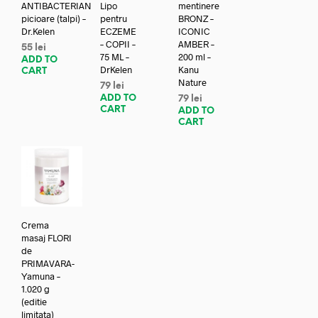
ANTIBACTERIAN
Lipo
mentinere
picioare (talpi) –
pentru
BRONZ –
Dr.Kelen
ECZEME
ICONIC
– COPII –
AMBER –
55
lei
75 ML –
200 ml –
ADD TO
DrKelen
Kanu
CART
Nature
79
lei
ADD TO
79
lei
CART
ADD TO
CART
Crema
masaj FLORI
de
PRIMAVARA-
Yamuna –
1.020 g
(editie
limitata)