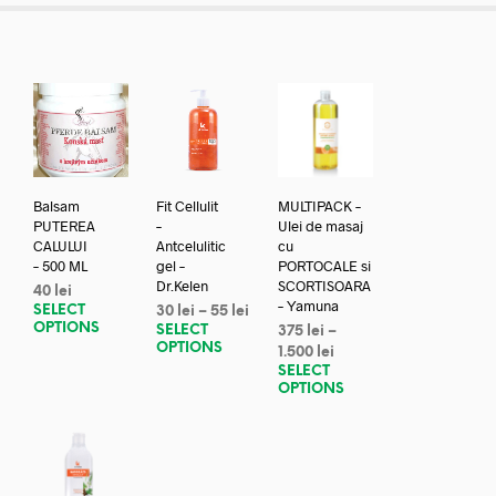
Balsam
Fit Cellulit
MULTIPACK –
PUTEREA
–
Ulei de masaj
CALULUI
Antcelulitic
cu
– 500 ML
gel –
PORTOCALE si
Dr.Kelen
SCORTISOARA
40
lei
– Yamuna
SELECT
30
lei
–
55
lei
OPTIONS
SELECT
375
lei
–
OPTIONS
1.500
lei
SELECT
OPTIONS