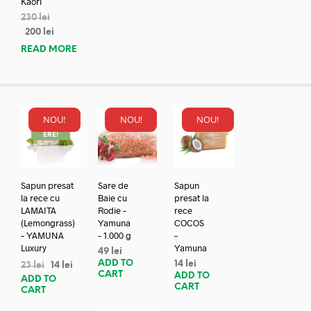
Kaori
230
lei
200
lei
READ MORE
NOU!
NOU!
NOU!
REDUC
ERE!
Sapun presat
Sare de
Sapun
la rece cu
Baie cu
presat la
LAMAITA
Rodie –
rece
(Lemongrass)
Yamuna
COCOS
– YAMUNA
– 1.000 g
–
Luxury
Yamuna
49
lei
ADD TO
14
lei
23
lei
14
lei
CART
ADD TO
ADD TO
CART
CART