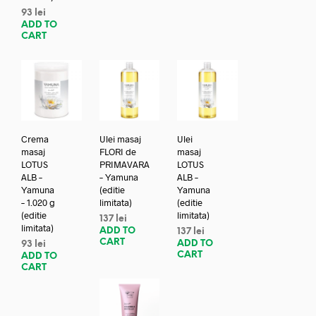
93
lei
ADD TO
CART
Crema
Ulei masaj
Ulei
masaj
FLORI de
masaj
LOTUS
PRIMAVARA
LOTUS
ALB –
– Yamuna
ALB –
Yamuna
(editie
Yamuna
– 1.020 g
limitata)
(editie
(editie
limitata)
137
lei
limitata)
ADD TO
137
lei
CART
ADD TO
93
lei
CART
ADD TO
CART