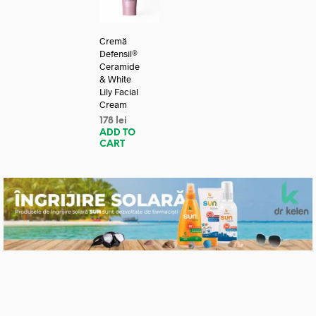
Cremă
Defensil®
Ceramide
& White
Lily Facial
Cream
178
lei
ADD TO
CART