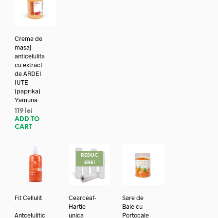
Crema de
masaj
anticelulita
cu extract
de ARDEI
IUTE
(paprika)
Yamuna
119
lei
ADD TO
CART
REDUC
ERE!
Fit Cellulit
Cearceaf-
Sare de
–
Hartie
Baie cu
Antcelulitic
unica
Portocale