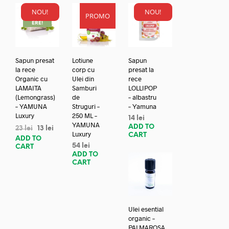
NOU!
NOU!
PROMO
REDUC
ERE!
Sapun presat
Lotiune
Sapun
la rece
corp cu
presat la
Organic cu
Ulei din
rece
LAMAITA
Samburi
LOLLIPOP
(Lemongrass)
de
– albastru
– YAMUNA
Struguri –
– Yamuna
Luxury
250 ML –
14
lei
YAMUNA
ADD TO
23
lei
13
lei
Luxury
CART
ADD TO
54
lei
CART
ADD TO
CART
Ulei esential
organic –
PALMAROSA