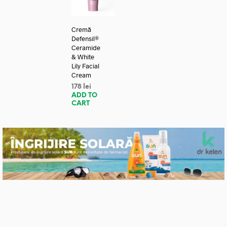
Cremă
Defensil®
Ceramide
& White
Lily Facial
Cream
178
lei
ADD TO
CART