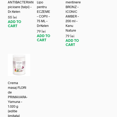
ANTIBACTERIAN
Lipo
mentinere
picioare (talpi) –
pentru
BRONZ –
Dr.Kelen
ECZEME
ICONIC
– COPII –
AMBER –
55
lei
75 ML –
200 ml –
ADD TO
DrKelen
Kanu
CART
Nature
79
lei
ADD TO
79
lei
CART
ADD TO
CART
Crema
masaj FLORI
de
PRIMAVARA-
Yamuna –
1.020 g
(editie
limitata)