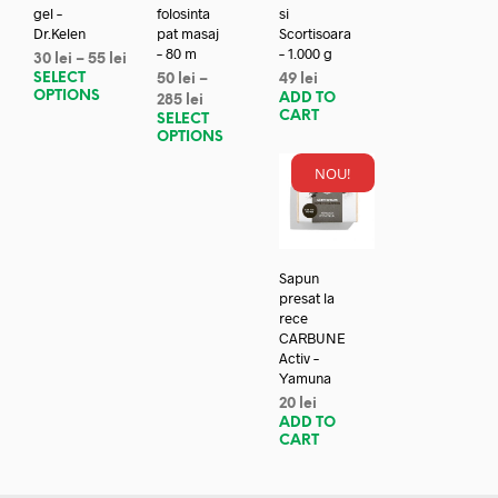
gel –
folosinta
si
Dr.Kelen
pat masaj
Scortisoara
– 80 m
– 1.000 g
30
lei
–
55
lei
SELECT
50
lei
–
49
lei
OPTIONS
ADD TO
285
lei
CART
SELECT
OPTIONS
NOU!
Sapun
presat la
rece
CARBUNE
Activ –
Yamuna
20
lei
ADD TO
CART