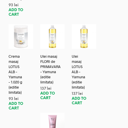
93
lei
ADD TO
CART
Crema
Ulei masaj
Ulei
masaj
FLORI de
masaj
LOTUS
PRIMAVARA
LOTUS
ALB –
– Yamuna
ALB –
Yamuna
(editie
Yamuna
– 1.020 g
limitata)
(editie
(editie
limitata)
137
lei
limitata)
ADD TO
137
lei
CART
ADD TO
93
lei
CART
ADD TO
CART