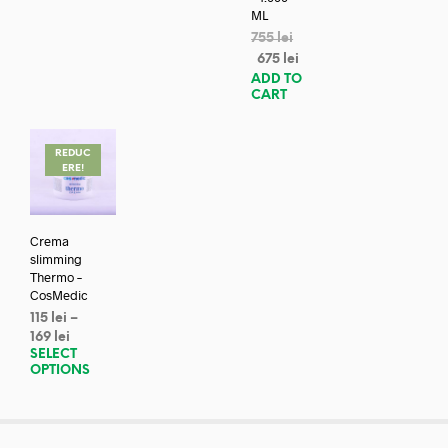
ML
755
lei
675
lei
ADD TO
CART
REDUC
ERE!
Crema
slimming
Thermo –
CosMedic
115
lei
–
169
lei
SELECT
OPTIONS