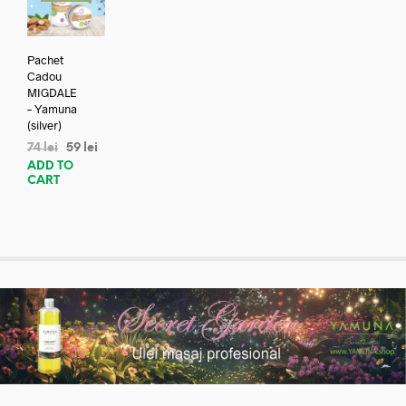
Pachet
Cadou
MIGDALE
– Yamuna
(silver)
74
lei
59
lei
ADD TO
CART