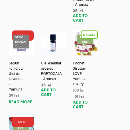
– Aromax
35
lei
ADD TO
CART
NOU!
STOC
REDUC
EPUIZA
ERE!
T
Sapun
Ulei esential
Pachet
lichid cu
organic
Struguri
Ulei de
PORTOCALA
LOVE –
Lavanda
– Aromax
Yamuna
–
Luxury
35
lei
Yamuna
ADD TO
100
lei
CART
39
lei
81
lei
READ MORE
ADD TO
CART
NOU!
REDUC
ERE!