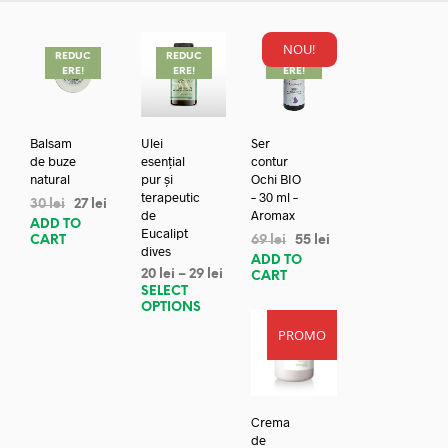
NOU!
REDUC
REDUC
REDUC
ERE!
ERE!
ERE!
Balsam
Ulei
Ser
de buze
esențial
contur
natural
pur și
Ochi BIO
terapeutic
– 30 ml –
30
lei
27
lei
de
Aromax
ADD TO
Eucalipt
CART
69
lei
55
lei
dives
ADD TO
20
lei
–
29
lei
CART
SELECT
OPTIONS
PROMO
Crema
de