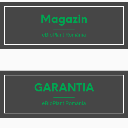
Magazin
eBioPlant România
GARANTIA
eBioPlant România