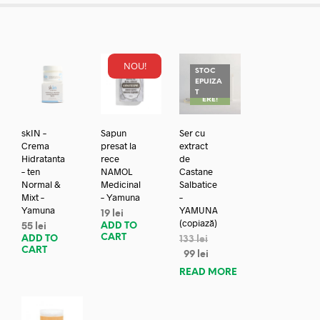
NOU!
STOC
EPUIZA
REDUC
T
ERE!
skIN –
Sapun
Ser cu
Crema
presat la
extract
Hidratanta
rece
de
– ten
NAMOL
Castane
Normal &
Medicinal
Salbatice
Mixt –
– Yamuna
–
Yamuna
YAMUNA
19
lei
(copiază)
ADD TO
55
lei
CART
ADD TO
133
lei
CART
99
lei
READ MORE