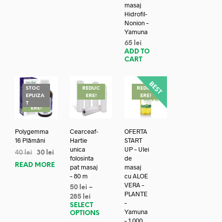
masaj
Hidrofil-
Nonion –
Yamuna
65
lei
ADD TO
CART
STOC
REDUC
REDUC
EPUIZA
ERE!
ERE!
REDUC
T
ERE!
Polygemma
Cearceaf-
OFERTA
16 Plămâni
Hartie
START
unica
UP – Ulei
40
lei
30
lei
folosinta
de
READ MORE
pat masaj
masaj
– 80 m
cu ALOE
VERA –
50
lei
–
PLANTE
285
lei
–
SELECT
Yamuna
OPTIONS
– 1.000