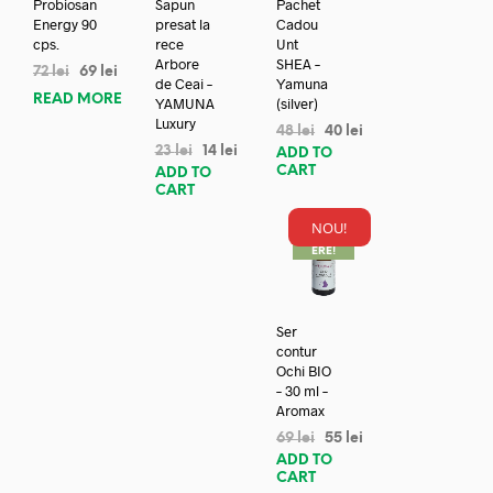
Probiosan
Sapun
Pachet
Energy 90
presat la
Cadou
cps.
rece
Unt
Arbore
SHEA –
72
lei
69
lei
de Ceai –
Yamuna
READ MORE
YAMUNA
(silver)
Luxury
48
lei
40
lei
23
lei
14
lei
ADD TO
CART
ADD TO
CART
NOU!
REDUC
ERE!
Ser
contur
Ochi BIO
– 30 ml –
Aromax
69
lei
55
lei
ADD TO
CART