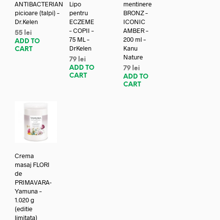
ANTIBACTERIAN
Lipo
mentinere
picioare (talpi) –
pentru
BRONZ –
Dr.Kelen
ECZEME
ICONIC
– COPII –
AMBER –
55
lei
75 ML –
200 ml –
ADD TO
DrKelen
Kanu
CART
Nature
79
lei
ADD TO
79
lei
CART
ADD TO
CART
Crema
masaj FLORI
de
PRIMAVARA-
Yamuna –
1.020 g
(editie
limitata)