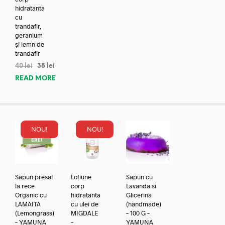
hidratanta
cu
trandafir,
geranium
și lemn de
trandafir
40
lei
38
lei
READ MORE
NOU!
NOU!
REDUC
ERE!
Sapun presat
Lotiune
Sapun cu
la rece
corp
Lavanda si
Organic cu
hidratanta
Glicerina
LAMAITA
cu ulei de
(handmade)
(Lemongrass)
MIGDALE
– 100 G –
– YAMUNA
–
YAMUNA