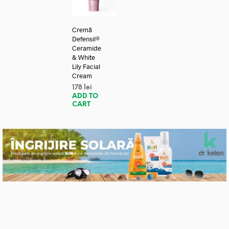
Cremă
Defensil®
Ceramide
& White
Lily Facial
Cream
178
lei
ADD TO
CART