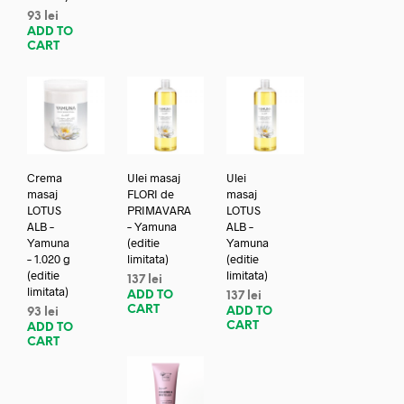
93
lei
ADD TO
CART
Crema
Ulei masaj
Ulei
masaj
FLORI de
masaj
LOTUS
PRIMAVARA
LOTUS
ALB –
– Yamuna
ALB –
Yamuna
(editie
Yamuna
– 1.020 g
limitata)
(editie
(editie
limitata)
137
lei
limitata)
ADD TO
137
lei
CART
ADD TO
93
lei
CART
ADD TO
CART