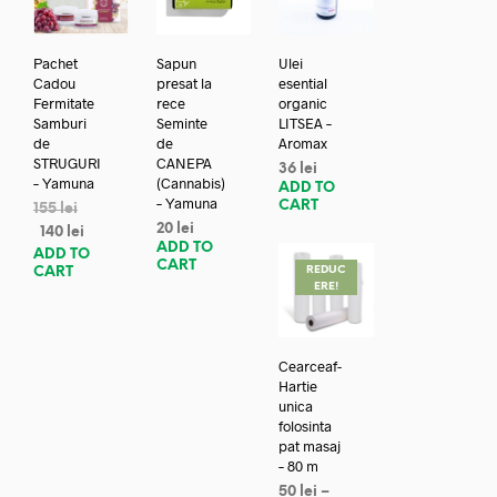
Pachet
Sapun
Ulei
Cadou
presat la
esential
Fermitate
rece
organic
Samburi
Seminte
LITSEA –
de
de
Aromax
STRUGURI
CANEPA
36
lei
– Yamuna
(Cannabis)
ADD TO
– Yamuna
CART
155
lei
20
lei
140
lei
ADD TO
ADD TO
CART
REDUC
CART
ERE!
Cearceaf-
Hartie
unica
folosinta
pat masaj
– 80 m
50
lei
–