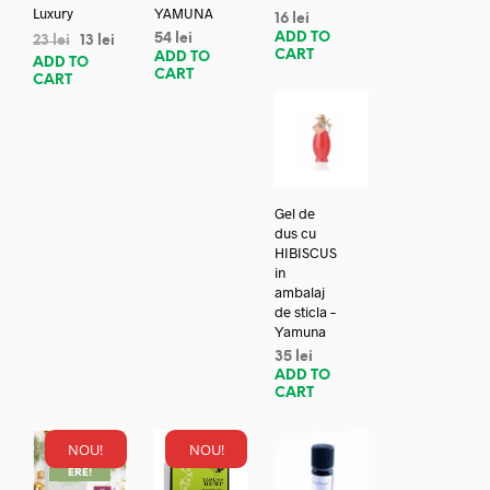
Luxury
YAMUNA
16
lei
ADD TO
54
lei
23
lei
13
lei
CART
ADD TO
ADD TO
CART
CART
Gel de
dus cu
HIBISCUS
in
ambalaj
de sticla –
Yamuna
35
lei
ADD TO
CART
NOU!
NOU!
REDUC
ERE!