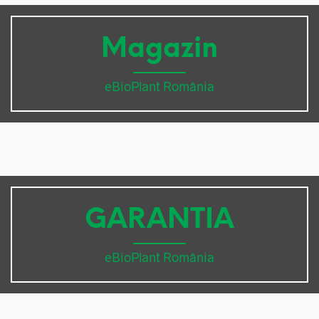
Magazin
eBioPlant România
GARANTIA
eBioPlant România