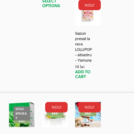
SELECT
NOU!
OPTIONS
Sapun
presat la
rece
LOLLIPOP
– albastru
– Yamuna
14
lei
ADD TO
CART
NOU!
NOU!
STOC
REDUC
REDUC
EPUIZA
ERE!
ERE!
REDUC
T
ERE!