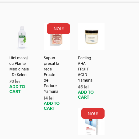
NOU!
Ulei masaj
Sapun
Peeling
cu Plante
presat la
AHA
Medicinale
rece
FRUIT
– Dr.Kelen
Fructe
ACID –
de
Yamuna
70
lei
Padure –
ADD TO
45
lei
Yamuna
CART
ADD TO
CART
14
lei
ADD TO
CART
NOU!