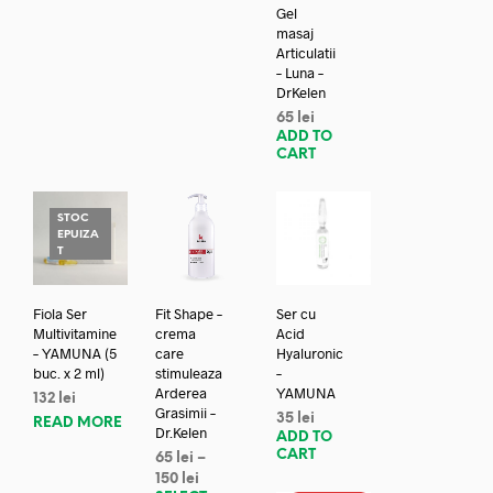
Gel
masaj
Articulatii
– Luna –
DrKelen
65
lei
ADD TO
CART
STOC
EPUIZA
T
Fiola Ser
Fit Shape –
Ser cu
Multivitamine
crema
Acid
– YAMUNA (5
care
Hyaluronic
buc. x 2 ml)
stimuleaza
–
Arderea
YAMUNA
132
lei
Grasimii –
35
lei
READ MORE
Dr.Kelen
ADD TO
CART
65
lei
–
150
lei