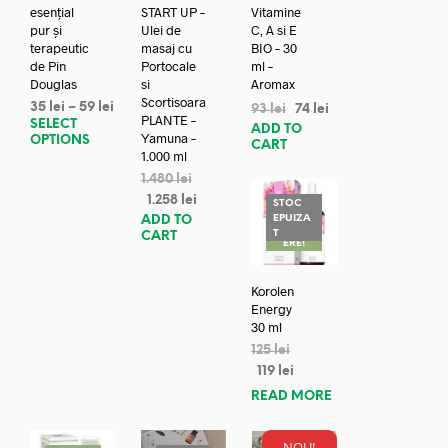
esențial
START UP –
Vitamine
pur și
Ulei de
C, A si E
terapeutic
masaj cu
BIO – 30
de Pin
Portocale
ml –
Douglas
si
Aromax
Scortisoara
35
lei
–
59
lei
93
lei
74
lei
PLANTE –
SELECT
ADD TO
Yamuna –
OPTIONS
CART
1.000 ml
1.480
lei
1.258
lei
STOC
EPUIZA
ADD TO
REDUC
T
CART
ERE!
Korolen
Energy
30 ml
125
lei
119
lei
READ MORE
NOU!