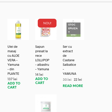
NOU!
STOC
EPUIZA
REDUC
T
ERE!
Ulei de
Sapun
Ser cu
masaj
presat la
extract
cu ALOE
rece
de
VERA –
LOLLIPOP
Castane
Yamuna
– albastru
Salbatice
– din
– Yamuna
–
PLANTE
YAMUNA
14
lei
ADD TO
137
lei
30
lei
22
lei
CART
ADD TO
READ MORE
CART