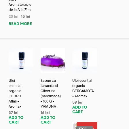
Aromaterapie
de la A la Zen
20
lei
15
lei
READ MORE
Ulei
Sapun cu
Ulei esential
esential
Lavanda si
organic
organic
Glicerina
BERGAMOTA
CEDRU
(handmade)
– Aromax
Atlas –
– 100 G –
59
lei
Aromax
YAMUNA
ADD TO
CART
37
lei
16
lei
ADD TO
ADD TO
CART
CART
PROMO
STOC