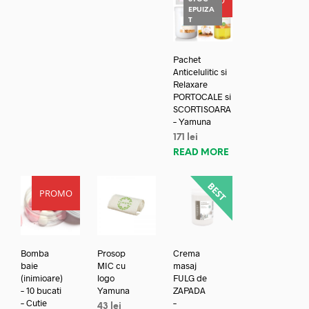
EPUIZA
T
Pachet
Anticelulitic si
Relaxare
PORTOCALE si
SCORTISOARA
– Yamuna
171
lei
READ MORE
PROMO
Bomba
Prosop
Crema
baie
MIC cu
masaj
(inimioare)
logo
FULG de
– 10 bucati
Yamuna
ZAPADA
– Cutie
–
43
lei