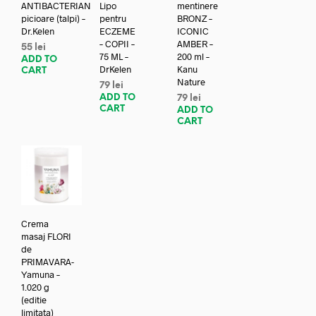
ANTIBACTERIAN
Lipo
mentinere
picioare (talpi) –
pentru
BRONZ –
Dr.Kelen
ECZEME
ICONIC
– COPII –
AMBER –
55
lei
75 ML –
200 ml –
ADD TO
DrKelen
Kanu
CART
Nature
79
lei
ADD TO
79
lei
CART
ADD TO
CART
Crema
masaj FLORI
de
PRIMAVARA-
Yamuna –
1.020 g
(editie
limitata)