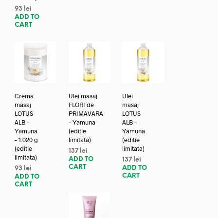
93
lei
ADD TO
CART
Crema
Ulei masaj
Ulei
masaj
FLORI de
masaj
LOTUS
PRIMAVARA
LOTUS
ALB –
– Yamuna
ALB –
Yamuna
(editie
Yamuna
– 1.020 g
limitata)
(editie
(editie
limitata)
137
lei
limitata)
ADD TO
137
lei
CART
ADD TO
93
lei
CART
ADD TO
CART