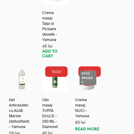
Crema
masaj
Talpi si
Picioare
obosite –
Yamuna
65
lei
ADD TO
CART
NOU!
NOU!
STOC
EPUIZA
T
Gel
Ulei
Crema
Anticelulitic
masaj
masaj
cu ALGE
TURTA
NUCI –
Marine
DULCE –
Yamuna
(detoxifiant)
250 ML –
85
lei
– Yamuna
Diamond
READ MORE
110
lei
45
lei