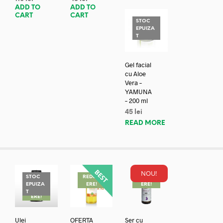
ADD TO
ADD TO
CART
CART
STOC
EPUIZA
T
Gel facial
cu Aloe
Vera –
YAMUNA
– 200 ml
45
lei
READ MORE
NOU!
STOC
REDUC
REDUC
EPUIZA
ERE!
ERE!
REDUC
T
ERE!
Ulei
OFERTA
Ser cu