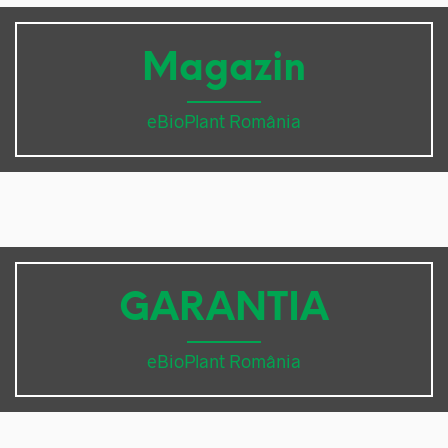
Magazin
eBioPlant România
GARANTIA
eBioPlant România