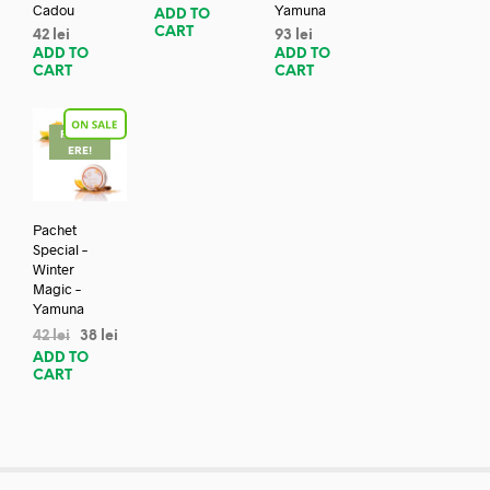
Cadou
Yamuna
ADD TO
CART
42
lei
93
lei
ADD TO
ADD TO
CART
CART
REDUC
ERE!
Pachet
Special –
Winter
Magic –
Yamuna
42
lei
38
lei
ADD TO
CART