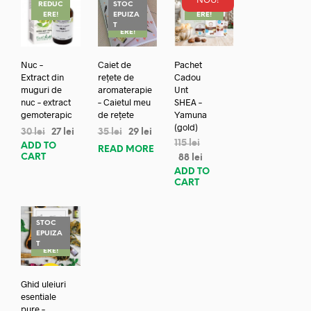
REDUC
STOC
REDUC
ERE!
EPUIZA
ERE!
REDUC
T
ERE!
Nuc –
Caiet de
Pachet
Extract din
rețete de
Cadou
muguri de
aromaterapie
Unt
nuc – extract
– Caietul meu
SHEA –
gemoterapic
de rețete
Yamuna
(gold)
30
lei
27
lei
35
lei
29
lei
115
lei
ADD TO
READ MORE
CART
88
lei
ADD TO
CART
STOC
EPUIZA
REDUC
T
ERE!
Ghid uleiuri
esentiale
pure –