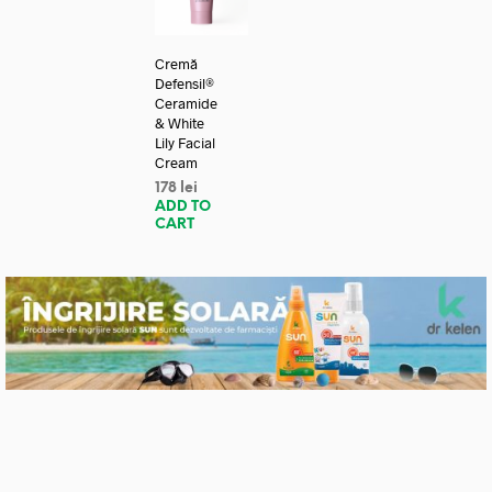
Cremă
Defensil®
Ceramide
& White
Lily Facial
Cream
178
lei
ADD TO
CART