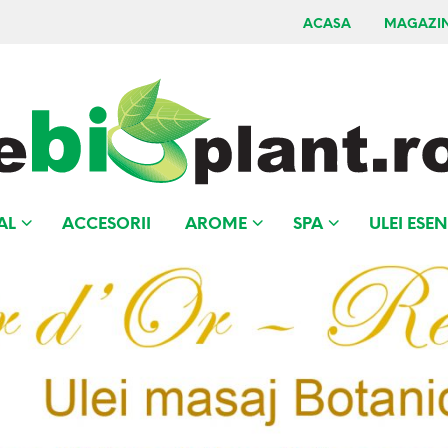
ACASA
MAGAZI
AL
ACCESORII
AROME
SPA
ULEI ESEN