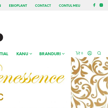
N
EBIOPLANT
CONTACT
CONTUL MEU
0
TIAL
KANU
BRANDURI