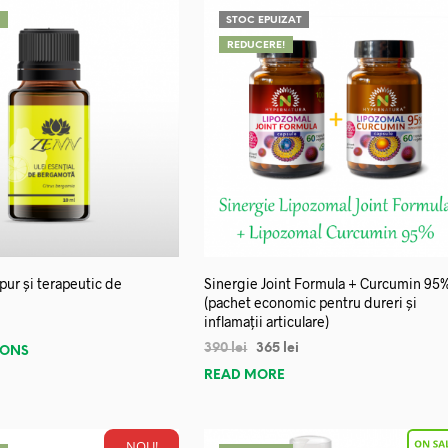
!
STOC EPUIZAT
REDUCERE!
 pur și terapeutic de
Sinergie Joint Formula + Curcumin 95
(pachet economic pentru dureri și
inflamații articulare)
390
lei
365
lei
IONS
READ MORE
NOU!