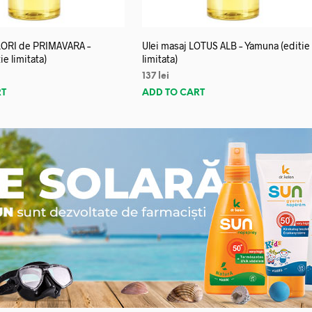
FLORI de PRIMAVARA –
Ulei masaj LOTUS ALB – Yamuna (editie
e limitata)
limitata)
137
lei
RT
ADD TO CART