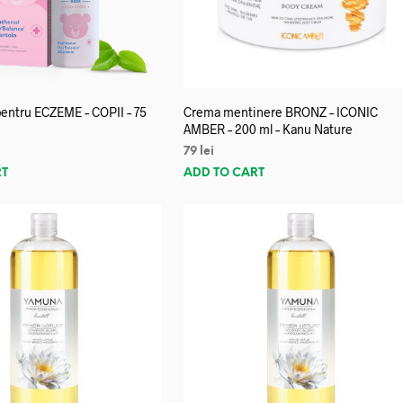
entru ECZEME – COPII – 75
Crema mentinere BRONZ – ICONIC
AMBER – 200 ml – Kanu Nature
79
lei
RT
ADD TO CART