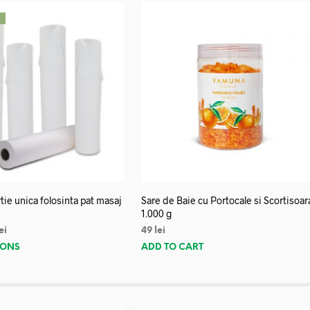
!
tie unica folosinta pat masaj
Sare de Baie cu Portocale si Scortisoar
1.000 g
ei
49
lei
IONS
ADD TO CART