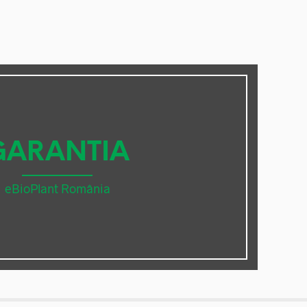
GARANTIA
eBioPlant România