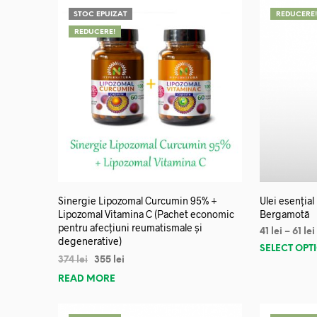
STOC EPUIZAT
REDUCERE
REDUCERE!
Sinergie Lipozomal Curcumin 95% +
Ulei esențial
Lipozomal Vitamina C (Pachet economic
Bergamotă
pentru afecțiuni reumatismale și
41
lei
–
61
lei
degenerative)
SELECT OPT
374
lei
355
lei
READ MORE