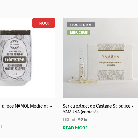
NOU!
STOC EPUIZAT
REDUCERE!
 la rece NAMOL Medicinal –
Ser cu extract de Castane Salbatice –
YAMUNA (copiază)
133
lei
99
lei
RT
READ MORE