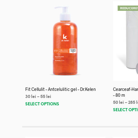
REDUCERE
Fit Cellulit – Antcelulitic gel – Dr.Kelen
Cearceaf-Har
– 80 m
30
lei
–
55
lei
50
lei
–
285
l
SELECT OPTIONS
SELECT OPT