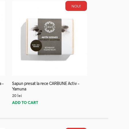
NOU!
a –
Sapun presat la rece CARBUNE Activ –
Yamuna
20
lei
ADD TO CART