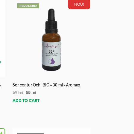
NOU!
REDUCERE!
%
Ser contur Ochi BIO – 30 ml – Aromax
69
lei
55
lei
ADD TO CART