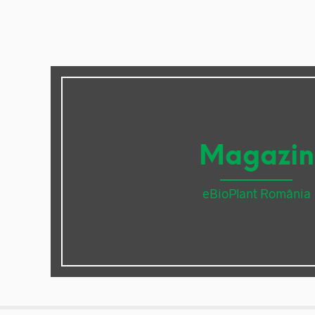
Magazin
eBioPlant România