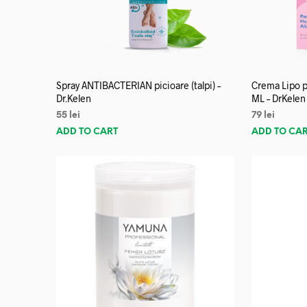
Spray ANTIBACTERIAN picioare (talpi) –
Crema Lipo p
Dr.Kelen
ML – DrKelen
55
lei
79
lei
ADD TO CART
ADD TO CA