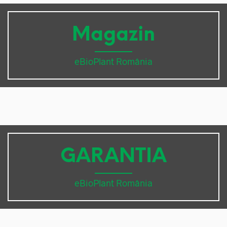
Magazin
eBioPlant România
GARANTIA
eBioPlant România