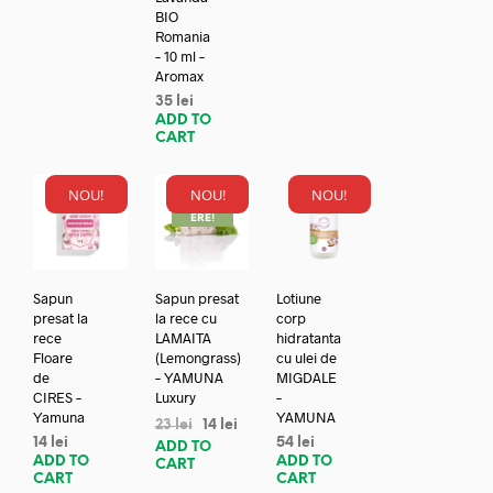
BIO
Romania
– 10 ml –
Aromax
35
lei
ADD TO
CART
NOU!
NOU!
NOU!
REDUC
ERE!
Sapun
Sapun presat
Lotiune
presat la
la rece cu
corp
rece
LAMAITA
hidratanta
Floare
(Lemongrass)
cu ulei de
de
– YAMUNA
MIGDALE
CIRES –
Luxury
–
Yamuna
YAMUNA
23
lei
14
lei
14
lei
54
lei
ADD TO
ADD TO
ADD TO
CART
CART
CART