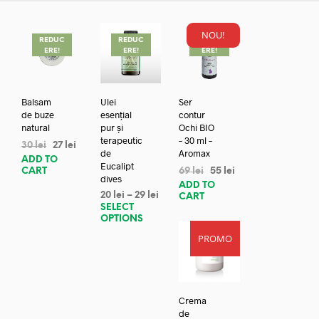
NOU!
REDUC
REDUC
REDUC
ERE!
ERE!
ERE!
Balsam
Ulei
Ser
de buze
esențial
contur
natural
pur și
Ochi BIO
terapeutic
– 30 ml –
30
lei
27
lei
de
Aromax
ADD TO
Eucalipt
CART
69
lei
55
lei
dives
ADD TO
20
lei
–
29
lei
CART
SELECT
OPTIONS
PROMO
Crema
de