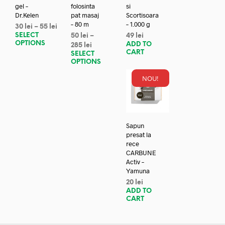
gel –
folosinta
si
Dr.Kelen
pat masaj
Scortisoara
– 80 m
– 1.000 g
30
lei
–
55
lei
SELECT
50
lei
–
49
lei
OPTIONS
ADD TO
285
lei
CART
SELECT
OPTIONS
NOU!
Sapun
presat la
rece
CARBUNE
Activ –
Yamuna
20
lei
ADD TO
CART