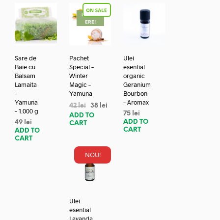
REDUC
ERE!
Sare de
Pachet
Ulei
Baie cu
Special –
esential
Balsam
Winter
organic
Lamaita
Magic –
Geranium
–
Yamuna
Bourbon
Yamuna
– Aromax
42
lei
38
lei
– 1.000 g
75
lei
ADD TO
ADD TO
49
lei
CART
CART
ADD TO
CART
NOU!
Ulei
esential
Lavanda