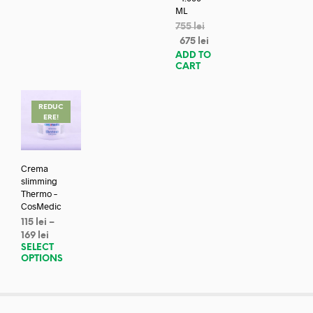
ML
755
lei
675
lei
ADD TO
CART
REDUC
ERE!
Crema
slimming
Thermo –
CosMedic
115
lei
–
169
lei
SELECT
OPTIONS