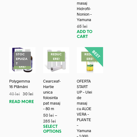
masaj
Hidrofil-
Nonion –
Yamuna
65
lei
ADD TO
CART
STOC
REDUC
REDUC
EPUIZA
ERE!
ERE!
REDUC
T
ERE!
Polygemma
Cearceaf-
OFERTA
16 Plămâni
Hartie
START
unica
UP – Ulei
40
lei
30
lei
folosinta
de
READ MORE
pat masaj
masaj
– 80 m
cu ALOE
VERA –
50
lei
–
PLANTE
285
lei
–
SELECT
Yamuna
OPTIONS
– 1.000