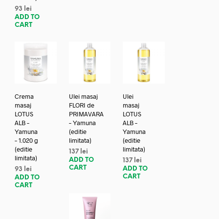
93
lei
ADD TO
CART
Crema
Ulei masaj
Ulei
masaj
FLORI de
masaj
LOTUS
PRIMAVARA
LOTUS
ALB –
– Yamuna
ALB –
Yamuna
(editie
Yamuna
– 1.020 g
limitata)
(editie
(editie
limitata)
137
lei
limitata)
ADD TO
137
lei
CART
ADD TO
93
lei
CART
ADD TO
CART