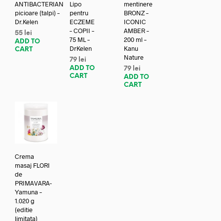
ANTIBACTERIAN
Lipo
mentinere
picioare (talpi) –
pentru
BRONZ –
Dr.Kelen
ECZEME
ICONIC
– COPII –
AMBER –
55
lei
75 ML –
200 ml –
ADD TO
DrKelen
Kanu
CART
Nature
79
lei
ADD TO
79
lei
CART
ADD TO
CART
Crema
masaj FLORI
de
PRIMAVARA-
Yamuna –
1.020 g
(editie
limitata)