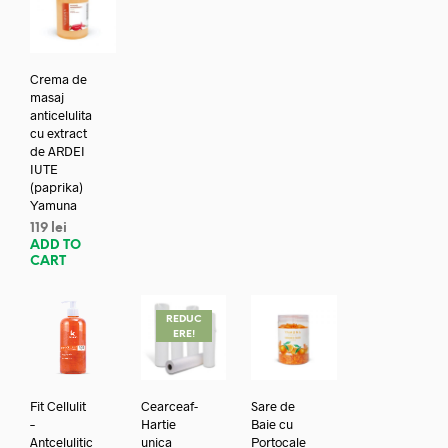
Crema de
masaj
anticelulita
cu extract
de ARDEI
IUTE
(paprika)
Yamuna
119
lei
ADD TO
CART
REDUC
ERE!
Fit Cellulit
Cearceaf-
Sare de
–
Hartie
Baie cu
Antcelulitic
unica
Portocale