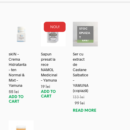
NOU!
STOC
EPUIZA
REDUC
T
ERE!
skIN –
Sapun
Ser cu
Crema
presat la
extract
Hidratanta
rece
de
– ten
NAMOL
Castane
Normal &
Medicinal
Salbatice
Mixt –
– Yamuna
–
Yamuna
YAMUNA
19
lei
(copiază)
ADD TO
55
lei
CART
ADD TO
133
lei
CART
99
lei
READ MORE