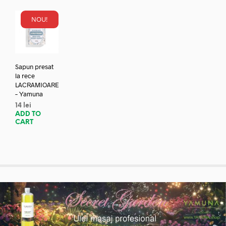
NOU!
Sapun presat
la rece
LACRAMIOARE
– Yamuna
14
lei
ADD TO
CART