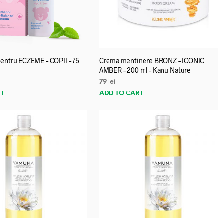
entru ECZEME – COPII – 75
Crema mentinere BRONZ – ICONIC
AMBER – 200 ml – Kanu Nature
79
lei
RT
ADD TO CART