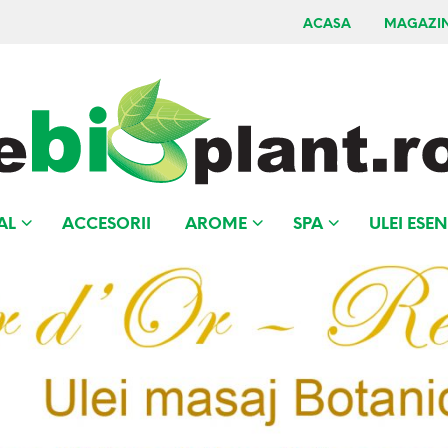
ACASA
MAGAZI
AL
ACCESORII
AROME
SPA
ULEI ESEN