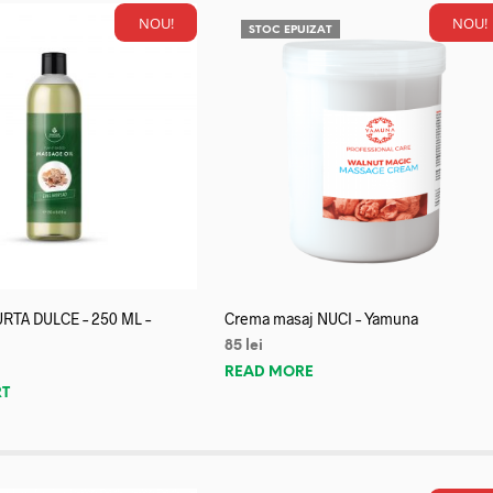
NOU!
NOU!
STOC EPUIZAT
URTA DULCE – 250 ML –
Crema masaj NUCI – Yamuna
85
lei
READ MORE
RT