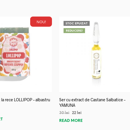
NOU!
STOC EPUIZAT
REDUCERE!
 la rece LOLLIPOP – albastru
Ser cu extract de Castane Salbatice –
YAMUNA
30
lei
22
lei
RT
READ MORE