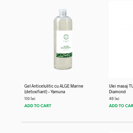
Gel Anticelulitic cu ALGE Marine
Ulei masaj T
(detoxifiant) – Yamuna
Diamond
110
lei
45
lei
ADD TO CART
ADD TO CA