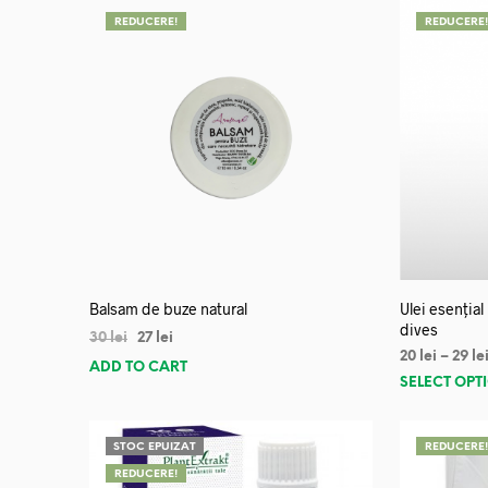
REDUCERE!
REDUCERE
Balsam de buze natural
Ulei esențial
dives
30
lei
27
lei
20
lei
–
29
le
ADD TO CART
SELECT OPT
STOC EPUIZAT
REDUCERE
REDUCERE!