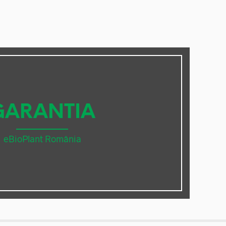
GARANTIA
eBioPlant România