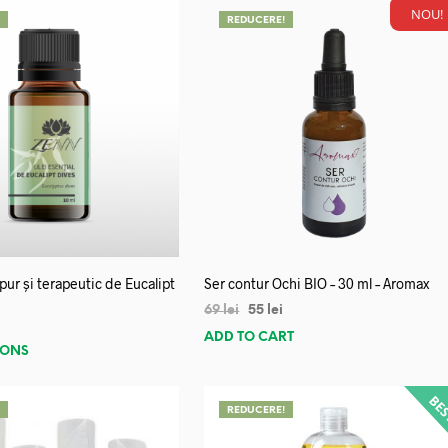
NOU!
!
REDUCERE!
 pur și terapeutic de Eucalipt
Ser contur Ochi BIO – 30 ml – Aromax
69
lei
55
lei
i
ADD TO CART
IONS
!
REDUCERE!