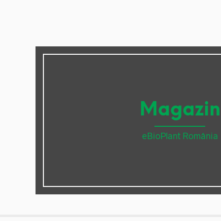
Magazin
eBioPlant România