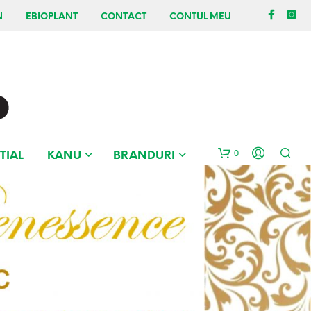
N
EBIOPLANT
CONTACT
CONTUL MEU
0
TIAL
KANU
BRANDURI