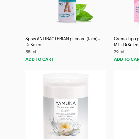
Spray ANTIBACTERIAN picioare (talpi) –
Crema Lipo p
Dr.Kelen
ML – DrKelen
55
lei
79
lei
ADD TO CART
ADD TO CA