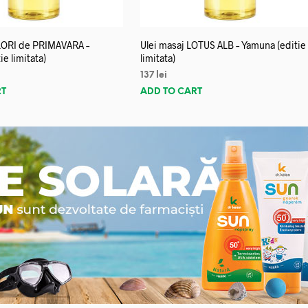
FLORI de PRIMAVARA –
Ulei masaj LOTUS ALB – Yamuna (editie
e limitata)
limitata)
137
lei
RT
ADD TO CART