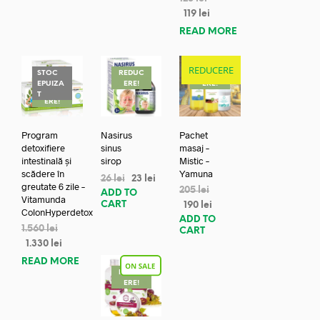
119
lei
READ MORE
REDUCERE
STOC
REDUC
REDUC
EPUIZA
ERE!
ERE!
REDUC
T
ERE!
Program
Nasirus
Pachet
detoxifiere
sinus
masaj –
intestinală și
sirop
Mistic –
scădere în
Yamuna
26
lei
23
lei
greutate 6 zile –
205
lei
ADD TO
Vitamunda
CART
190
lei
ColonHyperdetox
ADD TO
1.560
lei
CART
1.330
lei
READ MORE
REDUC
ERE!