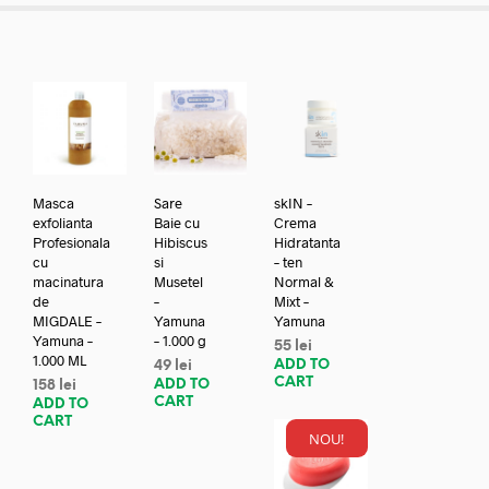
Masca
Sare
skIN –
exfolianta
Baie cu
Crema
Profesionala
Hibiscus
Hidratanta
cu
si
– ten
macinatura
Musetel
Normal &
de
–
Mixt –
MIGDALE –
Yamuna
Yamuna
Yamuna –
– 1.000 g
55
lei
1.000 ML
ADD TO
49
lei
CART
ADD TO
158
lei
CART
ADD TO
CART
NOU!