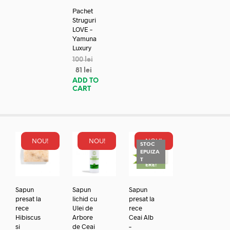
Pachet
Struguri
LOVE –
Yamuna
Luxury
100
lei
81
lei
ADD TO
CART
NOU!
NOU!
NOU!
STOC
EPUIZA
REDUC
T
ERE!
Sapun
Sapun
Sapun
presat la
lichid cu
presat la
rece
Ulei de
rece
Hibiscus
Arbore
Ceai Alb
si
de Ceai
–