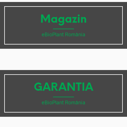
Magazin
eBioPlant România
GARANTIA
eBioPlant România