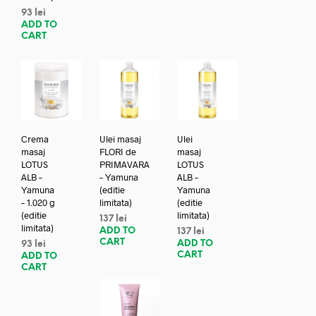
93
lei
ADD TO
CART
Crema
Ulei masaj
Ulei
masaj
FLORI de
masaj
LOTUS
PRIMAVARA
LOTUS
ALB –
– Yamuna
ALB –
Yamuna
(editie
Yamuna
– 1.020 g
limitata)
(editie
(editie
limitata)
137
lei
limitata)
ADD TO
137
lei
CART
ADD TO
93
lei
CART
ADD TO
CART