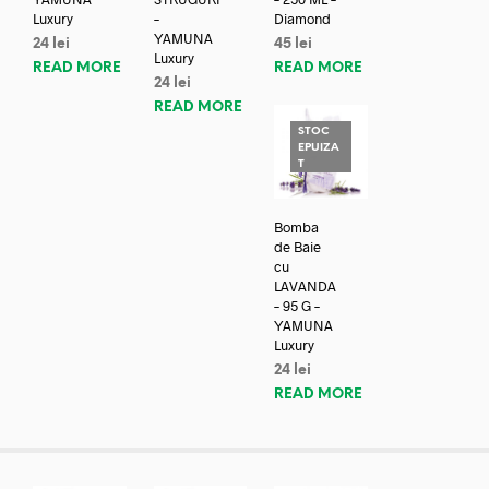
Luxury
–
Diamond
YAMUNA
24
lei
45
lei
Luxury
READ MORE
READ MORE
24
lei
READ MORE
STOC
EPUIZA
T
Bomba
de Baie
cu
LAVANDA
– 95 G –
YAMUNA
Luxury
24
lei
READ MORE