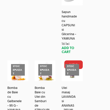
Sapun
handmade
cu
CAPSUNI
si
Glicerina –
YAMUNA
16
lei
ADD TO
CART
NOU!
STOC
STOC
STOC
EPUIZA
EPUIZA
EPUIZA
T
T
T
Bomba
Bomba
Ulei
de Baie
Baie cu
masaj
cu
Ulei din
LAVANDA
Galbenele
Samburi
si
– 95 G –
de
ANANAS
YAMUNA
STRUGURI
– 250 ML –