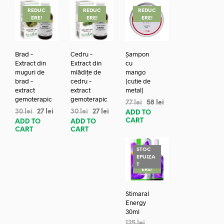
REDUC
REDUC
REDUC
ERE!
ERE!
ERE!
Brad –
Cedru –
Șampon
Extract din
Extract din
cu
muguri de
mlădițe de
mango
brad –
cedru –
(cutie de
extract
extract
metal)
gemoterapic
gemoterapic
77
lei
58
lei
30
lei
27
lei
30
lei
27
lei
ADD TO
CART
ADD TO
ADD TO
CART
CART
STOC
EPUIZA
REDUC
T
ERE!
Stimaral
Energy
30ml
125
lei