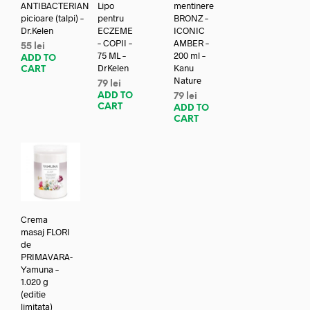
ANTIBACTERIAN
Lipo
mentinere
picioare (talpi) –
pentru
BRONZ –
Dr.Kelen
ECZEME
ICONIC
– COPII –
AMBER –
55
lei
75 ML –
200 ml –
ADD TO
DrKelen
Kanu
CART
Nature
79
lei
ADD TO
79
lei
CART
ADD TO
CART
Crema
masaj FLORI
de
PRIMAVARA-
Yamuna –
1.020 g
(editie
limitata)