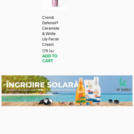
Cremă
Defensil®
Ceramide
& White
Lily Facial
Cream
178
lei
ADD TO
CART