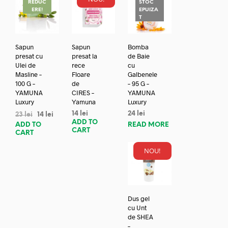
REDUC
STOC
ERE!
EPUIZA
T
Sapun
Sapun
Bomba
presat cu
presat la
de Baie
Ulei de
rece
cu
Masline –
Floare
Galbenele
100 G –
de
– 95 G –
YAMUNA
CIRES –
YAMUNA
Luxury
Yamuna
Luxury
14
lei
24
lei
23
lei
14
lei
ADD TO
ADD TO
READ MORE
CART
CART
NOU!
Dus gel
cu Unt
de SHEA
–