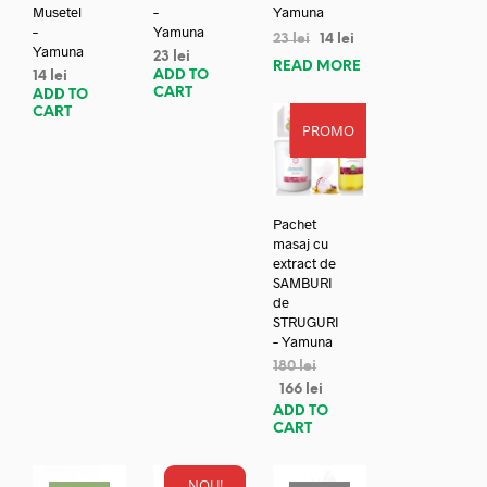
Musetel
–
Yamuna
–
Yamuna
23
lei
14
lei
Yamuna
23
lei
READ MORE
ADD TO
14
lei
CART
ADD TO
CART
PROMO
REDUC
ERE!
Pachet
masaj cu
extract de
SAMBURI
de
STRUGURI
– Yamuna
180
lei
166
lei
ADD TO
CART
NOU!