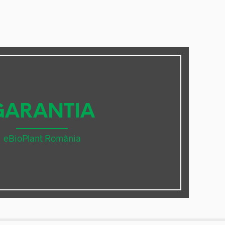
GARANTIA
eBioPlant România