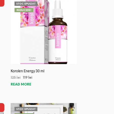
STOC EPUIZAT
REDUCERE!
Korolen Energy 30 ml
125
lei
119
lei
READ MORE
STOC EPUIZAT