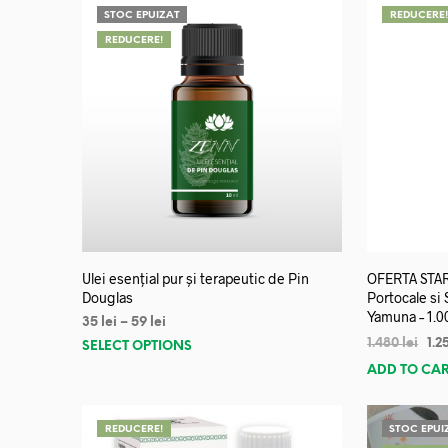
STOC EPUIZAT
REDUCERE
REDUCERE!
Ulei esențial pur și terapeutic de Pin
OFERTA START
Douglas
Portocale si
Yamuna – 1.0
35
lei
–
59
lei
1.480
lei
1.2
SELECT OPTIONS
ADD TO CA
REDUCERE!
STOC EPUI