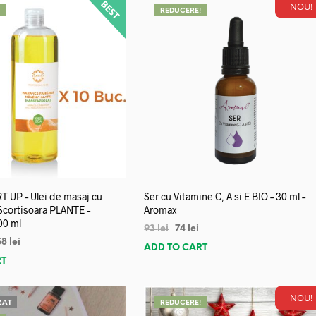
NOU!
!
REDUCERE!
 UP – Ulei de masaj cu
Ser cu Vitamine C, A si E BIO – 30 ml –
 Scortisoara PLANTE –
Aromax
00 ml
93
lei
74
lei
58
lei
ADD TO CART
RT
NOU!
ZAT
REDUCERE!