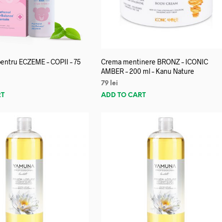
entru ECZEME – COPII – 75
Crema mentinere BRONZ – ICONIC
AMBER – 200 ml – Kanu Nature
79
lei
RT
ADD TO CART