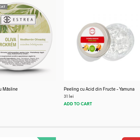
ZAT
u Măsline
Peeling cu Acid din Fructe – Yamuna
31
lei
E
ADD TO CART