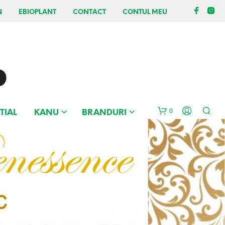
N
EBIOPLANT
CONTACT
CONTUL MEU
0
TIAL
KANU
BRANDURI