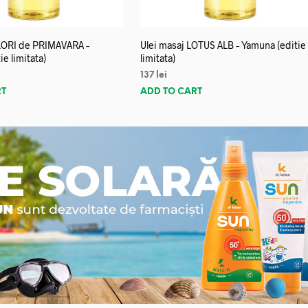
FLORI de PRIMAVARA –
Ulei masaj LOTUS ALB – Yamuna (editie
e limitata)
limitata)
137
lei
RT
ADD TO CART