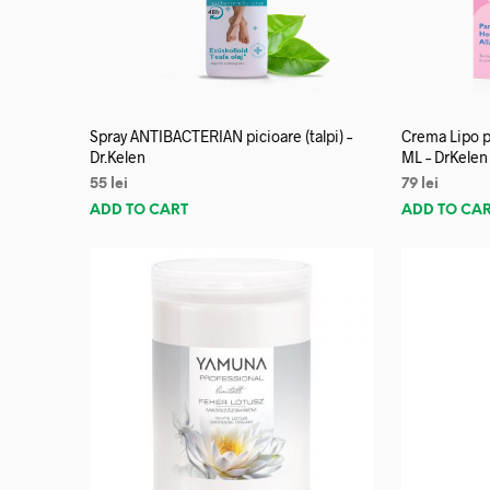
Spray ANTIBACTERIAN picioare (talpi) –
Crema Lipo p
Dr.Kelen
ML – DrKelen
55
lei
79
lei
ADD TO CART
ADD TO CA