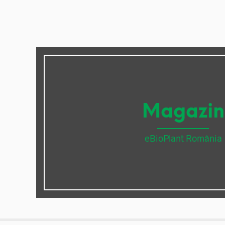
Magazin
eBioPlant România