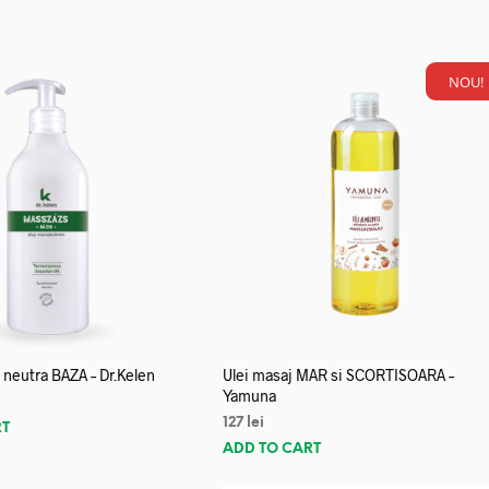
NOU!
neutra BAZA – Dr.Kelen
Ulei masaj MAR si SCORTISOARA –
Yamuna
127
lei
RT
ADD TO CART