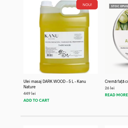
NOU!
STOC EPUI
Ulei masaj DARK WOOD – 5 L – Kanu
Cremă față c
Nature
26
lei
449
lei
READ MOR
ADD TO CART