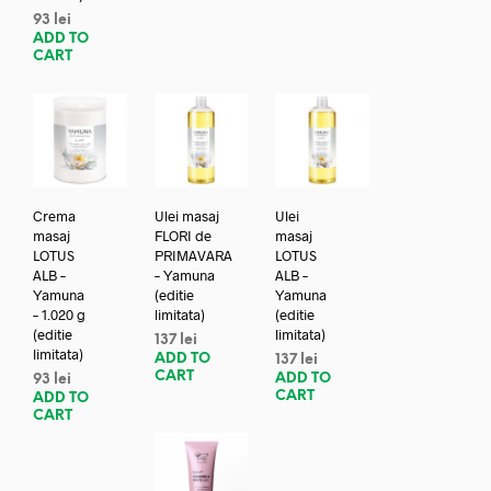
93
lei
ADD TO
CART
Crema
Ulei masaj
Ulei
masaj
FLORI de
masaj
LOTUS
PRIMAVARA
LOTUS
ALB –
– Yamuna
ALB –
Yamuna
(editie
Yamuna
– 1.020 g
limitata)
(editie
(editie
limitata)
137
lei
limitata)
ADD TO
137
lei
CART
ADD TO
93
lei
CART
ADD TO
CART