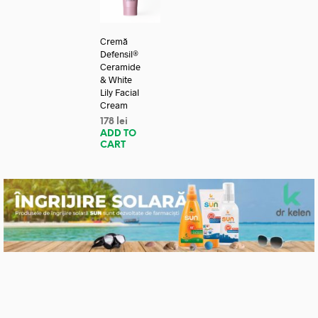
Cremă
Defensil®
Ceramide
& White
Lily Facial
Cream
178
lei
ADD TO
CART