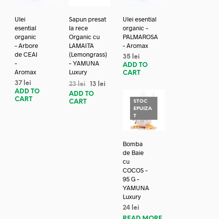
Ulei
Sapun presat
Ulei esential
esential
la rece
organic –
organic
Organic cu
PALMAROSA
– Arbore
LAMAITA
– Aromax
de CEAI
(Lemongrass)
35
lei
–
– YAMUNA
ADD TO
Aromax
Luxury
CART
37
lei
23
lei
13
lei
ADD TO
ADD TO
CART
CART
STOC
EPUIZA
T
Bomba
de Baie
cu
COCOS –
95 G –
YAMUNA
Luxury
24
lei
READ MORE