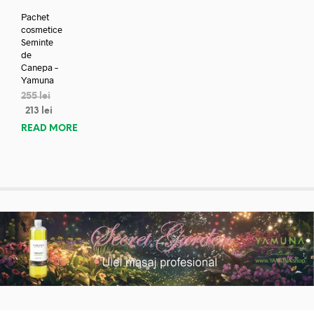
Pachet
cosmetice
Seminte
de
Canepa –
Yamuna
255
lei
213
lei
READ MORE