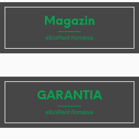
Magazin
eBioPlant România
GARANTIA
eBioPlant România