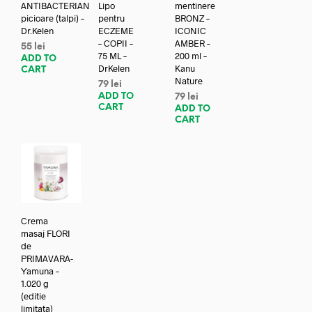
ANTIBACTERIAN
Lipo
mentinere
picioare (talpi) –
pentru
BRONZ –
Dr.Kelen
ECZEME
ICONIC
– COPII –
AMBER –
55
lei
75 ML –
200 ml –
ADD TO
DrKelen
Kanu
CART
Nature
79
lei
ADD TO
79
lei
CART
ADD TO
CART
Crema
masaj FLORI
de
PRIMAVARA-
Yamuna –
1.020 g
(editie
limitata)