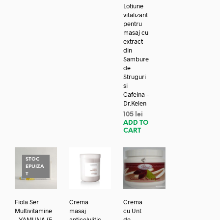
Lotiune
vitalizant
pentru
masaj cu
extract
din
Sambure
de
Struguri
si
Cafeina –
Dr.Kelen
105
lei
ADD TO
CART
STOC
EPUIZA
T
Fiola Ser
Crema
Crema
Multivitamine
masaj
cu Unt
– YAMUNA (5
anticelulitic
de