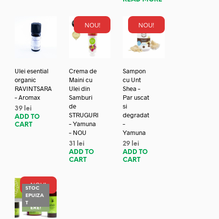
NOU!
NOU!
Ulei esential
Crema de
Sampon
organic
Maini cu
cu Unt
RAVINTSARA
Ulei din
Shea –
– Aromax
Samburi
Par uscat
de
si
39
lei
STRUGURI
degradat
ADD TO
– Yamuna
–
CART
– NOU
Yamuna
31
lei
29
lei
ADD TO
ADD TO
CART
CART
NOU!
STOC
EPUIZA
REDUC
T
ERE!