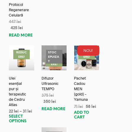
Protocol
Regenerare
Celulară
447
lei
425
lei
READ MORE
NOU!
REDUC
STOC
REDUC
ERE!
EPUIZA
ERE!
REDUC
T
ERE!
Ulei
Difuzor
Pachet
esențial
Ultrasonic
Cadou
pur și
TEMPO
MEN
terapeutic
(gold) –
375
lei
de Cedru
Yamuna
350
lei
Atlas
71
lei
58
lei
READ MORE
22
lei
–
31
lei
ADD TO
SELECT
CART
OPTIONS