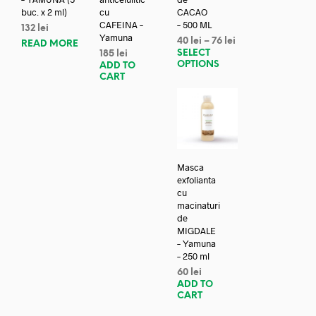
buc. x 2 ml)
cu
CACAO
CAFEINA –
– 500 ML
132
lei
Yamuna
40
lei
–
76
lei
READ MORE
SELECT
185
lei
OPTIONS
ADD TO
CART
Masca
exfolianta
cu
macinaturi
de
MIGDALE
– Yamuna
– 250 ml
60
lei
ADD TO
CART