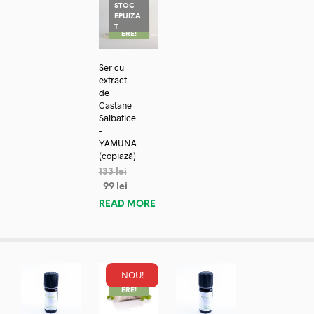
STOC
EPUIZA
REDUC
T
ERE!
Ser cu
extract
de
Castane
Salbatice
–
YAMUNA
(copiază)
133
lei
99
lei
READ MORE
NOU!
REDUC
ERE!