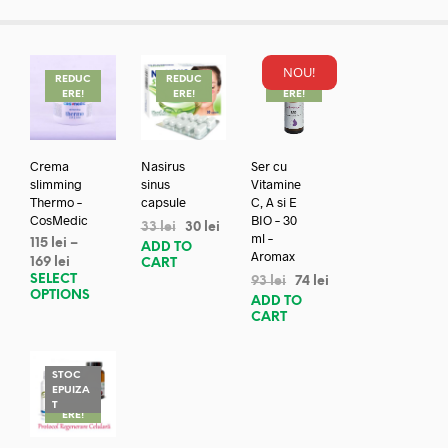
NOU!
REDUC
REDUC
REDUC
ERE!
ERE!
ERE!
Crema
Nasirus
Ser cu
slimming
sinus
Vitamine
Thermo –
capsule
C, A si E
CosMedic
BIO – 30
33
lei
30
lei
ml –
115
lei
–
ADD TO
Aromax
169
lei
CART
SELECT
93
lei
74
lei
OPTIONS
ADD TO
CART
STOC
EPUIZA
REDUC
T
ERE!