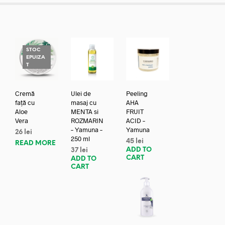
STOC
EPUIZA
T
Cremă
Ulei de
Peeling
față cu
masaj cu
AHA
Aloe
MENTA si
FRUIT
Vera
ROZMARIN
ACID –
– Yamuna –
Yamuna
26
lei
250 ml
45
lei
READ MORE
ADD TO
37
lei
CART
ADD TO
CART