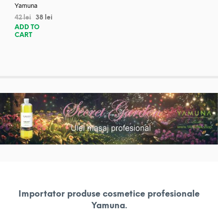
Yamuna
42
lei
38
lei
ADD TO
CART
Importator produse cosmetice profesionale
Yamuna.