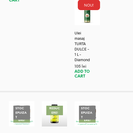
CART
NOU!
Ulei
masaj
TURTA
DULCE –
1 L –
Diamond
105
lei
ADD TO
CART
STOC
REDUC
STOC
EPUIZA
ERE!
EPUIZA
REDUC
REDUC
T
T
ERE!
ERE!