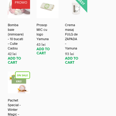
PROMO
Bomba
Prosop
Crema
baie
MIC cu
masaj
(inimioare)
logo
FULG de
– 10 bucati
Yamuna
ZAPADA
– Cutie
–
43
lei
Cadou
Yamuna
ADD TO
CART
42
lei
93
lei
ADD TO
ADD TO
CART
CART
REDUC
ERE!
Pachet
Special –
Winter
Magic –