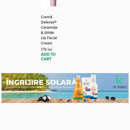
Cremă
Defensil®
Ceramide
& White
Lily Facial
Cream
178
lei
ADD TO
CART