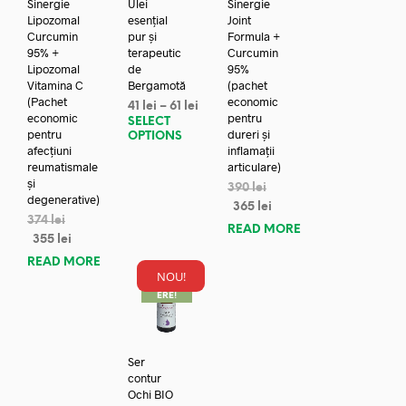
Sinergie
Ulei
Sinergie
Lipozomal
esențial
Joint
Curcumin
pur și
Formula +
95% +
terapeutic
Curcumin
Lipozomal
de
95%
Vitamina C
Bergamotă
(pachet
(Pachet
economic
41
lei
–
61
lei
economic
pentru
SELECT
pentru
dureri și
OPTIONS
afecțiuni
inflamații
reumatismale
articulare)
și
390
lei
degenerative)
365
lei
374
lei
READ MORE
355
lei
READ MORE
NOU!
REDUC
ERE!
Ser
contur
Ochi BIO