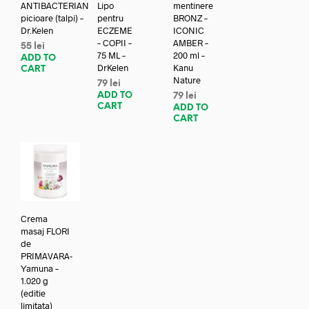
ANTIBACTERIAN
Lipo
mentinere
picioare (talpi) –
pentru
BRONZ –
Dr.Kelen
ECZEME
ICONIC
– COPII –
AMBER –
55
lei
75 ML –
200 ml –
ADD TO
DrKelen
Kanu
CART
Nature
79
lei
ADD TO
79
lei
CART
ADD TO
CART
Crema
masaj FLORI
de
PRIMAVARA-
Yamuna –
1.020 g
(editie
limitata)