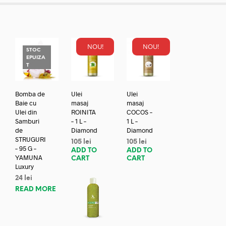
NOU!
NOU!
STOC
EPUIZA
T
Bomba de
Ulei
Ulei
Baie cu
masaj
masaj
Ulei din
ROINITA
COCOS –
Samburi
– 1 L –
1 L –
de
Diamond
Diamond
STRUGURI
105
lei
105
lei
– 95 G –
ADD TO
ADD TO
YAMUNA
CART
CART
Luxury
24
lei
READ MORE