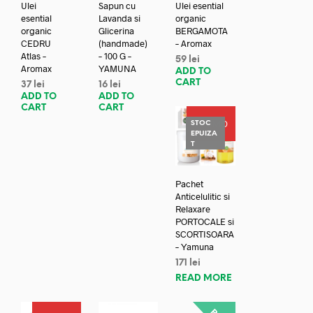
Ulei
Sapun cu
Ulei esential
esential
Lavanda si
organic
organic
Glicerina
BERGAMOTA
CEDRU
(handmade)
– Aromax
Atlas –
– 100 G –
59
lei
Aromax
YAMUNA
ADD TO
CART
37
lei
16
lei
ADD TO
ADD TO
CART
CART
PROMO
STOC
EPUIZA
T
Pachet
Anticelulitic si
Relaxare
PORTOCALE si
SCORTISOARA
– Yamuna
171
lei
READ MORE