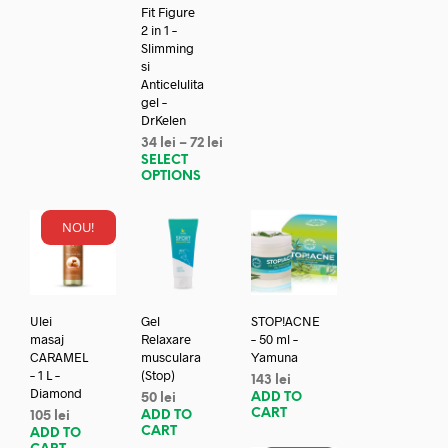
Fit Figure
2 in 1 –
Slimming
si
Anticelulita
gel –
DrKelen
34
lei
–
72
lei
SELECT
OPTIONS
NOU!
Ulei
Gel
STOP!ACNE
masaj
Relaxare
– 50 ml –
CARAMEL
musculara
Yamuna
– 1 L –
(Stop)
143
lei
Diamond
ADD TO
50
lei
CART
ADD TO
105
lei
CART
ADD TO