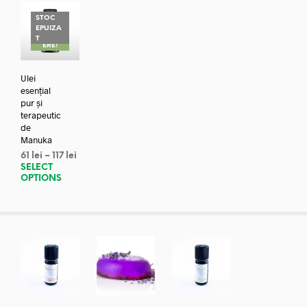
STOC
EPUIZA
REDUC
T
ERE!
Ulei
esențial
pur și
terapeutic
de
Manuka
61
lei
–
117
lei
SELECT
OPTIONS