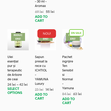
– 30 ml –
Aromax
69
lei
55
lei
ADD TO
CART
NOU!
REDUC
REDUC
REDUC
ERE!
ERE!
ERE!
Ulei
Sapun
Pachet
esențial
presat la
ingrijire
pur și
rece cu
Ten
terapeutic
ICHTIOL
Sensibil
de Arbore
–
si
de ceai
YAMUNA
Normal
Luxury
–
24
lei
–
42
lei
Yamuna
SELECT
23
lei
14
lei
OPTIONS
84
lei
63
lei
ADD TO
CART
ADD TO
CART