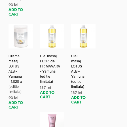
93
lei
ADD TO
CART
Crema
Ulei masaj
Ulei
masaj
FLORI de
masaj
LOTUS
PRIMAVARA
LOTUS
ALB –
– Yamuna
ALB –
Yamuna
(editie
Yamuna
– 1.020 g
limitata)
(editie
(editie
limitata)
137
lei
limitata)
ADD TO
137
lei
CART
ADD TO
93
lei
CART
ADD TO
CART