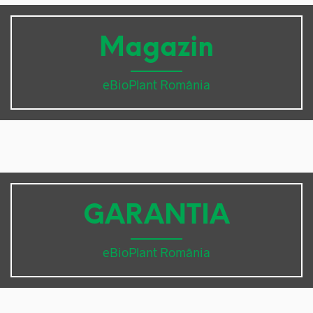
Magazin
eBioPlant România
GARANTIA
eBioPlant România