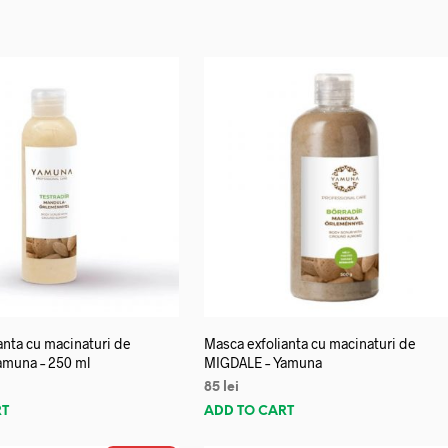
anta cu macinaturi de
Masca exfolianta cu macinaturi de
amuna – 250 ml
MIGDALE – Yamuna
85
lei
RT
ADD TO CART