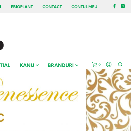
N
EBIOPLANT
CONTACT
CONTUL MEU
0
TIAL
KANU
BRANDURI