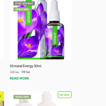
STOC EPUIZAT
REDUCERE!
Stimaral Energy 30ml
125
lei
119
lei
READ MORE
E
REDUCERE!