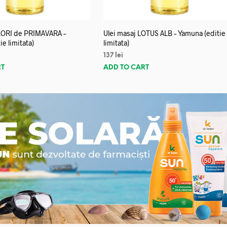
FLORI de PRIMAVARA –
Ulei masaj LOTUS ALB – Yamuna (editie
e limitata)
limitata)
137
lei
RT
ADD TO CART