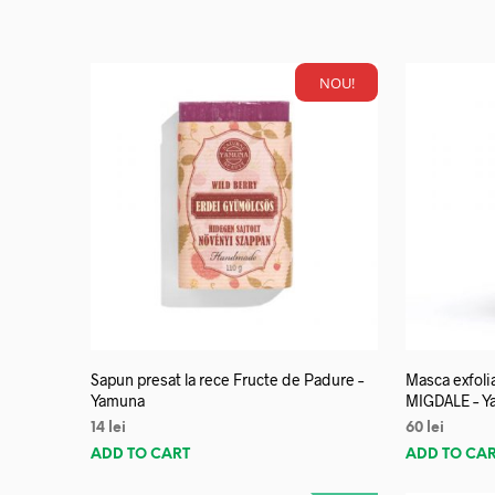
NOU!
Sapun presat la rece Fructe de Padure –
Masca exfoli
Yamuna
MIGDALE – Y
14
lei
60
lei
ADD TO CART
ADD TO CA