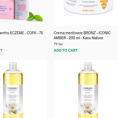
entru ECZEME – COPII – 75
Crema mentinere BRONZ – ICONIC
AMBER – 200 ml – Kanu Nature
79
lei
RT
ADD TO CART