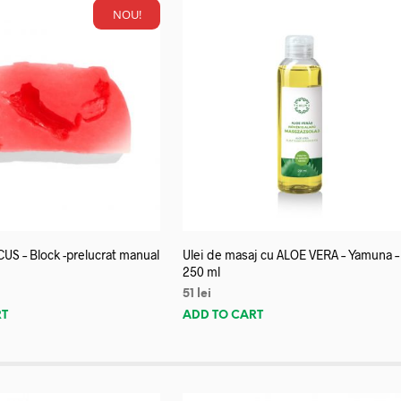
NOU!
US – Block -prelucrat manual
Ulei de masaj cu ALOE VERA – Yamuna –
250 ml
51
lei
RT
ADD TO CART