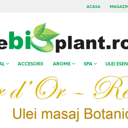
ACASA
MAGAZI
AL
ACCESORII
AROME
SPA
ULEI ESEN