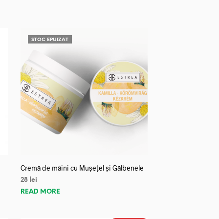
STOC EPUIZAT
Cremă de mâini cu Mușețel și Gălbenele
28
lei
READ MORE