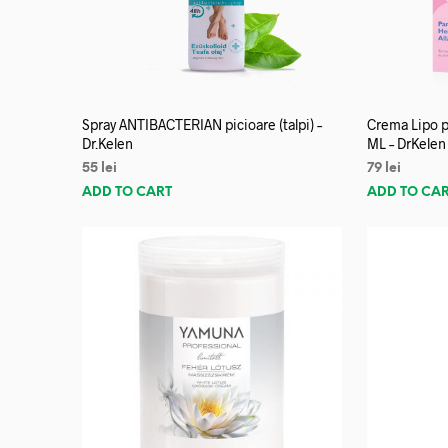
Spray ANTIBACTERIAN picioare (talpi) –
Crema Lipo p
Dr.Kelen
ML – DrKelen
55
lei
79
lei
ADD TO CART
ADD TO CA