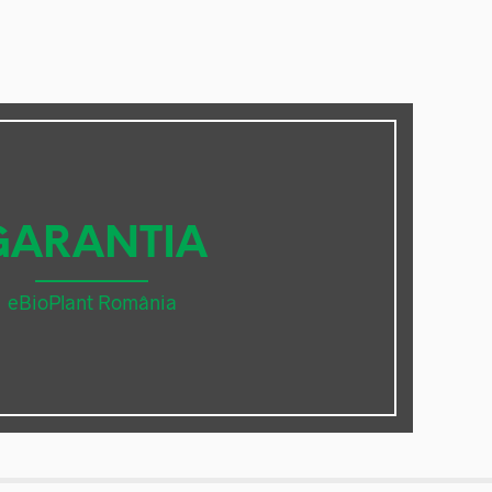
GARANTIA
eBioPlant România