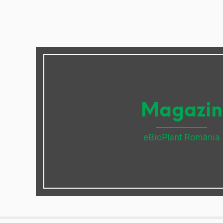
Magazin
eBioPlant România