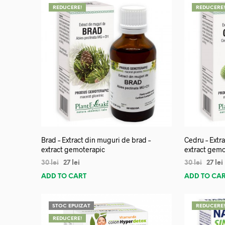
REDUCERE!
REDUCERE
Brad – Extract din muguri de brad –
Cedru – Extra
extract gemoterapic
extract gemo
30
lei
27
lei
30
lei
27
lei
ADD TO CART
ADD TO CA
STOC EPUIZAT
REDUCERE
REDUCERE!