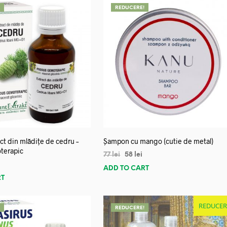
!
REDUCERE!
ct din mlădițe de cedru –
Șampon cu mango (cutie de metal)
terapic
77
lei
58
lei
ADD TO CART
RT
REDUCER
!
REDUCERE!