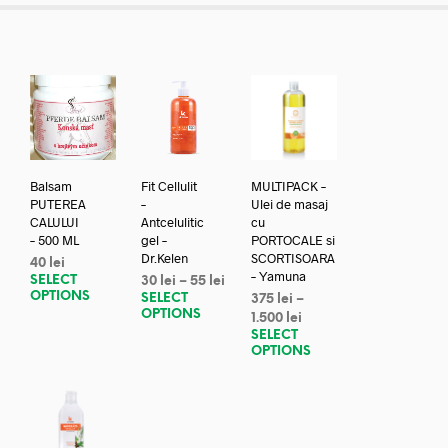
Balsam
Fit Cellulit
MULTIPACK –
PUTEREA
–
Ulei de masaj
CALULUI
Antcelulitic
cu
– 500 ML
gel –
PORTOCALE si
Dr.Kelen
SCORTISOARA
40
lei
– Yamuna
SELECT
30
lei
–
55
lei
OPTIONS
SELECT
375
lei
–
OPTIONS
1.500
lei
SELECT
OPTIONS