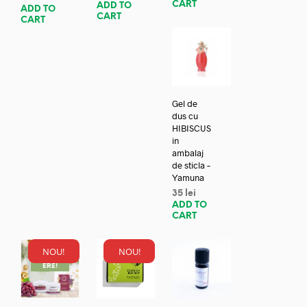
CART
ADD TO
ADD TO
CART
CART
Gel de
dus cu
HIBISCUS
in
ambalaj
de sticla –
Yamuna
35
lei
ADD TO
CART
NOU!
NOU!
REDUC
ERE!