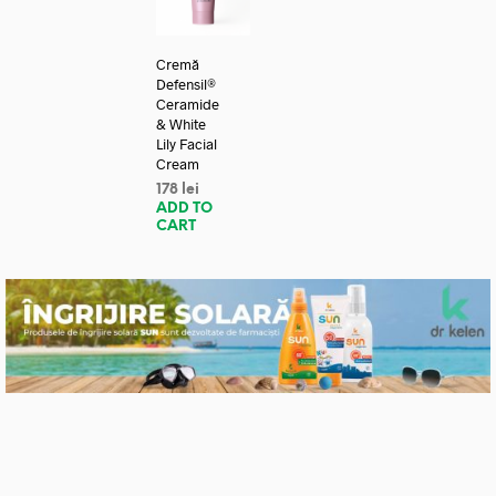
Cremă
Defensil®
Ceramide
& White
Lily Facial
Cream
178
lei
ADD TO
CART