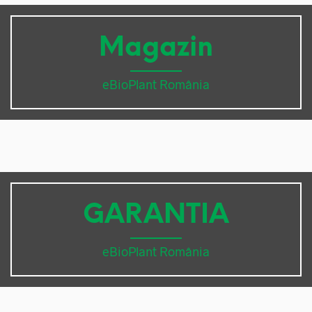
Magazin
eBioPlant România
GARANTIA
eBioPlant România