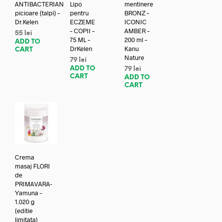
ANTIBACTERIAN
Lipo
mentinere
picioare (talpi) –
pentru
BRONZ –
Dr.Kelen
ECZEME
ICONIC
– COPII –
AMBER –
55
lei
75 ML –
200 ml –
ADD TO
DrKelen
Kanu
CART
Nature
79
lei
ADD TO
79
lei
CART
ADD TO
CART
Crema
masaj FLORI
de
PRIMAVARA-
Yamuna –
1.020 g
(editie
limitata)