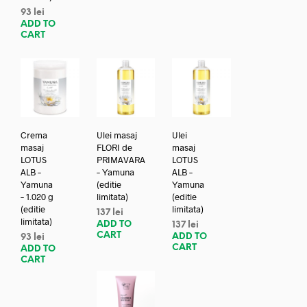
93
lei
ADD TO
CART
Crema
Ulei masaj
Ulei
masaj
FLORI de
masaj
LOTUS
PRIMAVARA
LOTUS
ALB –
– Yamuna
ALB –
Yamuna
(editie
Yamuna
– 1.020 g
limitata)
(editie
(editie
limitata)
137
lei
limitata)
ADD TO
137
lei
CART
ADD TO
93
lei
CART
ADD TO
CART