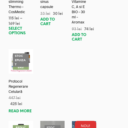
slimming
sinus
Vitamine
Thermo –
capsule
C, A si E
CosMedic
BIO – 30
33
lei
30
lei
ml –
115
lei
–
ADD TO
Aromax
169
lei
CART
SELECT
93
lei
74
lei
OPTIONS
ADD TO
CART
STOC
EPUIZA
REDUC
T
ERE!
Protocol
Regenerare
Celulară
447
lei
425
lei
READ MORE
NOU!
REDUC
STOC
REDUC