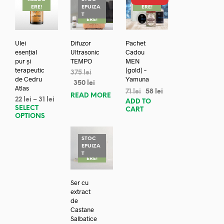
ERE!
EPUIZA
ERE!
REDUC
T
ERE!
Ulei
Difuzor
Pachet
esențial
Ultrasonic
Cadou
pur și
TEMPO
MEN
terapeutic
(gold) –
375
lei
de Cedru
Yamuna
350
lei
Atlas
71
lei
58
lei
READ MORE
22
lei
–
31
lei
ADD TO
SELECT
CART
OPTIONS
STOC
EPUIZA
REDUC
T
ERE!
Ser cu
extract
de
Castane
Salbatice