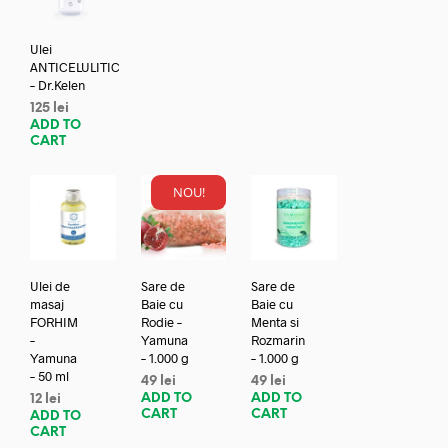
Ulei
ANTICELULITIC
– Dr.Kelen
125
lei
ADD TO
CART
NOU!
Ulei de
Sare de
Sare de
masaj
Baie cu
Baie cu
FORHIM
Rodie –
Menta si
–
Yamuna
Rozmarin
Yamuna
– 1.000 g
– 1.000 g
– 50 ml
49
lei
49
lei
ADD TO
ADD TO
12
lei
CART
CART
ADD TO
CART