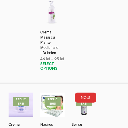
Crema
Masaj cu
Plante
Medicinale
– Dr.Kelen
46
lei
–
95
lei
SELECT
OPTIONS
NOU!
REDUC
REDUC
REDUC
ERE!
ERE!
ERE!
Crema
Nasirus
Ser cu