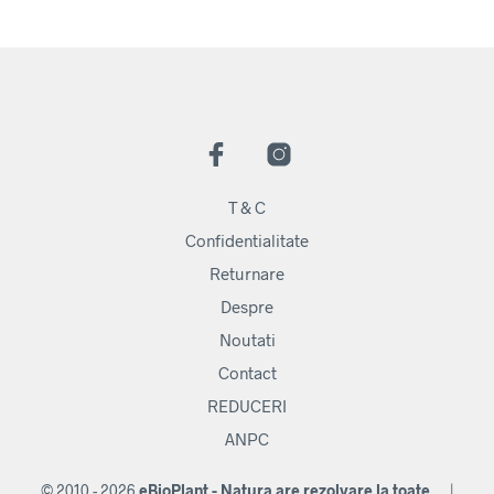
T & C
Confidentialitate
Returnare
Despre
Noutati
Contact
REDUCERI
ANPC
© 2010 - 2026
eBioPlant - Natura are rezolvare la toate...
|