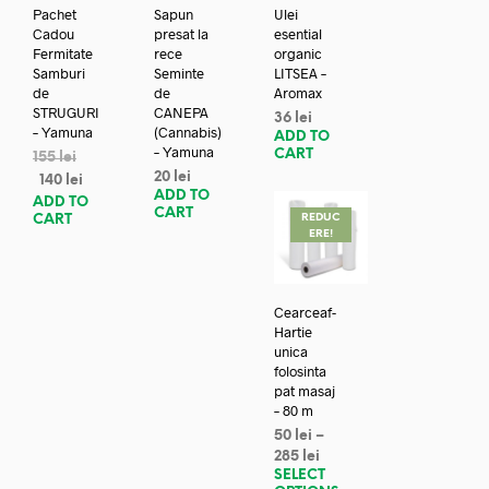
Pachet
Sapun
Ulei
Cadou
presat la
esential
Fermitate
rece
organic
Samburi
Seminte
LITSEA –
de
de
Aromax
STRUGURI
CANEPA
36
lei
– Yamuna
(Cannabis)
ADD TO
– Yamuna
CART
155
lei
20
lei
140
lei
ADD TO
ADD TO
CART
REDUC
CART
ERE!
Cearceaf-
Hartie
unica
folosinta
pat masaj
– 80 m
50
lei
–
285
lei
SELECT