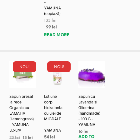
–
YAMUNA
(copiază)
133
lei
99
lei
READ MORE
NOU!
NOU!
REDUC
ERE!
Sapun presat
Lotiune
Sapun cu
la rece
corp
Lavanda si
Organic cu
hidratanta
Glicerina
LAMAITA
cu ulei de
(handmade)
(Lemongrass)
MIGDALE
– 100 G –
– YAMUNA
–
YAMUNA
Luxury
YAMUNA
16
lei
ADD TO
54
lei
23
lei
13
lei