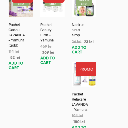
ERE!
ERE!
ERE!
Pachet
Pachet
Nasirus
Cadou
Beauty
sinus
LAVANDA
Elixir –
sirop
– Yamuna
Yamuna
26
lei
23
lei
(gold)
469
lei
ADD TO
114
lei
CART
369
lei
82
lei
ADD TO
CART
ADD TO
CART
PROMO
REDUC
ERE!
Pachet
Relaxare
LAVANDA
– Yamuna
194
lei
180
lei
ADD TO