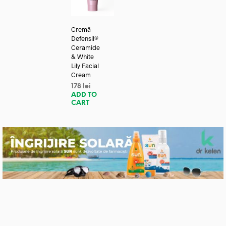
Cremă
Defensil®
Ceramide
& White
Lily Facial
Cream
178
lei
ADD TO
CART