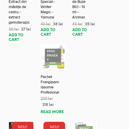
Extract din
Special –
de Buze
mlădițe de
Winter
BIO – 10
cedru –
Magic –
ml –
extract
Yamuna
Aromax
gemoterapic
42
lei
38
lei
43
lei
35
lei
30
lei
27
lei
ADD TO
ADD TO
CART
CART
ADD TO
CART
STOC
EPUIZA
REDUC
T
ERE!
Pachet
Frangipani-
Iasomie
Profesional
230
lei
218
lei
READ MORE
NOU!
NOU!
REDUC
REDUC
REDUC