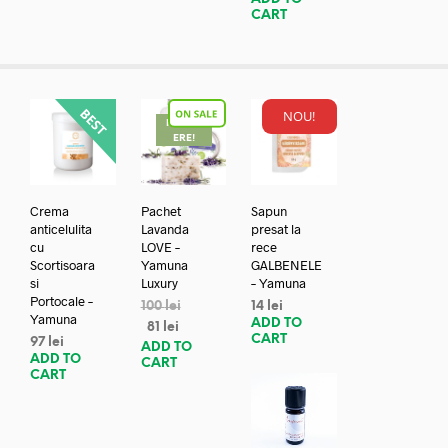
CART
NOU!
REDUC
ERE!
Crema
Pachet
Sapun
anticelulita
Lavanda
presat la
cu
LOVE –
rece
Scortisoara
Yamuna
GALBENELE
si
Luxury
– Yamuna
Portocale –
100
lei
14
lei
Yamuna
ADD TO
81
lei
CART
97
lei
ADD TO
ADD TO
CART
CART