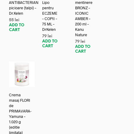
ANTIBACTERIAN
Lipo
mentinere
picioare (talpi) –
pentru
BRONZ –
Dr.Kelen
ECZEME
ICONIC
– COPII –
AMBER –
55
lei
75 ML –
200 ml –
ADD TO
DrKelen
Kanu
CART
Nature
79
lei
ADD TO
79
lei
CART
ADD TO
CART
Crema
masaj FLORI
de
PRIMAVARA-
Yamuna –
1.020 g
(editie
limitata)