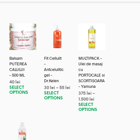
Balsam
Fit Cellulit
MULTIPACK –
PUTEREA
–
Ulei de masaj
CALULUI
Antcelulitic
cu
– 500 ML
gel –
PORTOCALE si
Dr.Kelen
SCORTISOARA
40
lei
– Yamuna
SELECT
30
lei
–
55
lei
OPTIONS
SELECT
375
lei
–
OPTIONS
1.500
lei
SELECT
OPTIONS