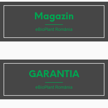
Magazin
eBioPlant România
GARANTIA
eBioPlant România