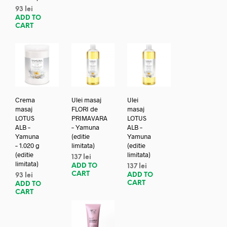
93
lei
ADD TO
CART
Crema
Ulei masaj
Ulei
masaj
FLORI de
masaj
LOTUS
PRIMAVARA
LOTUS
ALB –
– Yamuna
ALB –
Yamuna
(editie
Yamuna
– 1.020 g
limitata)
(editie
(editie
limitata)
137
lei
limitata)
ADD TO
137
lei
CART
ADD TO
93
lei
CART
ADD TO
CART