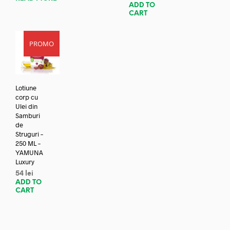
ADD TO
CART
PROMO
Lotiune
corp cu
Ulei din
Samburi
de
Struguri –
250 ML –
YAMUNA
Luxury
54
lei
ADD TO
CART