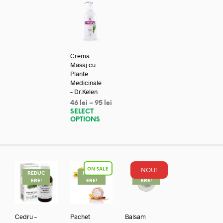
Crema
Masaj cu
Plante
Medicinale
– Dr.Kelen
46
lei
–
95
lei
SELECT
OPTIONS
NOU!
REDUC
REDUC
REDUC
ERE!
ERE!
ERE!
Cedru –
Pachet
Balsam