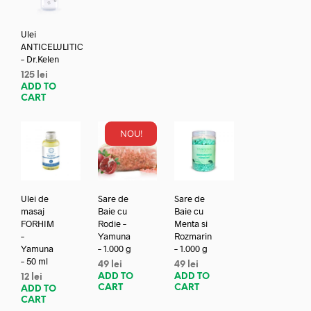
Ulei
ANTICELULITIC
– Dr.Kelen
125
lei
ADD TO
CART
NOU!
Ulei de
Sare de
Sare de
masaj
Baie cu
Baie cu
FORHIM
Rodie –
Menta si
–
Yamuna
Rozmarin
Yamuna
– 1.000 g
– 1.000 g
– 50 ml
49
lei
49
lei
ADD TO
ADD TO
12
lei
CART
CART
ADD TO
CART