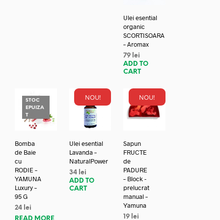
Ulei esential
organic
SCORTISOARA
– Aromax
79
lei
ADD TO
CART
NOU!
NOU!
STOC
EPUIZA
T
Bomba
Ulei esential
Sapun
de Baie
Lavanda –
FRUCTE
cu
NaturalPower
de
RODIE –
PADURE
34
lei
YAMUNA
– Block -
ADD TO
Luxury –
prelucrat
CART
95 G
manual –
Yamuna
24
lei
19
lei
READ MORE