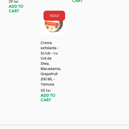
CART
29
lei
ADD TO
CART
NOU!
Crema
exfolianta –
Scrub – cu
Unt de
Shea,
Macadamia,
Grapefruit
200 ML –
Yamuna
55
lei
ADD TO
CART