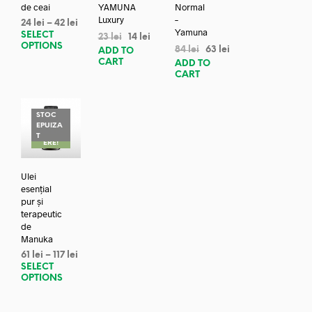
de ceai
YAMUNA
Normal
Luxury
–
24
lei
–
42
lei
Yamuna
SELECT
23
lei
14
lei
OPTIONS
84
lei
63
lei
ADD TO
CART
ADD TO
CART
STOC
EPUIZA
REDUC
T
ERE!
Ulei
esențial
pur și
terapeutic
de
Manuka
61
lei
–
117
lei
SELECT
OPTIONS