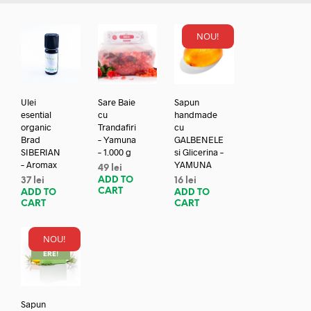
NOU!
Ulei
Sare Baie
Sapun
esential
cu
handmade
organic
Trandafiri
cu
Brad
– Yamuna
GALBENELE
SIBERIAN
– 1.000 g
si Glicerina –
– Aromax
YAMUNA
49
lei
ADD TO
37
lei
16
lei
CART
ADD TO
ADD TO
CART
CART
NOU!
REDUC
ERE!
Sapun