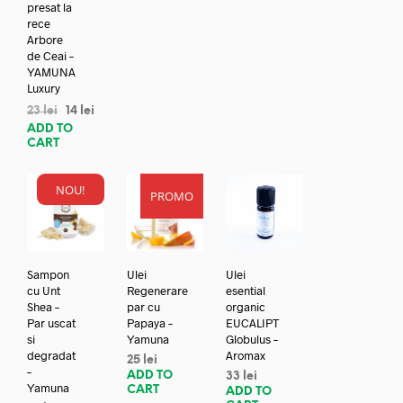
presat la
rece
Arbore
de Ceai –
YAMUNA
Luxury
23
lei
14
lei
ADD TO
CART
NOU!
PROMO
Sampon
Ulei
Ulei
cu Unt
Regenerare
esential
Shea –
par cu
organic
Par uscat
Papaya –
EUCALIPT
si
Yamuna
Globulus –
degradat
Aromax
25
lei
–
ADD TO
33
lei
Yamuna
CART
ADD TO