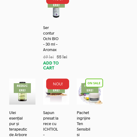
REDUC
ERE!
Ser
contur
Ochi BIO
– 30 ml –
Aromax
69
lei
55
lei
ADD TO
CART
NOU!
REDUC
REDUC
REDUC
ERE!
ERE!
ERE!
Ulei
Sapun
Pachet
esențial
presat la
ingrijire
pur și
rece cu
Ten
terapeutic
ICHTIOL
Sensibil
de Arbore
–
si