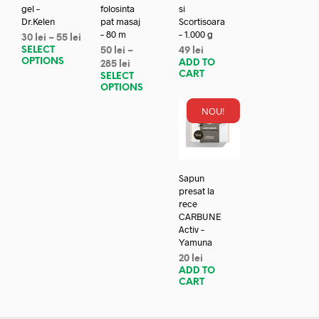
gel –
folosinta
si
Dr.Kelen
pat masaj
Scortisoara
– 80 m
– 1.000 g
30
lei
–
55
lei
SELECT
50
lei
–
49
lei
OPTIONS
ADD TO
285
lei
CART
SELECT
OPTIONS
NOU!
Sapun
presat la
rece
CARBUNE
Activ –
Yamuna
20
lei
ADD TO
CART