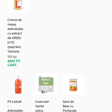
Crema de
masaj
anticelulita
cu extract
de ARDEI
IUTE
(paprika)
Yamuna
119
lei
ADD TO
CART
REDUC
ERE!
Fit Cellulit
Cearceaf-
Sare de
–
Hartie
Baie cu
Antcelulitic
unica
Portocale