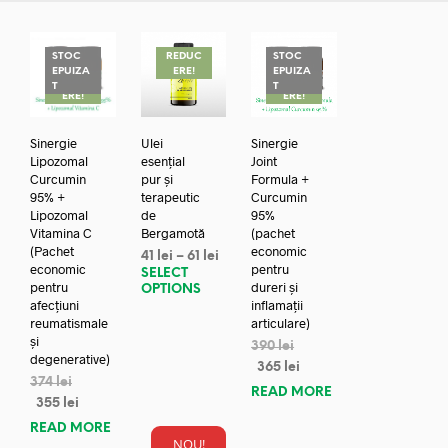
STOC
REDUC
STOC
EPUIZA
ERE!
EPUIZA
REDUC
REDUC
T
T
ERE!
ERE!
Sinergie
Ulei
Sinergie
Lipozomal
esențial
Joint
Curcumin
pur și
Formula +
95% +
terapeutic
Curcumin
Lipozomal
de
95%
Vitamina C
Bergamotă
(pachet
(Pachet
economic
41
lei
–
61
lei
economic
pentru
SELECT
pentru
dureri și
OPTIONS
afecțiuni
inflamații
reumatismale
articulare)
și
390
lei
degenerative)
365
lei
374
lei
READ MORE
355
lei
READ MORE
NOU!