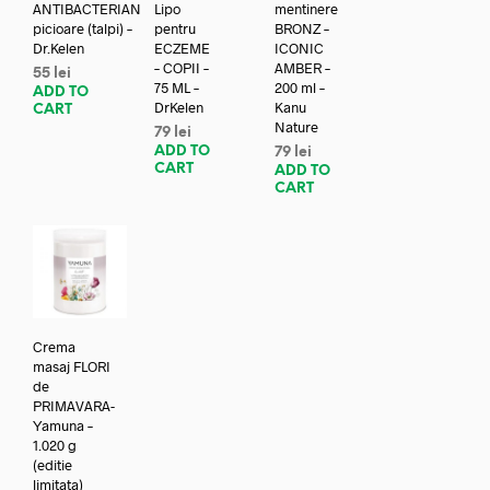
ANTIBACTERIAN
Lipo
mentinere
picioare (talpi) –
pentru
BRONZ –
Dr.Kelen
ECZEME
ICONIC
– COPII –
AMBER –
55
lei
75 ML –
200 ml –
ADD TO
DrKelen
Kanu
CART
Nature
79
lei
ADD TO
79
lei
CART
ADD TO
CART
Crema
masaj FLORI
de
PRIMAVARA-
Yamuna –
1.020 g
(editie
limitata)