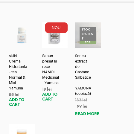
NOU!
STOC
EPUIZA
REDUC
T
ERE!
skIN –
Sapun
Ser cu
Crema
presat la
extract
Hidratanta
rece
de
– ten
NAMOL
Castane
Normal &
Medicinal
Salbatice
Mixt –
– Yamuna
–
Yamuna
YAMUNA
19
lei
(copiază)
ADD TO
55
lei
CART
ADD TO
133
lei
CART
99
lei
READ MORE