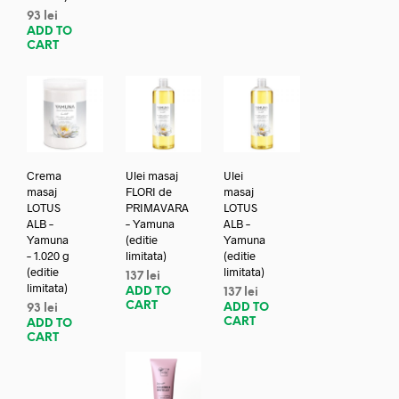
93
lei
ADD TO
CART
Crema
Ulei masaj
Ulei
masaj
FLORI de
masaj
LOTUS
PRIMAVARA
LOTUS
ALB –
– Yamuna
ALB –
Yamuna
(editie
Yamuna
– 1.020 g
limitata)
(editie
(editie
limitata)
137
lei
limitata)
ADD TO
137
lei
CART
ADD TO
93
lei
CART
ADD TO
CART