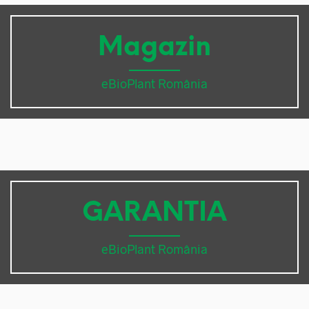
Magazin
eBioPlant România
GARANTIA
eBioPlant România