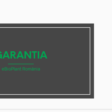
GARANTIA
eBioPlant România