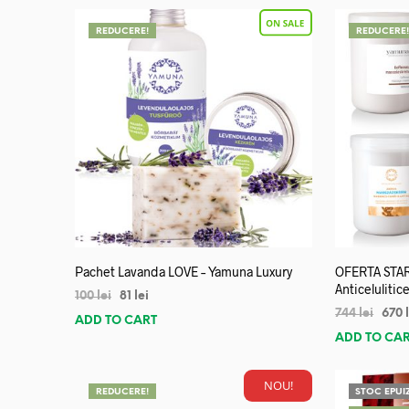
REDUCERE!
REDUCERE
Pachet Lavanda LOVE – Yamuna Luxury
OFERTA STA
Anticelulitice
100
lei
81
lei
744
lei
670
ADD TO CART
ADD TO CA
NOU!
REDUCERE!
STOC EPUI