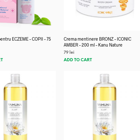
entru ECZEME – COPII – 75
Crema mentinere BRONZ – ICONIC
AMBER – 200 ml – Kanu Nature
79
lei
RT
ADD TO CART