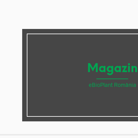
Magazin
eBioPlant România