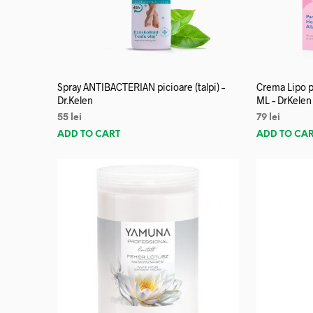
Spray ANTIBACTERIAN picioare (talpi) –
Crema Lipo p
Dr.Kelen
ML – DrKelen
55
lei
79
lei
ADD TO CART
ADD TO CA