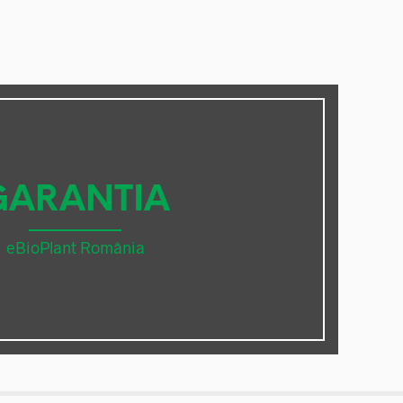
GARANTIA
eBioPlant România