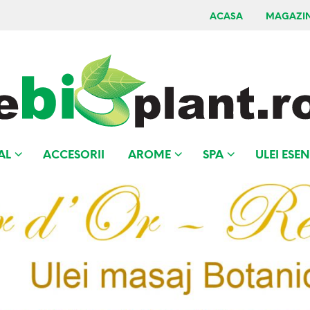
ACASA
MAGAZI
AL
ACCESORII
AROME
SPA
ULEI ESEN