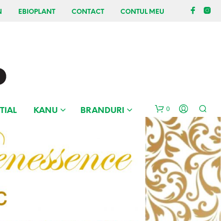
N
EBIOPLANT
CONTACT
CONTUL MEU
0
TIAL
KANU
BRANDURI