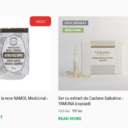
NOU!
STOC EPUIZAT
REDUCERE!
 la rece NAMOL Medicinal –
Ser cu extract de Castane Salbatice –
YAMUNA (copiază)
133
lei
99
lei
RT
READ MORE