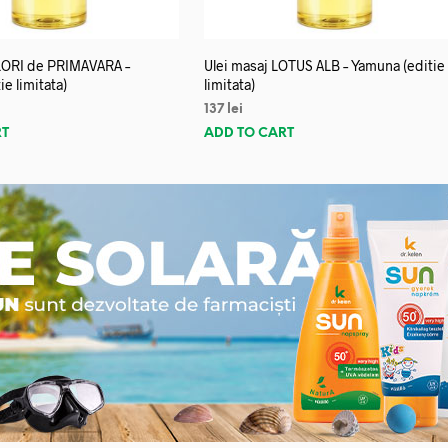
FLORI de PRIMAVARA –
Ulei masaj LOTUS ALB – Yamuna (editie
e limitata)
limitata)
137
lei
RT
ADD TO CART