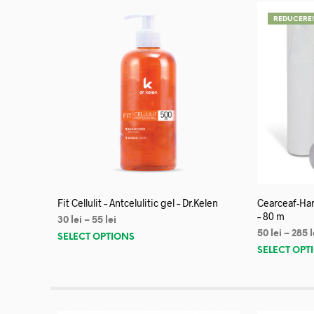
REDUCERE
Fit Cellulit – Antcelulitic gel – Dr.Kelen
Cearceaf-Har
– 80 m
30
lei
–
55
lei
50
lei
–
285
l
SELECT OPTIONS
SELECT OPT