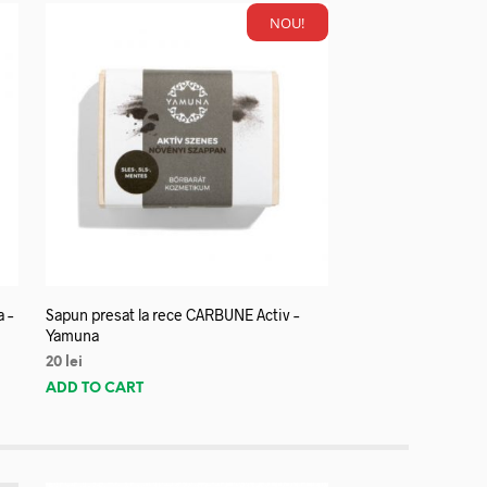
NOU!
a –
Sapun presat la rece CARBUNE Activ –
Yamuna
20
lei
ADD TO CART