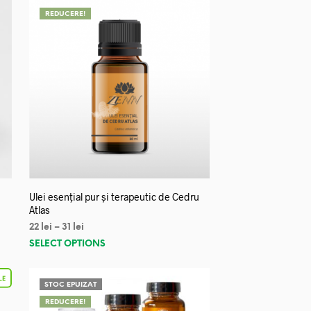
REDUCERE!
Ulei esențial pur și terapeutic de Cedru
Atlas
22
lei
–
31
lei
SELECT OPTIONS
STOC EPUIZAT
REDUCERE!