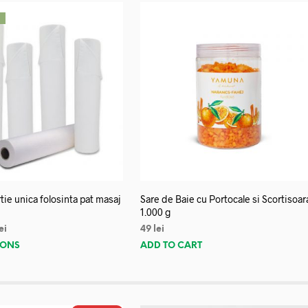
!
tie unica folosinta pat masaj
Sare de Baie cu Portocale si Scortisoar
1.000 g
ei
49
lei
IONS
ADD TO CART