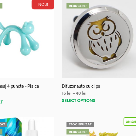
NOU!
!
REDUCERE!
saj 4 puncte – Pisica
Difuzor auto cu clips
15
lei
–
40
lei
SELECT OPTIONS
RT
ZAT
STOC EPUIZAT
!
REDUCERE!