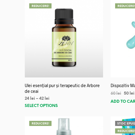
REDUCERE!
REDUCERE
Ulei esențial pur și terapeutic de Arbore
Dispozitiv Ma
de ceai
60
lei
50
lei
24
lei
–
42
lei
ADD TO CA
SELECT OPTIONS
REDUCERE!
STOC EPUI
REDUCERE