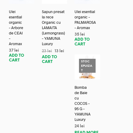
Ulei
Sapun presat
Ulei esential
esential
la rece
organic –
organic
Organic cu
PALMAROSA
– Arbore
LAMAITA
– Aromax
de CEAI
(Lemongrass)
35
lei
–
– YAMUNA
ADD TO
Aromax
Luxury
CART
37
lei
23
lei
13
lei
ADD TO
ADD TO
CART
CART
STOC
EPUIZA
T
Bomba
de Baie
cu
COCOS –
95 G –
YAMUNA
Luxury
24
lei
READ MORE