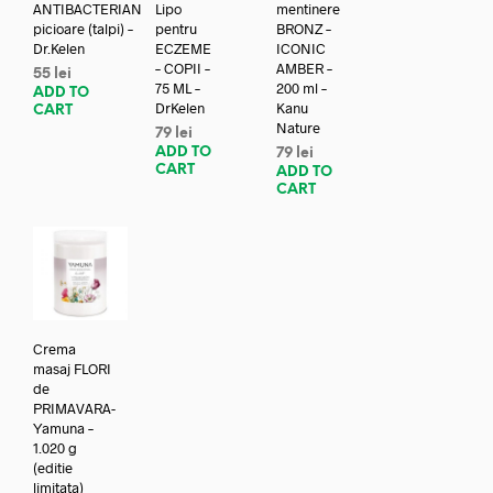
ANTIBACTERIAN
Lipo
mentinere
picioare (talpi) –
pentru
BRONZ –
Dr.Kelen
ECZEME
ICONIC
– COPII –
AMBER –
55
lei
75 ML –
200 ml –
ADD TO
DrKelen
Kanu
CART
Nature
79
lei
ADD TO
79
lei
CART
ADD TO
CART
Crema
masaj FLORI
de
PRIMAVARA-
Yamuna –
1.020 g
(editie
limitata)