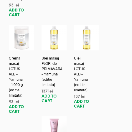
93
lei
ADD TO
CART
Crema
Ulei masaj
Ulei
masaj
FLORI de
masaj
LOTUS
PRIMAVARA
LOTUS
ALB –
– Yamuna
ALB –
Yamuna
(editie
Yamuna
– 1.020 g
limitata)
(editie
(editie
limitata)
137
lei
limitata)
ADD TO
137
lei
CART
ADD TO
93
lei
CART
ADD TO
CART