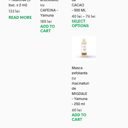
buc. x 2 ml)
cu
CACAO
CAFEINA –
– 500 ML
132
lei
Yamuna
40
lei
–
76
lei
READ MORE
SELECT
185
lei
OPTIONS
ADD TO
CART
Masca
exfolianta
cu
macinaturi
de
MIGDALE
– Yamuna
– 250 ml
60
lei
ADD TO
CART