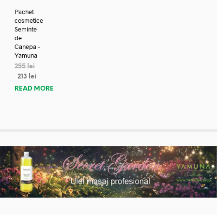
Pachet
cosmetice
Seminte
de
Canepa –
Yamuna
255
lei
213
lei
READ MORE