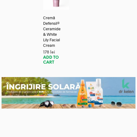
Cremă
Defensil®
Ceramide
& White
Lily Facial
Cream
178
lei
ADD TO
CART