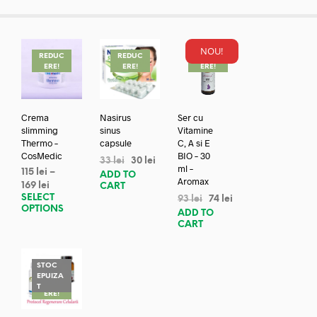
NOU!
REDUC
REDUC
REDUC
ERE!
ERE!
ERE!
Crema
Nasirus
Ser cu
slimming
sinus
Vitamine
Thermo –
capsule
C, A si E
CosMedic
BIO – 30
33
lei
30
lei
ml –
115
lei
–
ADD TO
Aromax
169
lei
CART
SELECT
93
lei
74
lei
OPTIONS
ADD TO
CART
STOC
EPUIZA
REDUC
T
ERE!