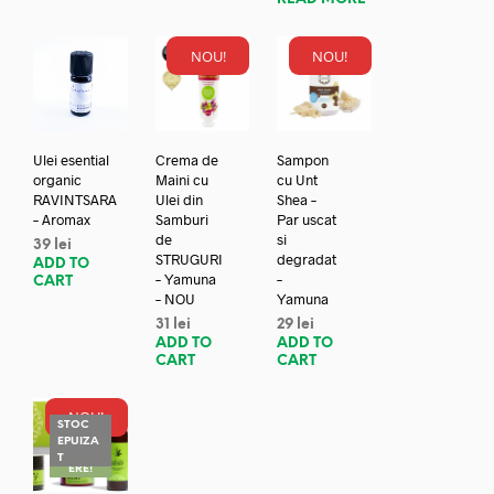
NOU!
NOU!
Ulei esential
Crema de
Sampon
organic
Maini cu
cu Unt
RAVINTSARA
Ulei din
Shea –
– Aromax
Samburi
Par uscat
de
si
39
lei
STRUGURI
degradat
ADD TO
– Yamuna
–
CART
– NOU
Yamuna
31
lei
29
lei
ADD TO
ADD TO
CART
CART
NOU!
STOC
EPUIZA
REDUC
T
ERE!