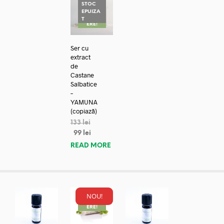
STOC
EPUIZA
REDUC
T
ERE!
Ser cu
extract
de
Castane
Salbatice
–
YAMUNA
(copiază)
133
lei
99
lei
READ MORE
NOU!
REDUC
ERE!