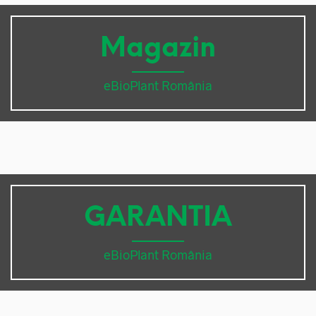
Magazin
eBioPlant România
GARANTIA
eBioPlant România