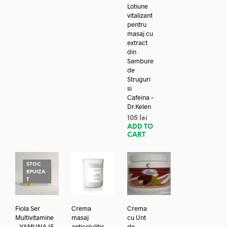
Lotiune
vitalizant
pentru
masaj cu
extract
din
Sambure
de
Struguri
si
Cafeina –
Dr.Kelen
105
lei
ADD TO
CART
STOC
EPUIZA
T
Fiola Ser
Crema
Crema
Multivitamine
masaj
cu Unt
– YAMUNA (5
anticelulitic
de