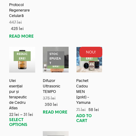
Protocol
Regenerare
Celulară
447
lei
425
lei
READ MORE
NOU!
REDUC
STOC
REDUC
ERE!
EPUIZA
ERE!
REDUC
T
ERE!
Ulei
Difuzor
Pachet
esențial
Ultrasonic
Cadou
pur și
TEMPO
MEN
terapeutic
(gold) –
375
lei
de Cedru
Yamuna
350
lei
Atlas
71
lei
58
lei
READ MORE
22
lei
–
31
lei
ADD TO
SELECT
CART
OPTIONS