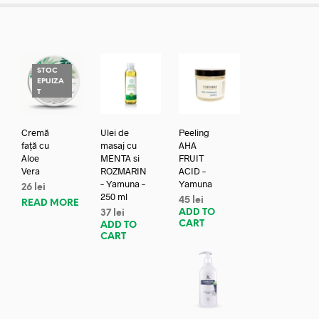
STOC
EPUIZA
T
Cremă
Ulei de
Peeling
față cu
masaj cu
AHA
Aloe
MENTA si
FRUIT
Vera
ROZMARIN
ACID –
– Yamuna –
Yamuna
26
lei
250 ml
45
lei
READ MORE
ADD TO
37
lei
CART
ADD TO
CART