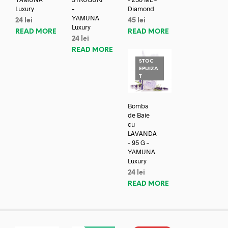
Luxury
–
Diamond
YAMUNA
24
lei
45
lei
Luxury
READ MORE
READ MORE
24
lei
READ MORE
STOC
EPUIZA
T
Bomba
de Baie
cu
LAVANDA
– 95 G –
YAMUNA
Luxury
24
lei
READ MORE