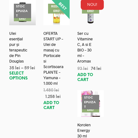
NOU!
STOC
REDUC
REDUC
EPUIZA
ERE!
ERE!
REDUC
T
ERE!
Ulei
OFERTA
Ser cu
esențial
START UP –
Vitamine
pur și
Ulei de
C, A si E
terapeutic
masaj cu
BIO – 30
de Pin
Portocale
ml –
Douglas
si
Aromax
Scortisoara
35
lei
–
59
lei
93
lei
74
lei
PLANTE –
SELECT
ADD TO
Yamuna –
OPTIONS
CART
1.000 ml
1.480
lei
1.258
lei
STOC
EPUIZA
ADD TO
REDUC
T
CART
ERE!
Korolen
Energy
30 ml