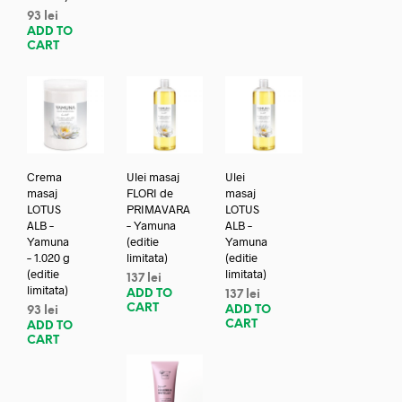
93
lei
ADD TO
CART
Crema
Ulei masaj
Ulei
masaj
FLORI de
masaj
LOTUS
PRIMAVARA
LOTUS
ALB –
– Yamuna
ALB –
Yamuna
(editie
Yamuna
– 1.020 g
limitata)
(editie
(editie
limitata)
137
lei
limitata)
ADD TO
137
lei
CART
ADD TO
93
lei
CART
ADD TO
CART