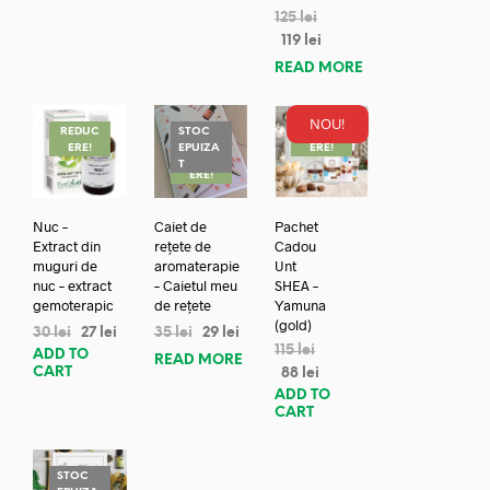
125
lei
119
lei
READ MORE
NOU!
REDUC
STOC
REDUC
ERE!
EPUIZA
ERE!
REDUC
T
ERE!
Nuc –
Caiet de
Pachet
Extract din
rețete de
Cadou
muguri de
aromaterapie
Unt
nuc – extract
– Caietul meu
SHEA –
gemoterapic
de rețete
Yamuna
(gold)
30
lei
27
lei
35
lei
29
lei
115
lei
ADD TO
READ MORE
CART
88
lei
ADD TO
CART
STOC