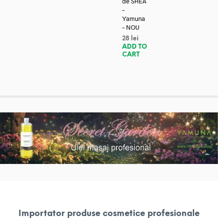
de SHEA
–
Yamuna
– NOU
28
lei
ADD TO
CART
Importator produse cosmetice profesionale