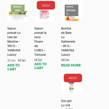
NOU!
REDUC
STOC
ERE!
EPUIZA
T
Sapun
Sapun
Bomba
presat cu
presat la
de Baie
Ulei de
rece
cu
Masline –
Floare
Galbenele
100 G –
de
– 95 G –
YAMUNA
CIRES –
YAMUNA
Luxury
Yamuna
Luxury
14
lei
24
lei
23
lei
14
lei
ADD TO
ADD TO
READ MORE
CART
CART
NOU!
Dus gel
cu Unt