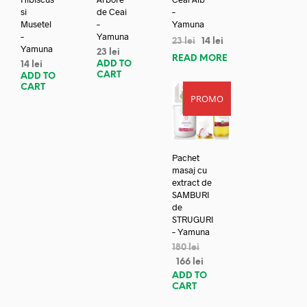
si
de Ceai
–
Musetel
–
Yamuna
–
Yamuna
23
lei
14
lei
Yamuna
23
lei
READ MORE
ADD TO
14
lei
CART
ADD TO
CART
PROMO
REDUC
ERE!
Pachet
masaj cu
extract de
SAMBURI
de
STRUGURI
– Yamuna
180
lei
166
lei
ADD TO
CART