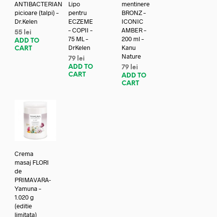
ANTIBACTERIAN
Lipo
mentinere
picioare (talpi) –
pentru
BRONZ –
Dr.Kelen
ECZEME
ICONIC
– COPII –
AMBER –
55
lei
75 ML –
200 ml –
ADD TO
DrKelen
Kanu
CART
Nature
79
lei
ADD TO
79
lei
CART
ADD TO
CART
Crema
masaj FLORI
de
PRIMAVARA-
Yamuna –
1.020 g
(editie
limitata)