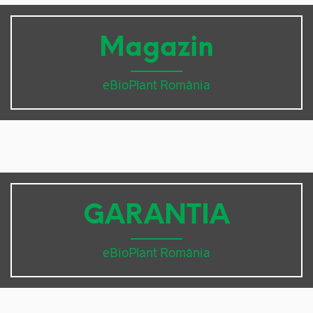
Magazin
eBioPlant România
GARANTIA
eBioPlant România