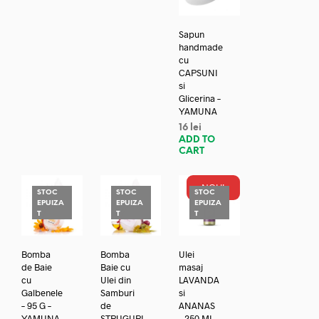
Sapun
handmade
cu
CAPSUNI
si
Glicerina –
YAMUNA
16
lei
ADD TO
CART
NOU!
STOC
STOC
STOC
EPUIZA
EPUIZA
EPUIZA
T
T
T
Bomba
Bomba
Ulei
de Baie
Baie cu
masaj
cu
Ulei din
LAVANDA
Galbenele
Samburi
si
– 95 G –
de
ANANAS
YAMUNA
STRUGURI
– 250 ML –