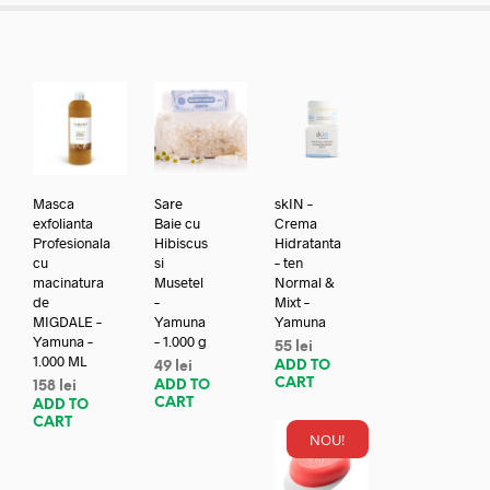
Masca
Sare
skIN –
exfolianta
Baie cu
Crema
Profesionala
Hibiscus
Hidratanta
cu
si
– ten
macinatura
Musetel
Normal &
de
–
Mixt –
MIGDALE –
Yamuna
Yamuna
Yamuna –
– 1.000 g
55
lei
1.000 ML
ADD TO
49
lei
CART
ADD TO
158
lei
CART
ADD TO
CART
NOU!