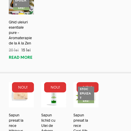
EPUIZA
REDUC
T
ERE!
Ghid uleiuri
esentiale
pure –
Aromaterapie
de la A la Zen
20
lei
15
lei
READ MORE
NOU!
NOU!
NOU!
STOC
EPUIZA
REDUC
T
ERE!
Sapun
Sapun
Sapun
presat la
lichid cu
presat la
rece
Ulei de
rece
Hibiscus
Arbore
Ceai Alb