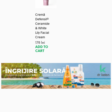
Cremă
Defensil®
Ceramide
& White
Lily Facial
Cream
178
lei
ADD TO
CART