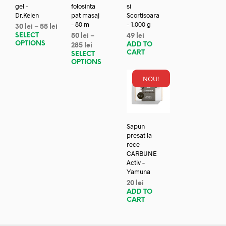
gel –
folosinta
si
Dr.Kelen
pat masaj
Scortisoara
– 80 m
– 1.000 g
30
lei
–
55
lei
SELECT
50
lei
–
49
lei
OPTIONS
ADD TO
285
lei
CART
SELECT
OPTIONS
NOU!
Sapun
presat la
rece
CARBUNE
Activ –
Yamuna
20
lei
ADD TO
CART