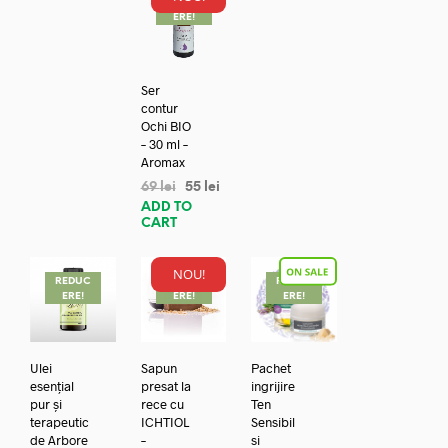
REDUC
ERE!
Ser
contur
Ochi BIO
– 30 ml –
Aromax
69
lei
55
lei
ADD TO
CART
NOU!
REDUC
REDUC
REDUC
ERE!
ERE!
ERE!
Ulei
Sapun
Pachet
esențial
presat la
ingrijire
pur și
rece cu
Ten
terapeutic
ICHTIOL
Sensibil
de Arbore
–
si