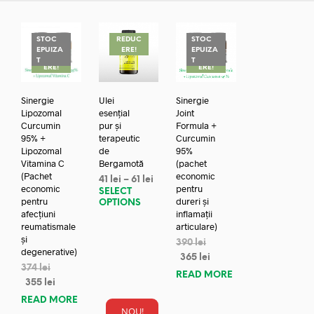
STOC
REDUC
STOC
EPUIZA
ERE!
EPUIZA
REDUC
REDUC
T
T
ERE!
ERE!
Sinergie
Ulei
Sinergie
Lipozomal
esențial
Joint
Curcumin
pur și
Formula +
95% +
terapeutic
Curcumin
Lipozomal
de
95%
Vitamina C
Bergamotă
(pachet
(Pachet
economic
41
lei
–
61
lei
economic
pentru
SELECT
pentru
dureri și
OPTIONS
afecțiuni
inflamații
reumatismale
articulare)
și
390
lei
degenerative)
365
lei
374
lei
READ MORE
355
lei
READ MORE
NOU!