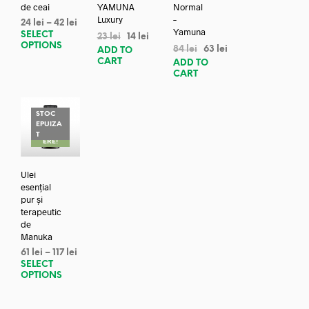
de ceai
YAMUNA
Normal
Luxury
–
24
lei
–
42
lei
Yamuna
SELECT
23
lei
14
lei
OPTIONS
84
lei
63
lei
ADD TO
CART
ADD TO
CART
STOC
EPUIZA
REDUC
T
ERE!
Ulei
esențial
pur și
terapeutic
de
Manuka
61
lei
–
117
lei
SELECT
OPTIONS