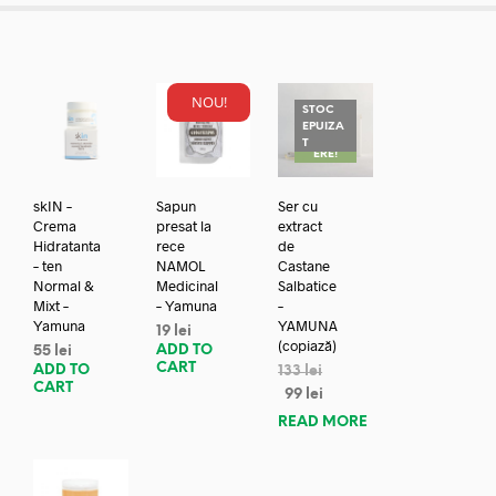
NOU!
STOC
EPUIZA
REDUC
T
ERE!
skIN –
Sapun
Ser cu
Crema
presat la
extract
Hidratanta
rece
de
– ten
NAMOL
Castane
Normal &
Medicinal
Salbatice
Mixt –
– Yamuna
–
Yamuna
YAMUNA
19
lei
(copiază)
ADD TO
55
lei
CART
ADD TO
133
lei
CART
99
lei
READ MORE