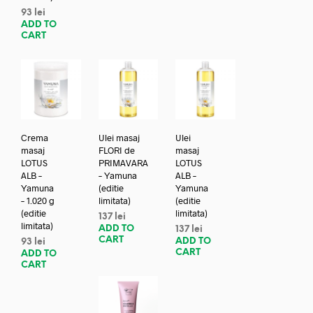
93
lei
ADD TO
CART
Crema
Ulei masaj
Ulei
masaj
FLORI de
masaj
LOTUS
PRIMAVARA
LOTUS
ALB –
– Yamuna
ALB –
Yamuna
(editie
Yamuna
– 1.020 g
limitata)
(editie
(editie
limitata)
137
lei
limitata)
ADD TO
137
lei
CART
ADD TO
93
lei
CART
ADD TO
CART