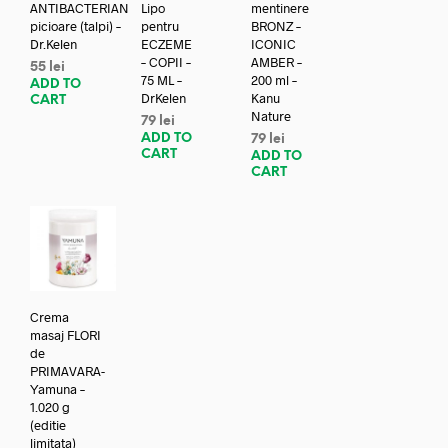
ANTIBACTERIAN
Lipo
mentinere
picioare (talpi) –
pentru
BRONZ –
Dr.Kelen
ECZEME
ICONIC
– COPII –
AMBER –
55
lei
75 ML –
200 ml –
ADD TO
DrKelen
Kanu
CART
Nature
79
lei
ADD TO
79
lei
CART
ADD TO
CART
Crema
masaj FLORI
de
PRIMAVARA-
Yamuna –
1.020 g
(editie
limitata)