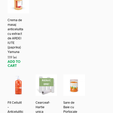
Crema de
masaj
anticelulita
cu extract
de ARDEI
IUTE
(paprika)
Yamuna
119
lei
ADD TO
CART
REDUC
ERE!
Fit Cellulit
Cearceaf-
Sare de
–
Hartie
Baie cu
Antcelulitic
unica
Portocale