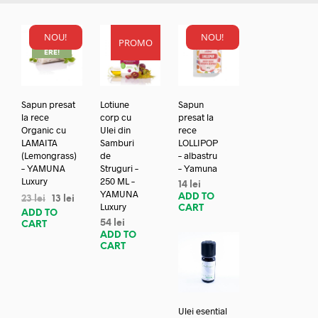
NOU!
NOU!
PROMO
REDUC
ERE!
Sapun presat
Lotiune
Sapun
la rece
corp cu
presat la
Organic cu
Ulei din
rece
LAMAITA
Samburi
LOLLIPOP
(Lemongrass)
de
– albastru
– YAMUNA
Struguri –
– Yamuna
Luxury
250 ML –
14
lei
YAMUNA
ADD TO
23
lei
13
lei
Luxury
CART
ADD TO
54
lei
CART
ADD TO
CART
Ulei esential