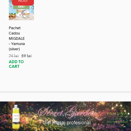
NOU!
REDUC
ERE!
Pachet
Cadou
MIGDALE
– Yamuna
(silver)
74
lei
59
lei
ADD TO
CART