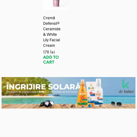
Cremă
Defensil®
Ceramide
& White
Lily Facial
Cream
178
lei
ADD TO
CART