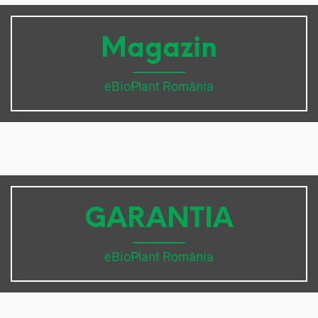
Magazin
eBioPlant România
GARANTIA
eBioPlant România