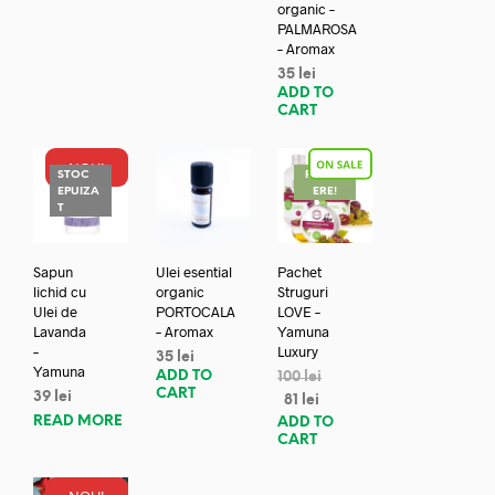
organic –
PALMAROSA
– Aromax
35
lei
ADD TO
CART
NOU!
STOC
REDUC
EPUIZA
ERE!
T
Sapun
Ulei esential
Pachet
lichid cu
organic
Struguri
Ulei de
PORTOCALA
LOVE –
Lavanda
– Aromax
Yamuna
–
Luxury
35
lei
Yamuna
ADD TO
100
lei
CART
39
lei
81
lei
READ MORE
ADD TO
CART