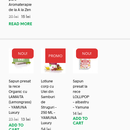
Aromaterapie
de la A la Zen
20
lei
15
lei
READ MORE
NOU!
NOU!
PROMO
REDUC
ERE!
Sapun presat
Lotiune
Sapun
la rece
corp cu
presat la
Organic cu
Ulei din
rece
LAMAITA
Samburi
LOLLIPOP
(Lemongrass)
de
– albastru
– YAMUNA
Struguri –
– Yamuna
Luxury
250 ML –
14
lei
YAMUNA
ADD TO
23
lei
13
lei
Luxury
CART
ADD TO
54
lei