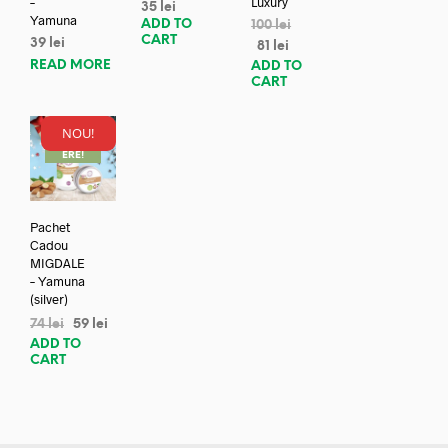
–
Luxury
35
lei
Yamuna
ADD TO
100
lei
CART
39
lei
81
lei
READ MORE
ADD TO
CART
NOU!
REDUC
ERE!
Pachet
Cadou
MIGDALE
– Yamuna
(silver)
74
lei
59
lei
ADD TO
CART