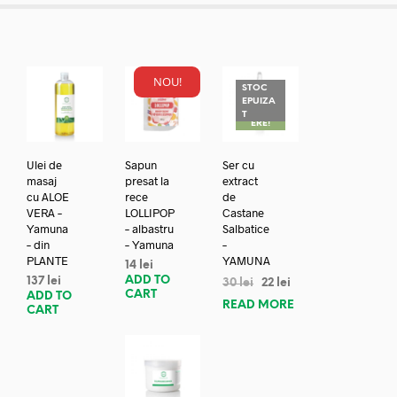
NOU!
STOC
EPUIZA
REDUC
T
ERE!
Ulei de
Sapun
Ser cu
masaj
presat la
extract
cu ALOE
rece
de
VERA –
LOLLIPOP
Castane
Yamuna
– albastru
Salbatice
– din
– Yamuna
–
PLANTE
YAMUNA
14
lei
ADD TO
137
lei
30
lei
22
lei
CART
ADD TO
READ MORE
CART