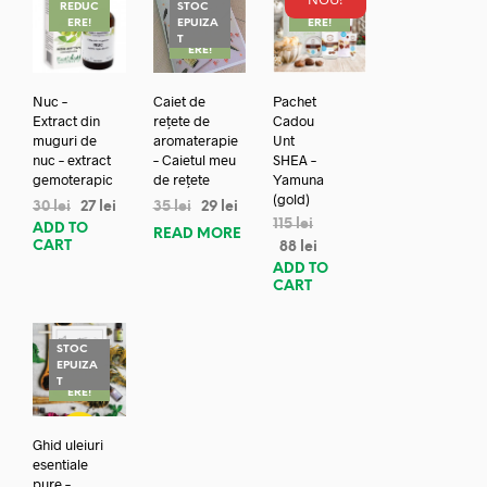
REDUC
STOC
REDUC
ERE!
EPUIZA
ERE!
REDUC
T
ERE!
Nuc –
Caiet de
Pachet
Extract din
rețete de
Cadou
muguri de
aromaterapie
Unt
nuc – extract
– Caietul meu
SHEA –
gemoterapic
de rețete
Yamuna
(gold)
30
lei
27
lei
35
lei
29
lei
115
lei
ADD TO
READ MORE
CART
88
lei
ADD TO
CART
STOC
EPUIZA
REDUC
T
ERE!
Ghid uleiuri
esentiale
pure –