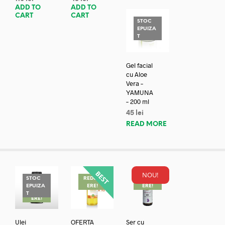
ADD TO
ADD TO
CART
CART
STOC
EPUIZA
T
Gel facial
cu Aloe
Vera –
YAMUNA
– 200 ml
45
lei
READ MORE
NOU!
STOC
REDUC
REDUC
EPUIZA
ERE!
ERE!
REDUC
T
ERE!
Ulei
OFERTA
Ser cu