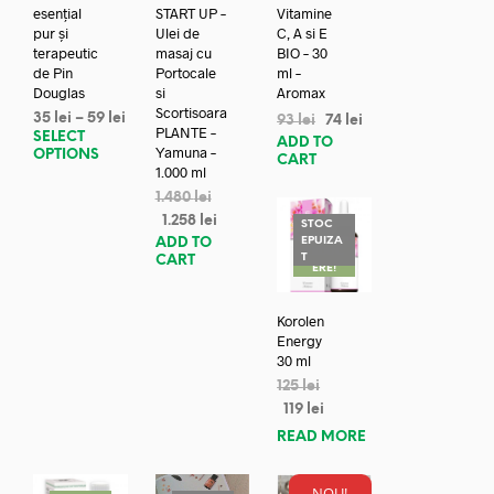
esențial
START UP –
Vitamine
pur și
Ulei de
C, A si E
terapeutic
masaj cu
BIO – 30
de Pin
Portocale
ml –
Douglas
si
Aromax
Scortisoara
35
lei
–
59
lei
93
lei
74
lei
PLANTE –
SELECT
ADD TO
Yamuna –
OPTIONS
CART
1.000 ml
1.480
lei
1.258
lei
STOC
EPUIZA
ADD TO
REDUC
T
CART
ERE!
Korolen
Energy
30 ml
125
lei
119
lei
READ MORE
NOU!