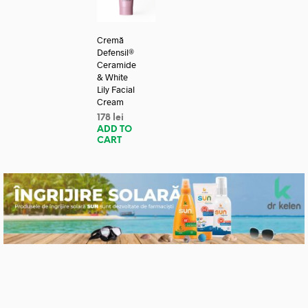
Cremă
Defensil®
Ceramide
& White
Lily Facial
Cream
178
lei
ADD TO
CART