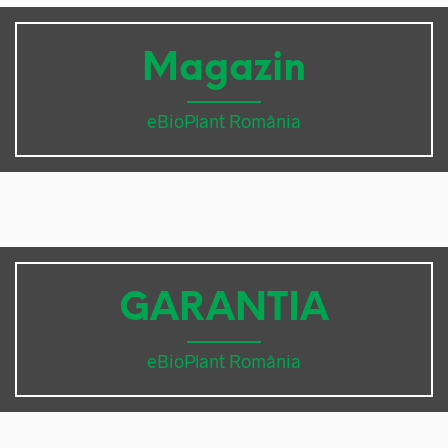
Magazin
eBioPlant România
GARANTIA
eBioPlant România