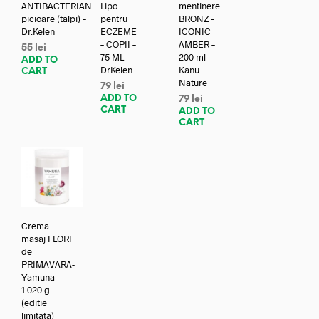
ANTIBACTERIAN
Lipo
mentinere
picioare (talpi) –
pentru
BRONZ –
Dr.Kelen
ECZEME
ICONIC
– COPII –
AMBER –
55
lei
75 ML –
200 ml –
ADD TO
DrKelen
Kanu
CART
Nature
79
lei
ADD TO
79
lei
CART
ADD TO
CART
Crema
masaj FLORI
de
PRIMAVARA-
Yamuna –
1.020 g
(editie
limitata)