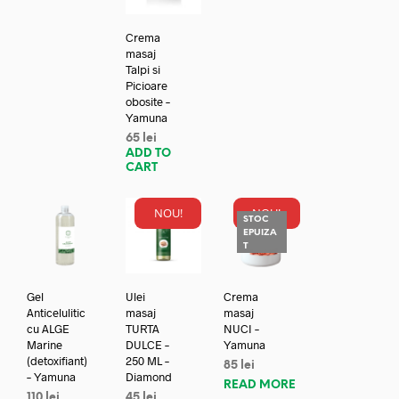
Crema
masaj
Talpi si
Picioare
obosite –
Yamuna
65
lei
ADD TO
CART
NOU!
NOU!
STOC
EPUIZA
T
Gel
Ulei
Crema
Anticelulitic
masaj
masaj
cu ALGE
TURTA
NUCI –
Marine
DULCE –
Yamuna
(detoxifiant)
250 ML –
85
lei
– Yamuna
Diamond
READ MORE
110
lei
45
lei