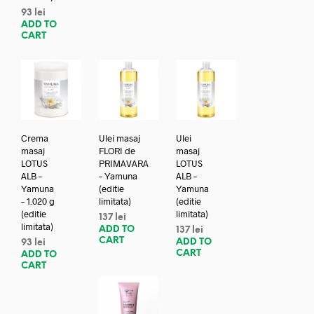
93
lei
ADD TO
CART
Crema
Ulei masaj
Ulei
masaj
FLORI de
masaj
LOTUS
PRIMAVARA
LOTUS
ALB –
– Yamuna
ALB –
Yamuna
(editie
Yamuna
– 1.020 g
limitata)
(editie
(editie
limitata)
137
lei
limitata)
ADD TO
137
lei
CART
ADD TO
93
lei
CART
ADD TO
CART