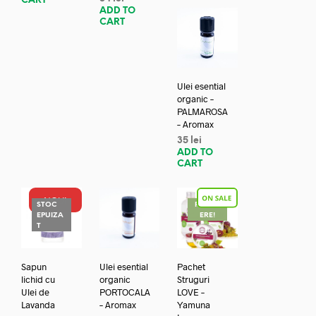
CART
ADD TO
CART
Ulei esential
organic –
PALMAROSA
– Aromax
35
lei
ADD TO
CART
NOU!
STOC
REDUC
EPUIZA
ERE!
T
Sapun
Ulei esential
Pachet
lichid cu
organic
Struguri
Ulei de
PORTOCALA
LOVE –
Lavanda
– Aromax
Yamuna