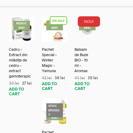
NOU!
REDUC
REDUC
REDUC
ERE!
ERE!
ERE!
Cedru –
Pachet
Balsam
Extract din
Special –
de Buze
mlădițe de
Winter
BIO – 10
cedru –
Magic –
ml –
extract
Yamuna
Aromax
gemoterapic
42
lei
38
lei
43
lei
35
lei
30
lei
27
lei
ADD TO
ADD TO
CART
CART
ADD TO
CART
STOC
EPUIZA
REDUC
T
ERE!
Pachet