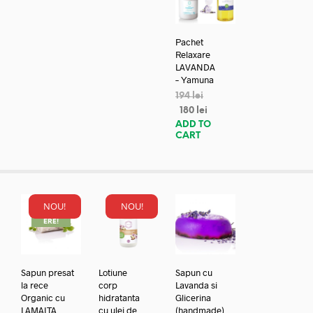
Pachet
Relaxare
LAVANDA
– Yamuna
194
lei
180
lei
ADD TO
CART
NOU!
NOU!
REDUC
ERE!
Sapun presat
Lotiune
Sapun cu
la rece
corp
Lavanda si
Organic cu
hidratanta
Glicerina
LAMAITA
cu ulei de
(handmade)