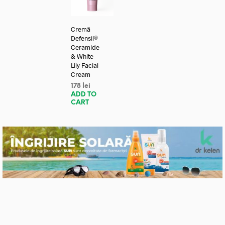
Cremă
Defensil®
Ceramide
& White
Lily Facial
Cream
178
lei
ADD TO
CART