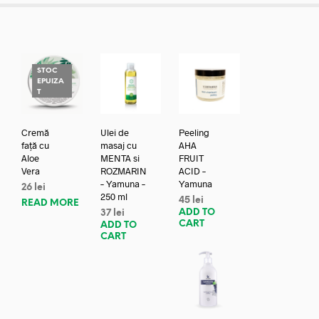
STOC
EPUIZA
T
Cremă
Ulei de
Peeling
față cu
masaj cu
AHA
Aloe
MENTA si
FRUIT
Vera
ROZMARIN
ACID –
– Yamuna –
Yamuna
26
lei
250 ml
45
lei
READ MORE
ADD TO
37
lei
CART
ADD TO
CART