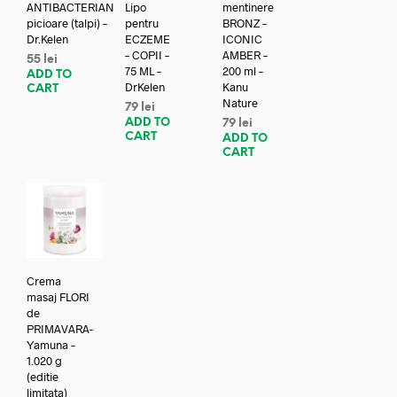
ANTIBACTERIAN
Lipo
mentinere
picioare (talpi) –
pentru
BRONZ –
Dr.Kelen
ECZEME
ICONIC
– COPII –
AMBER –
55
lei
75 ML –
200 ml –
ADD TO
DrKelen
Kanu
CART
Nature
79
lei
ADD TO
79
lei
CART
ADD TO
CART
Crema
masaj FLORI
de
PRIMAVARA-
Yamuna –
1.020 g
(editie
limitata)