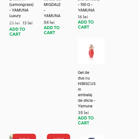
(Lemongrass)
MIGDALE
– 100 G –
– YAMUNA
–
YAMUNA
Luxury
YAMUNA
16
lei
ADD TO
54
lei
23
lei
13
lei
CART
ADD TO
ADD TO
CART
CART
Gel de
dus cu
HIBISCUS
in
ambalaj
de sticla –
Yamuna
35
lei
ADD TO
CART