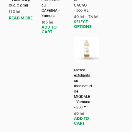
buc. x 2 ml)
cu
CACAO
CAFEINA –
– 500 ML
132
lei
Yamuna
40
lei
–
76
lei
READ MORE
SELECT
185
lei
OPTIONS
ADD TO
CART
Masca
exfolianta
cu
macinaturi
de
MIGDALE
– Yamuna
– 250 ml
60
lei
ADD TO
CART