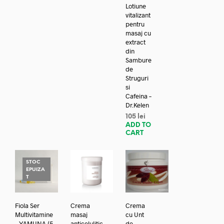
Lotiune
vitalizant
pentru
masaj cu
extract
din
Sambure
de
Struguri
si
Cafeina –
Dr.Kelen
105
lei
ADD TO
CART
STOC
EPUIZA
T
Fiola Ser
Crema
Crema
Multivitamine
masaj
cu Unt
– YAMUNA (5
anticelulitic
de