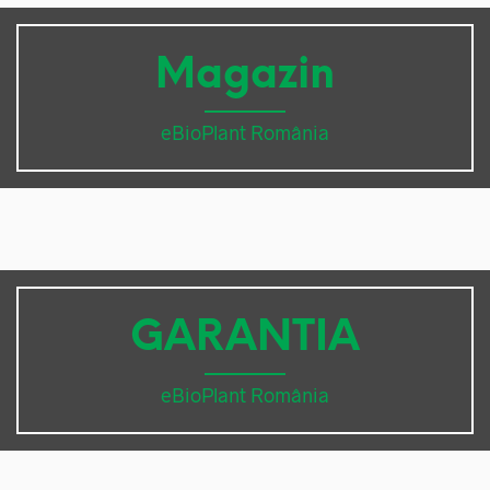
Magazin
eBioPlant România
GARANTIA
eBioPlant România