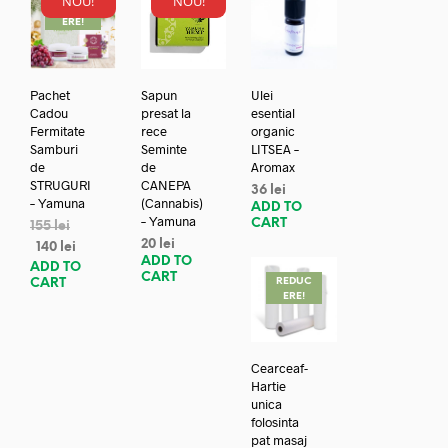
NOU!
NOU!
REDUC
ERE!
Pachet
Sapun
Ulei
Cadou
presat la
esential
Fermitate
rece
organic
Samburi
Seminte
LITSEA –
de
de
Aromax
STRUGURI
CANEPA
36
lei
– Yamuna
(Cannabis)
ADD TO
– Yamuna
CART
155
lei
20
lei
140
lei
ADD TO
ADD TO
CART
REDUC
CART
ERE!
Cearceaf-
Hartie
unica
folosinta
pat masaj