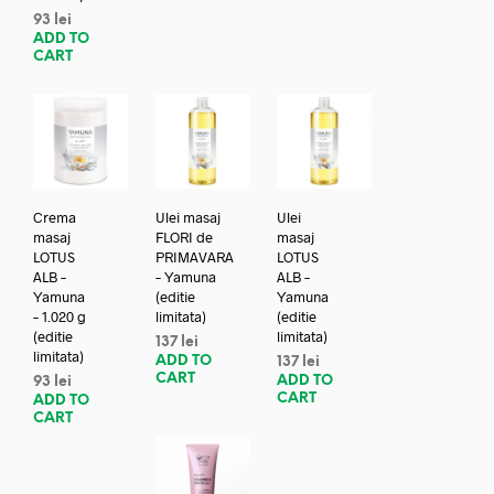
93
lei
ADD TO
CART
Crema
Ulei masaj
Ulei
masaj
FLORI de
masaj
LOTUS
PRIMAVARA
LOTUS
ALB –
– Yamuna
ALB –
Yamuna
(editie
Yamuna
– 1.020 g
limitata)
(editie
(editie
limitata)
137
lei
limitata)
ADD TO
137
lei
CART
ADD TO
93
lei
CART
ADD TO
CART