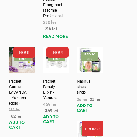
Frangipani-
Iasomie
Profesional
230
lei
218
lei
READ MORE
NOU!
NOU!
REDUC
REDUC
REDUC
ERE!
ERE!
ERE!
Pachet
Pachet
Nasirus
Cadou
Beauty
sinus
LAVANDA
Elixir –
sirop
– Yamuna
Yamuna
26
lei
23
lei
(gold)
469
lei
ADD TO
114
lei
CART
369
lei
82
lei
ADD TO
CART
ADD TO
CART
PROMO
REDUC
ERE!