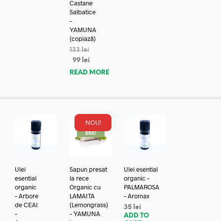
Castane
Salbatice
–
YAMUNA
(copiază)
133
lei
99
lei
READ MORE
NOU!
REDUC
ERE!
Ulei
Sapun presat
Ulei esential
esential
la rece
organic –
organic
Organic cu
PALMAROSA
– Arbore
LAMAITA
– Aromax
de CEAI
(Lemongrass)
35
lei
–
– YAMUNA
ADD TO