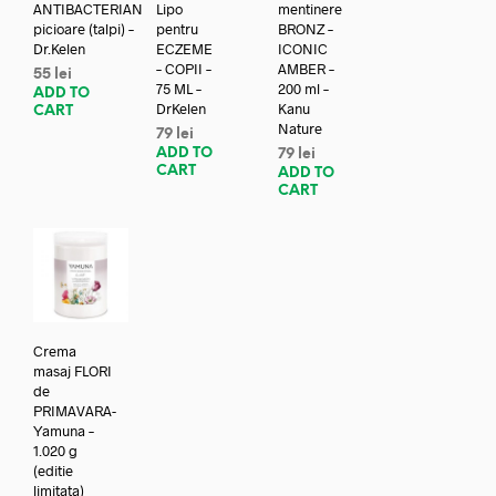
ANTIBACTERIAN
Lipo
mentinere
picioare (talpi) –
pentru
BRONZ –
Dr.Kelen
ECZEME
ICONIC
– COPII –
AMBER –
55
lei
75 ML –
200 ml –
ADD TO
DrKelen
Kanu
CART
Nature
79
lei
ADD TO
79
lei
CART
ADD TO
CART
Crema
masaj FLORI
de
PRIMAVARA-
Yamuna –
1.020 g
(editie
limitata)