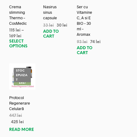
Crema
Nasirus
Ser cu
slimming
sinus
Vitamine
Thermo –
capsule
C, A si E
CosMedic
BIO – 30
33
lei
30
lei
ml –
115
lei
–
ADD TO
Aromax
169
lei
CART
SELECT
93
lei
74
lei
OPTIONS
ADD TO
CART
STOC
EPUIZA
REDUC
T
ERE!
Protocol
Regenerare
Celulară
447
lei
425
lei
READ MORE