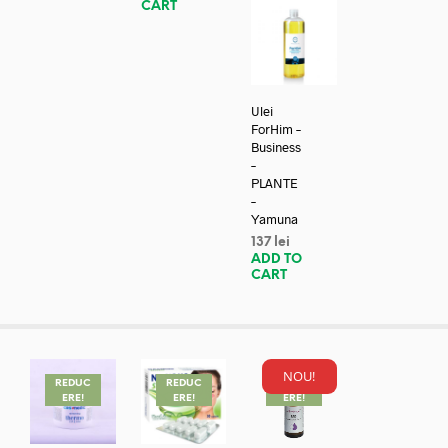
CART
Ulei
ForHim –
Business
–
PLANTE
–
Yamuna
137
lei
ADD TO
CART
NOU!
REDUC
REDUC
REDUC
ERE!
ERE!
ERE!