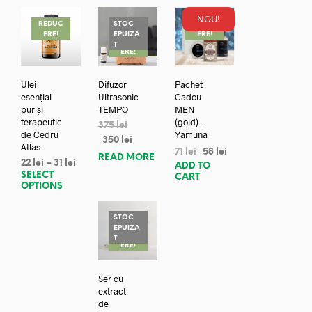
NOU!
REDUC
STOC
REDUC
ERE!
EPUIZA
ERE!
REDUC
T
ERE!
Ulei
Difuzor
Pachet
esențial
Ultrasonic
Cadou
pur și
TEMPO
MEN
terapeutic
(gold) –
375
lei
de Cedru
Yamuna
350
lei
Atlas
71
lei
58
lei
READ MORE
22
lei
–
31
lei
ADD TO
SELECT
CART
OPTIONS
STOC
EPUIZA
REDUC
T
ERE!
Ser cu
extract
de