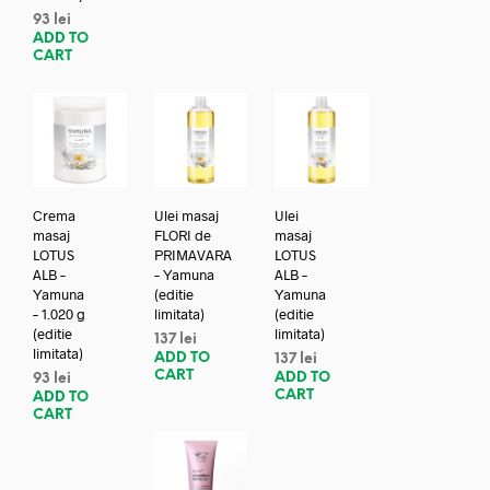
93
lei
ADD TO
CART
Crema
Ulei masaj
Ulei
masaj
FLORI de
masaj
LOTUS
PRIMAVARA
LOTUS
ALB –
– Yamuna
ALB –
Yamuna
(editie
Yamuna
– 1.020 g
limitata)
(editie
(editie
limitata)
137
lei
limitata)
ADD TO
137
lei
CART
ADD TO
93
lei
CART
ADD TO
CART