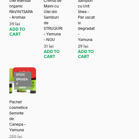
Ulei esential
Crema de
Sampon
organic
Maini cu
cu Unt
RAVINTSARA
Ulei din
Shea –
– Aromax
Samburi
Par uscat
de
si
39
lei
STRUGURI
degradat
ADD TO
– Yamuna
–
CART
– NOU
Yamuna
31
lei
29
lei
ADD TO
ADD TO
CART
CART
NOU!
STOC
EPUIZA
REDUC
T
ERE!
Pachet
cosmetice
Seminte
de
Canepa –
Yamuna
255
lei