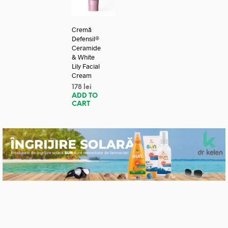
Cremă
Defensil®
Ceramide
& White
Lily Facial
Cream
178
lei
ADD TO
CART