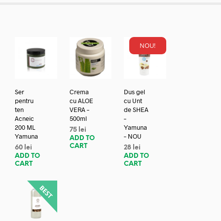
NOU!
Ser
Crema
Dus gel
pentru
cu ALOE
cu Unt
ten
VERA –
de SHEA
Acneic
500ml
–
200 ML
Yamuna
75
lei
Yamuna
– NOU
ADD TO
CART
60
lei
28
lei
ADD TO
ADD TO
CART
CART