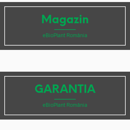
Magazin
eBioPlant România
GARANTIA
eBioPlant România