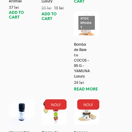
Aromax
Luxury
CART
37
lei
23
lei
13
lei
ADD TO
ADD TO
CART
CART
STOC
EPUIZA
T
Bomba
de Baie
cu
COCOS –
95 G –
YAMUNA
Luxury
24
lei
READ MORE
NOU!
NOU!