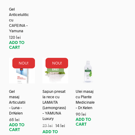
Gel
Anticelulitic
cu
CAFEINA –
Yamuna
120
lei
ADD TO
CART
NOU!
NOU!
REDUC
ERE!
Gel
Sapun presat
Ulei masaj
masaj
la rece cu
cu Plante
Articulatii
LAMAITA
Medicinale
– Luna –
(Lemongrass)
– Dr.Kelen
DrKelen
– YAMUNA
90
lei
Luxury
ADD TO
65
lei
CART
ADD TO
23
lei
14
lei
CART
ADD TO