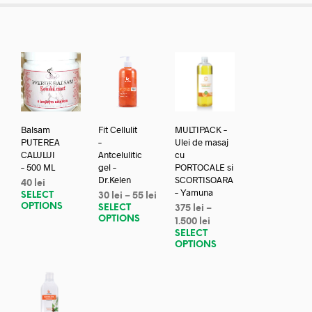
Balsam
Fit Cellulit
MULTIPACK –
PUTEREA
–
Ulei de masaj
CALULUI
Antcelulitic
cu
– 500 ML
gel –
PORTOCALE si
Dr.Kelen
SCORTISOARA
40
lei
– Yamuna
SELECT
30
lei
–
55
lei
OPTIONS
SELECT
375
lei
–
OPTIONS
1.500
lei
SELECT
OPTIONS