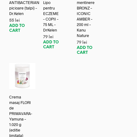
ANTIBACTERIAN
Lipo
mentinere
picioare (talpi) –
pentru
BRONZ –
Dr.Kelen
ECZEME
ICONIC
– COPII –
AMBER –
55
lei
75 ML –
200 ml –
ADD TO
DrKelen
Kanu
CART
Nature
79
lei
ADD TO
79
lei
CART
ADD TO
CART
Crema
masaj FLORI
de
PRIMAVARA-
Yamuna –
1.020 g
(editie
limitata)