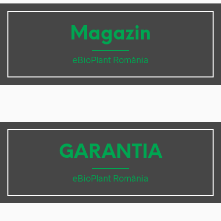
Magazin
eBioPlant România
GARANTIA
eBioPlant România