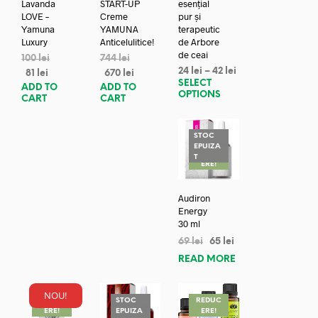
Lavanda
START-UP
esențial
LOVE –
Creme
pur și
Yamuna
YAMUNA
terapeutic
Luxury
Anticelulitice!
de Arbore
de ceai
100
lei
744
lei
24
lei
–
42
lei
81
lei
670
lei
SELECT
ADD TO
ADD TO
OPTIONS
CART
CART
STOC
EPUIZA
REDUC
T
ERE!
Audiron
Energy
30 ml
69
lei
65
lei
READ MORE
NOU!
REDUC
STOC
REDUC
ERE!
EPUIZA
ERE!