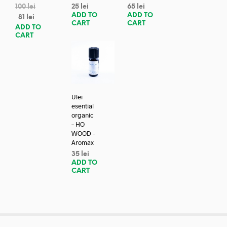
100
lei
25
lei
65
lei
ADD TO
ADD TO
81
lei
CART
CART
ADD TO
CART
Ulei
esential
organic
– HO
WOOD –
Aromax
35
lei
ADD TO
CART