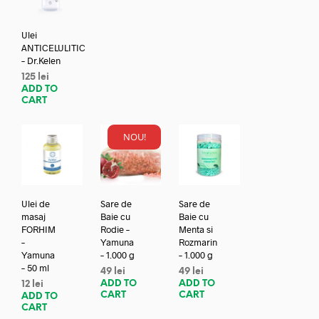
Ulei
ANTICELULITIC
– Dr.Kelen
125
lei
ADD TO
CART
NOU!
Ulei de
Sare de
Sare de
masaj
Baie cu
Baie cu
FORHIM
Rodie –
Menta si
–
Yamuna
Rozmarin
Yamuna
– 1.000 g
– 1.000 g
– 50 ml
49
lei
49
lei
ADD TO
ADD TO
12
lei
CART
CART
ADD TO
CART