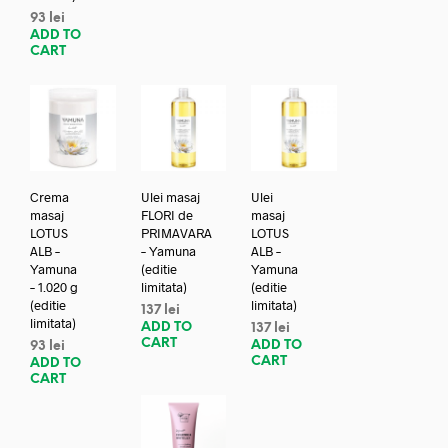
93
lei
ADD TO
CART
Crema
Ulei masaj
Ulei
masaj
FLORI de
masaj
LOTUS
PRIMAVARA
LOTUS
ALB –
– Yamuna
ALB –
Yamuna
(editie
Yamuna
– 1.020 g
limitata)
(editie
(editie
limitata)
137
lei
limitata)
ADD TO
137
lei
CART
ADD TO
93
lei
CART
ADD TO
CART