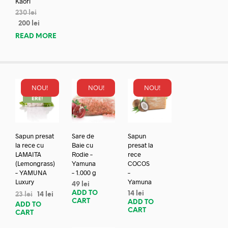
Kaori
230
lei
200
lei
READ MORE
NOU!
NOU!
NOU!
REDUC
ERE!
Sapun presat
Sare de
Sapun
la rece cu
Baie cu
presat la
LAMAITA
Rodie –
rece
(Lemongrass)
Yamuna
COCOS
– YAMUNA
– 1.000 g
–
Luxury
Yamuna
49
lei
ADD TO
14
lei
23
lei
14
lei
CART
ADD TO
ADD TO
CART
CART