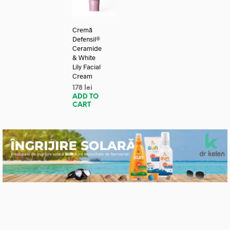
Cremă
Defensil®
Ceramide
& White
Lily Facial
Cream
178
lei
ADD TO
CART