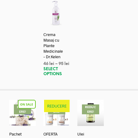
Crema
Masaj cu
Plante
Medicinale
– Dr.Kelen
46
lei
–
95
lei
SELECT
OPTIONS
REDUCERE
REDUC
REDUC
REDUC
ERE!
ERE!
ERE!
Pachet
OFERTA
Ulei