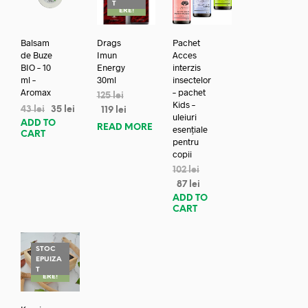
REDUC
T
ERE!
Balsam
Drags
Pachet
de Buze
Imun
Acces
BIO – 10
Energy
interzis
ml –
30ml
insectelor
Aromax
– pachet
125
lei
Kids –
43
lei
35
lei
119
lei
uleiuri
ADD TO
READ MORE
esențiale
CART
pentru
copii
102
lei
87
lei
ADD TO
CART
STOC
EPUIZA
REDUC
T
ERE!