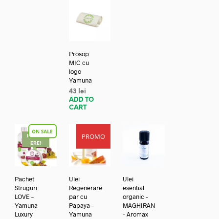
Prosop
MIC cu
logo
Yamuna
43
lei
ADD TO
CART
PROMO
REDUC
ERE!
Pachet
Ulei
Ulei
Struguri
Regenerare
esential
LOVE –
par cu
organic –
Yamuna
Papaya –
MAGHIRAN
Luxury
Yamuna
– Aromax