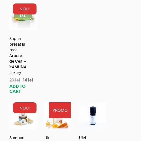
NOU!
REDUC
ERE!
Sapun
presat la
rece
Arbore
de Ceai –
YAMUNA
Luxury
23
lei
14
lei
ADD TO
CART
NOU!
PROMO
Sampon
Ulei
Ulei