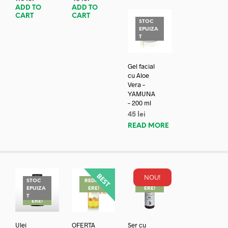
ADD TO
ADD TO
CART
CART
STOC
EPUIZA
T
Gel facial
cu Aloe
Vera –
YAMUNA
– 200 ml
45
lei
READ MORE
NOU!
STOC
REDUC
REDUC
EPUIZA
ERE!
ERE!
REDUC
T
ERE!
Ulei
OFERTA
Ser cu