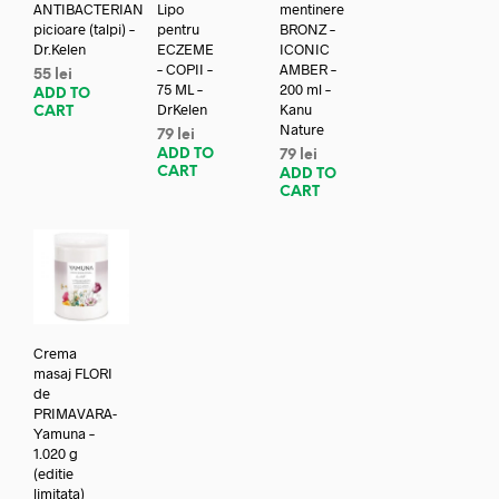
ANTIBACTERIAN
Lipo
mentinere
picioare (talpi) –
pentru
BRONZ –
Dr.Kelen
ECZEME
ICONIC
– COPII –
AMBER –
55
lei
75 ML –
200 ml –
ADD TO
DrKelen
Kanu
CART
Nature
79
lei
ADD TO
79
lei
CART
ADD TO
CART
Crema
masaj FLORI
de
PRIMAVARA-
Yamuna –
1.020 g
(editie
limitata)