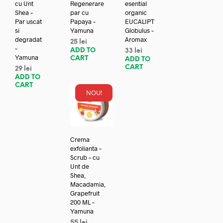
cu Unt
Regenerare
esential
Shea –
par cu
organic
Par uscat
Papaya –
EUCALIPT
si
Yamuna
Globulus –
degradat
Aromax
25
lei
–
ADD TO
33
lei
Yamuna
CART
ADD TO
CART
29
lei
ADD TO
CART
NOU!
Crema
exfolianta –
Scrub – cu
Unt de
Shea,
Macadamia,
Grapefruit
200 ML –
Yamuna
55
lei