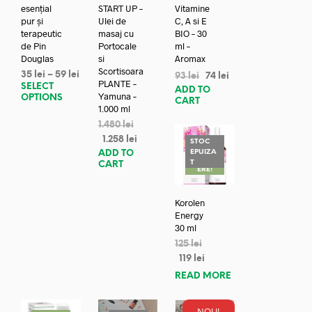
esențial
START UP –
Vitamine
pur și
Ulei de
C, A si E
terapeutic
masaj cu
BIO – 30
de Pin
Portocale
ml –
Douglas
si
Aromax
Scortisoara
35
lei
–
59
lei
93
lei
74
lei
PLANTE –
SELECT
ADD TO
Yamuna –
OPTIONS
CART
1.000 ml
1.480
lei
1.258
lei
STOC
EPUIZA
ADD TO
REDUC
T
CART
ERE!
Korolen
Energy
30 ml
125
lei
119
lei
READ MORE
NOU!