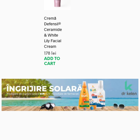
Cremă
Defensil®
Ceramide
& White
Lily Facial
Cream
178
lei
ADD TO
CART