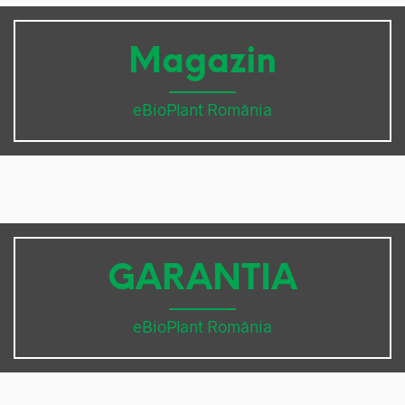
Magazin
eBioPlant România
GARANTIA
eBioPlant România