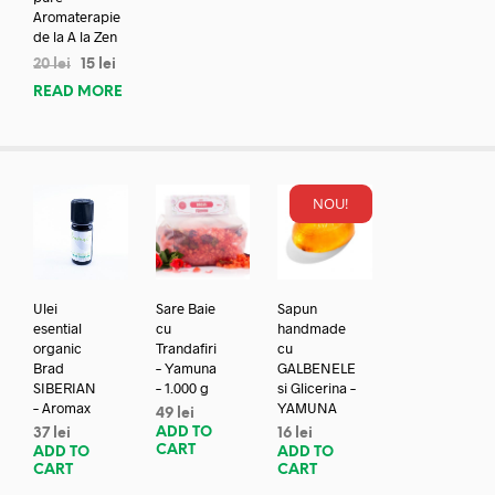
Aromaterapie
de la A la Zen
20
lei
15
lei
READ MORE
NOU!
Ulei
Sare Baie
Sapun
esential
cu
handmade
organic
Trandafiri
cu
Brad
– Yamuna
GALBENELE
SIBERIAN
– 1.000 g
si Glicerina –
– Aromax
YAMUNA
49
lei
ADD TO
37
lei
16
lei
CART
ADD TO
ADD TO
CART
CART