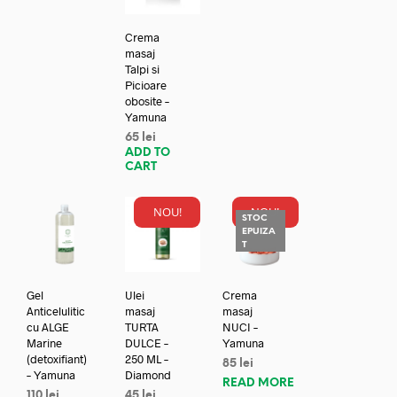
Crema
masaj
Talpi si
Picioare
obosite –
Yamuna
65
lei
ADD TO
CART
NOU!
NOU!
STOC
EPUIZA
T
Gel
Ulei
Crema
Anticelulitic
masaj
masaj
cu ALGE
TURTA
NUCI –
Marine
DULCE –
Yamuna
(detoxifiant)
250 ML –
85
lei
– Yamuna
Diamond
READ MORE
110
lei
45
lei