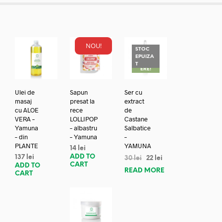
NOU!
STOC
EPUIZA
REDUC
T
ERE!
Ulei de
Sapun
Ser cu
masaj
presat la
extract
cu ALOE
rece
de
VERA –
LOLLIPOP
Castane
Yamuna
– albastru
Salbatice
– din
– Yamuna
–
PLANTE
YAMUNA
14
lei
ADD TO
137
lei
30
lei
22
lei
CART
ADD TO
READ MORE
CART