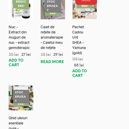
REDUC
STOC
REDUC
ERE!
EPUIZA
ERE!
REDUC
T
ERE!
Nuc –
Caiet de
Pachet
Extract din
rețete de
Cadou
muguri de
aromaterapie
Unt
nuc – extract
– Caietul meu
SHEA –
gemoterapic
de rețete
Yamuna
(gold)
30
lei
27
lei
35
lei
29
lei
115
lei
ADD TO
READ MORE
CART
88
lei
ADD TO
CART
STOC
EPUIZA
REDUC
T
ERE!
Ghid uleiuri
esentiale
pure –