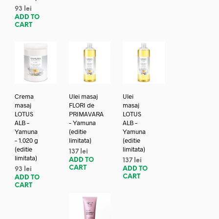
93
lei
ADD TO
CART
Crema
Ulei masaj
Ulei
masaj
FLORI de
masaj
LOTUS
PRIMAVARA
LOTUS
ALB –
– Yamuna
ALB –
Yamuna
(editie
Yamuna
– 1.020 g
limitata)
(editie
(editie
limitata)
137
lei
limitata)
ADD TO
137
lei
CART
ADD TO
93
lei
CART
ADD TO
CART