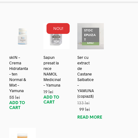
NOU!
STOC
EPUIZA
REDUC
T
ERE!
skIN –
Sapun
Ser cu
Crema
presat la
extract
Hidratanta
rece
de
– ten
NAMOL
Castane
Normal &
Medicinal
Salbatice
Mixt –
– Yamuna
–
Yamuna
YAMUNA
19
lei
(copiază)
ADD TO
55
lei
CART
ADD TO
133
lei
CART
99
lei
READ MORE