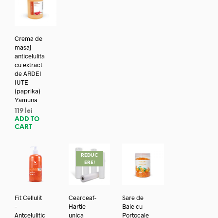
Crema de
masaj
anticelulita
cu extract
de ARDEI
IUTE
(paprika)
Yamuna
119
lei
ADD TO
CART
REDUC
ERE!
Fit Cellulit
Cearceaf-
Sare de
–
Hartie
Baie cu
Antcelulitic
unica
Portocale