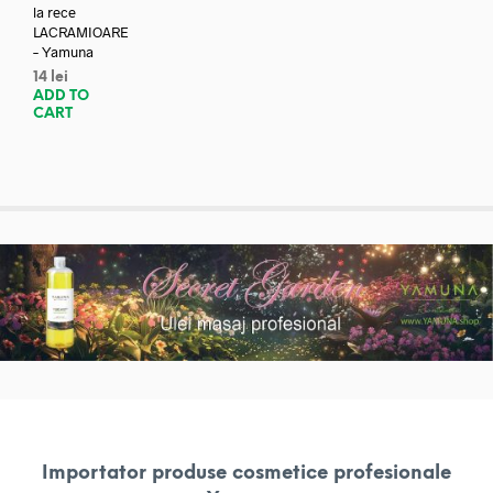
la rece
LACRAMIOARE
– Yamuna
14
lei
ADD TO
CART
Importator produse cosmetice profesionale