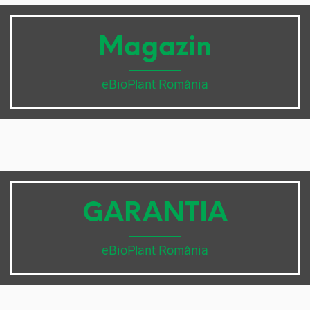
Magazin
eBioPlant România
GARANTIA
eBioPlant România