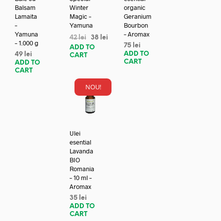
Balsam
Winter
organic
Lamaita
Magic –
Geranium
–
Yamuna
Bourbon
Yamuna
– Aromax
42
lei
38
lei
– 1.000 g
75
lei
ADD TO
ADD TO
49
lei
CART
CART
ADD TO
CART
NOU!
Ulei
esential
Lavanda
BIO
Romania
– 10 ml –
Aromax
35
lei
ADD TO
CART