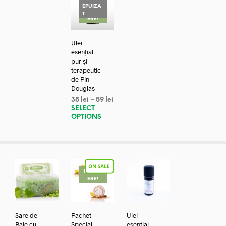
EPUIZA
REDUC
T
ERE!
Ulei
esențial
pur și
terapeutic
de Pin
Douglas
35
lei
–
59
lei
SELECT
OPTIONS
REDUC
ERE!
Sare de
Pachet
Ulei
Baie cu
Special –
esential