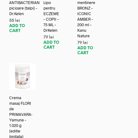
ANTIBACTERIAN
Lipo
mentinere
picioare (talpi) –
pentru
BRONZ –
Dr.Kelen
ECZEME
ICONIC
– COPII –
AMBER –
55
lei
75 ML –
200 ml –
ADD TO
DrKelen
Kanu
CART
Nature
79
lei
ADD TO
79
lei
CART
ADD TO
CART
Crema
masaj FLORI
de
PRIMAVARA-
Yamuna –
1.020 g
(editie
limitata)