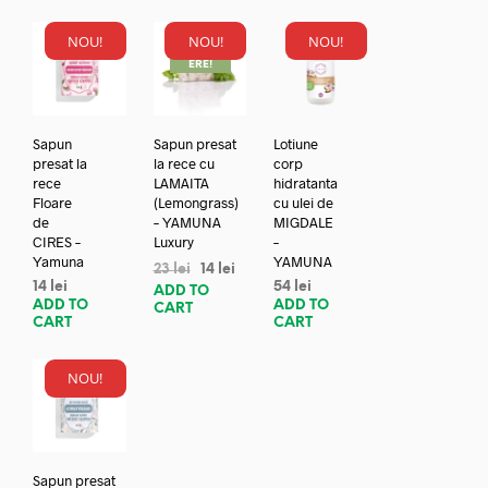
NOU!
NOU!
NOU!
REDUC
ERE!
Sapun
Sapun presat
Lotiune
presat la
la rece cu
corp
rece
LAMAITA
hidratanta
Floare
(Lemongrass)
cu ulei de
de
– YAMUNA
MIGDALE
CIRES –
Luxury
–
Yamuna
YAMUNA
23
lei
14
lei
14
lei
54
lei
ADD TO
ADD TO
ADD TO
CART
CART
CART
NOU!
Sapun presat