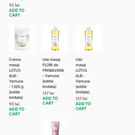
93
lei
ADD TO
CART
Crema
Ulei masaj
Ulei
masaj
FLORI de
masaj
LOTUS
PRIMAVARA
LOTUS
ALB –
– Yamuna
ALB –
Yamuna
(editie
Yamuna
– 1.020 g
limitata)
(editie
(editie
limitata)
137
lei
limitata)
ADD TO
137
lei
CART
ADD TO
93
lei
CART
ADD TO
CART