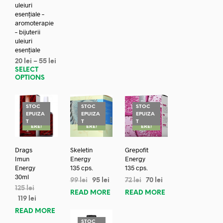
uleiuri
esențiale –
aromoterapie
– bijuterii
uleiuri
esențiale
20
lei
–
55
lei
SELECT
OPTIONS
STOC
STOC
STOC
EPUIZA
EPUIZA
EPUIZA
REDUC
REDUC
REDUC
T
T
T
ERE!
ERE!
ERE!
Drags
Skeletin
Grepofit
Imun
Energy
Energy
Energy
135 cps.
135 cps.
30ml
99
lei
95
lei
72
lei
70
lei
125
lei
READ MORE
READ MORE
119
lei
READ MORE
STOC