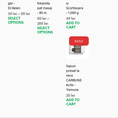
gel –
folosinta
si
Dr.Kelen
pat masaj
Scortisoara
– 80 m
– 1.000 g
30
lei
–
55
lei
SELECT
50
lei
–
49
lei
OPTIONS
ADD TO
285
lei
CART
SELECT
OPTIONS
NOU!
Sapun
presat la
rece
CARBUNE
Activ –
Yamuna
20
lei
ADD TO
CART