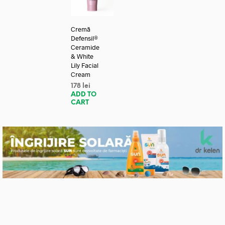
Cremă
Defensil®
Ceramide
& White
Lily Facial
Cream
178
lei
ADD TO
CART