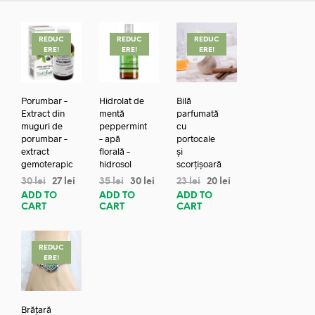
REDUC
REDUC
REDUC
ERE!
ERE!
ERE!
Porumbar –
Hidrolat de
Bilă
Extract din
mentă
parfumată
muguri de
peppermint
cu
porumbar –
– apă
portocale
extract
florală –
și
gemoterapic
hidrosol
scorțișoară
30
lei
27
lei
35
lei
30
lei
23
lei
20
lei
ADD TO
ADD TO
ADD TO
CART
CART
CART
REDUC
ERE!
Brățară