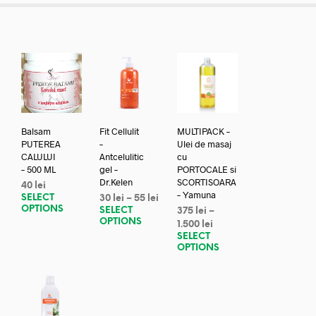
Balsam
Fit Cellulit
MULTIPACK –
PUTEREA
–
Ulei de masaj
CALULUI
Antcelulitic
cu
– 500 ML
gel –
PORTOCALE si
Dr.Kelen
SCORTISOARA
40
lei
– Yamuna
SELECT
30
lei
–
55
lei
OPTIONS
SELECT
375
lei
–
OPTIONS
1.500
lei
SELECT
OPTIONS