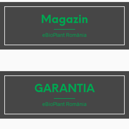
Magazin
eBioPlant România
GARANTIA
eBioPlant România