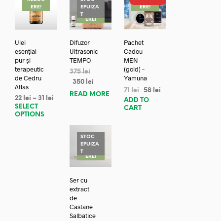
ERE!
EPUIZA
ERE!
REDUC
T
ERE!
Ulei
Difuzor
Pachet
esențial
Ultrasonic
Cadou
pur și
TEMPO
MEN
terapeutic
(gold) –
375
lei
de Cedru
Yamuna
350
lei
Atlas
71
lei
58
lei
READ MORE
22
lei
–
31
lei
ADD TO
SELECT
CART
OPTIONS
STOC
EPUIZA
REDUC
T
ERE!
Ser cu
extract
de
Castane
Salbatice