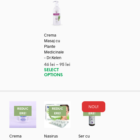
Crema
Masaj cu
Plante
Medicinale
– Dr.Kelen
46
lei
–
95
lei
SELECT
OPTIONS
NOU!
REDUC
REDUC
REDUC
ERE!
ERE!
ERE!
Crema
Nasirus
Ser cu