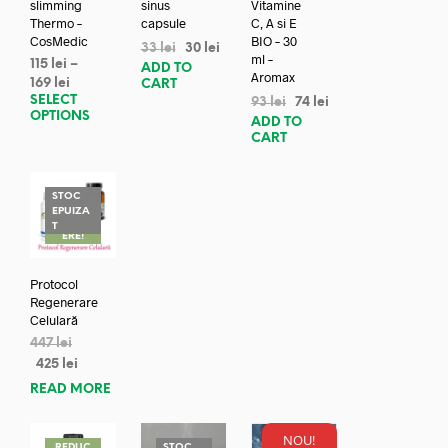
slimming
sinus
Vitamine
Thermo –
capsule
C, A si E
CosMedic
BIO – 30
33
lei
30
lei
ml –
115
lei
–
ADD TO
Aromax
169
lei
CART
SELECT
93
lei
74
lei
OPTIONS
ADD TO
CART
STOC
EPUIZA
REDUC
T
ERE!
Protocol
Regenerare
Celulară
447
lei
425
lei
READ MORE
NOU!
REDUC
STOC
REDUC