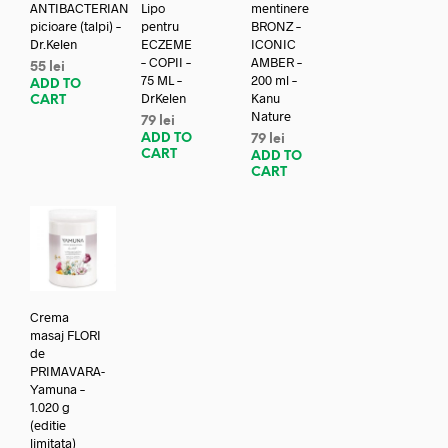
ANTIBACTERIAN
Lipo
mentinere
picioare (talpi) –
pentru
BRONZ –
Dr.Kelen
ECZEME
ICONIC
– COPII –
AMBER –
55
lei
75 ML –
200 ml –
ADD TO
DrKelen
Kanu
CART
Nature
79
lei
ADD TO
79
lei
CART
ADD TO
CART
Crema
masaj FLORI
de
PRIMAVARA-
Yamuna –
1.020 g
(editie
limitata)