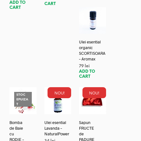
ADD TO
CART
CART
Ulei esential
organic
SCORTISOARA
– Aromax
79
lei
ADD TO
CART
NOU!
NOU!
STOC
EPUIZA
T
Bomba
Ulei esential
Sapun
de Baie
Lavanda –
FRUCTE
cu
NaturalPower
de
RODIE –
PADURE