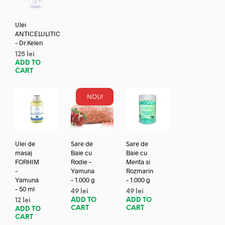
Ulei
ANTICELULITIC
– Dr.Kelen
125
lei
ADD TO
CART
NOU!
Ulei de
Sare de
Sare de
masaj
Baie cu
Baie cu
FORHIM
Rodie –
Menta si
–
Yamuna
Rozmarin
Yamuna
– 1.000 g
– 1.000 g
– 50 ml
49
lei
49
lei
ADD TO
ADD TO
12
lei
CART
CART
ADD TO
CART