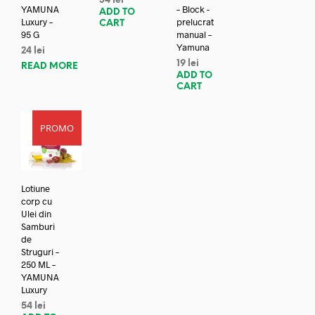
34
lei
YAMUNA
– Block -
ADD TO
Luxury –
prelucrat
CART
95 G
manual –
Yamuna
24
lei
19
lei
READ MORE
ADD TO
CART
PROMO
Lotiune
corp cu
Ulei din
Samburi
de
Struguri –
250 ML –
YAMUNA
Luxury
54
lei