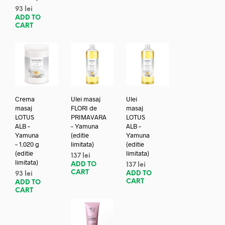
93
lei
ADD TO
CART
Crema
Ulei masaj
Ulei
masaj
FLORI de
masaj
LOTUS
PRIMAVARA
LOTUS
ALB –
– Yamuna
ALB –
Yamuna
(editie
Yamuna
– 1.020 g
limitata)
(editie
(editie
limitata)
137
lei
limitata)
ADD TO
137
lei
CART
ADD TO
93
lei
CART
ADD TO
CART