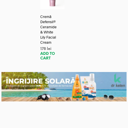
Cremă
Defensil®
Ceramide
& White
Lily Facial
Cream
178
lei
ADD TO
CART