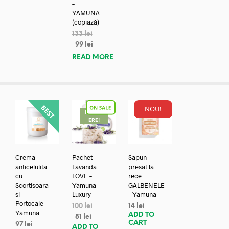
–
YAMUNA
(copiază)
133
lei
99
lei
READ MORE
NOU!
REDUC
ERE!
Crema
Pachet
Sapun
anticelulita
Lavanda
presat la
cu
LOVE –
rece
Scortisoara
Yamuna
GALBENELE
si
Luxury
– Yamuna
Portocale –
100
lei
14
lei
Yamuna
ADD TO
81
lei
CART
97
lei
ADD TO