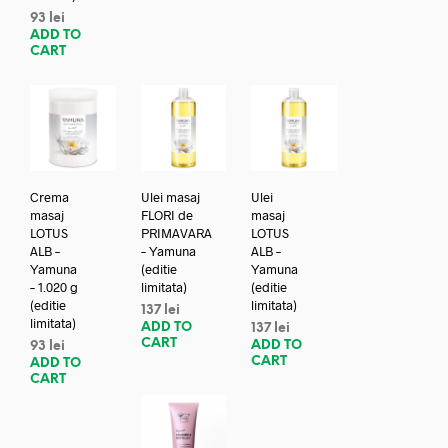
93
lei
ADD TO
CART
Crema
Ulei masaj
Ulei
masaj
FLORI de
masaj
LOTUS
PRIMAVARA
LOTUS
ALB –
– Yamuna
ALB –
Yamuna
(editie
Yamuna
– 1.020 g
limitata)
(editie
(editie
limitata)
137
lei
limitata)
ADD TO
137
lei
CART
ADD TO
93
lei
CART
ADD TO
CART