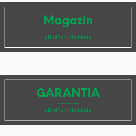
Magazin
eBioPlant România
GARANTIA
eBioPlant România