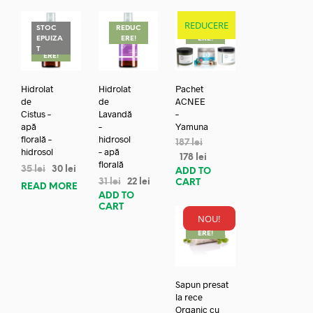
REDUCERE
STOC
REDUC
REDUC
EPUIZA
ERE!
ERE!
REDUC
T
ERE!
Hidrolat
Hidrolat
Pachet
de
de
ACNEE
Cistus –
Lavandă
–
apă
–
Yamuna
florală –
hidrosol
187
lei
hidrosol
– apă
178
lei
florală
35
lei
30
lei
ADD TO
31
lei
22
lei
CART
READ MORE
ADD TO
CART
NOU!
REDUC
ERE!
Sapun presat
la rece
Organic cu