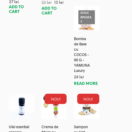
37
lei
23
lei
13
lei
ADD TO
ADD TO
CART
CART
STOC
EPUIZA
T
Bomba
de Baie
cu
COCOS –
95 G –
YAMUNA
Luxury
24
lei
READ MORE
NOU!
NOU!
Ulei esential
Crema de
Sampon
organic
Maini cu
cu Unt