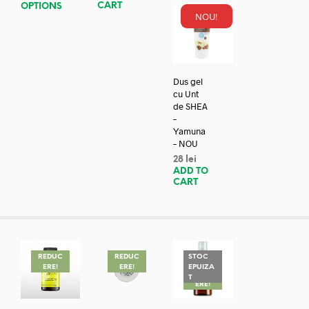
CART
OPTIONS
NOU!
Dus gel
cu Unt
de SHEA
–
Yamuna
– NOU
28
lei
ADD TO
CART
REDUC
REDUC
STOC
ERE!
ERE!
EPUIZA
REDUC
T
ERE!