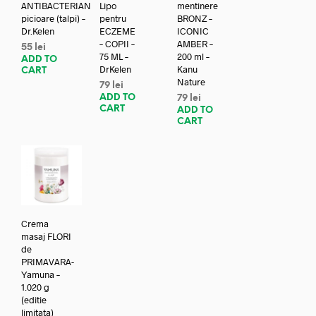
ANTIBACTERIAN
Lipo
mentinere
picioare (talpi) –
pentru
BRONZ –
Dr.Kelen
ECZEME
ICONIC
– COPII –
AMBER –
55
lei
75 ML –
200 ml –
ADD TO
DrKelen
Kanu
CART
Nature
79
lei
ADD TO
79
lei
CART
ADD TO
CART
Crema
masaj FLORI
de
PRIMAVARA-
Yamuna –
1.020 g
(editie
limitata)