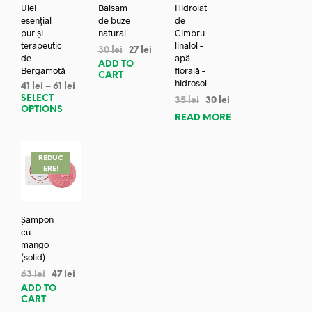
Ulei
Balsam
Hidrolat
esențial
de buze
de
pur și
natural
Cimbru
terapeutic
linalol –
30
lei
27
lei
de
apă
ADD TO
Bergamotă
florală –
CART
hidrosol
41
lei
–
61
lei
SELECT
35
lei
30
lei
OPTIONS
READ MORE
REDUC
ERE!
Șampon
cu
mango
(solid)
63
lei
47
lei
ADD TO
CART