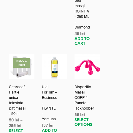
Ulei
masaj
ROINITA
– 250 ML
–
Diamond
45
lei
ADD TO
CART
REDUC
ERE!
Cearceaf-
Ulei
Dispozitiv
Hartie
ForHim –
Masaj
unica
Business
CORP 4
folosinta
–
Puncte –
pat masaj
PLANTE
jacknobber
– 80 m
–
35
lei
Yamuna
SELECT
50
lei
–
OPTIONS
137
lei
285
lei
ADD TO
SELECT