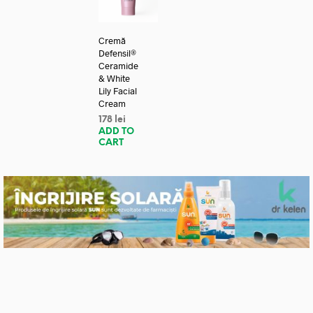
Cremă
Defensil®
Ceramide
& White
Lily Facial
Cream
178
lei
ADD TO
CART