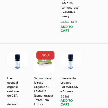
LAMAITA
(Lemongrass)
– YAMUNA
Luxury
23
lei
13
lei
ADD TO
CART
NOU!
REDUC
ERE!
Ulei
Sapun presat
Ulei esential
esential
la rece
organic –
organic
Organic cu
PALMAROSA
– Arbore
LAMAITA
– Aromax
de CEAI
(Lemongrass)
35
lei
–
– YAMUNA
ADD TO
Aromax
Luxury
CART