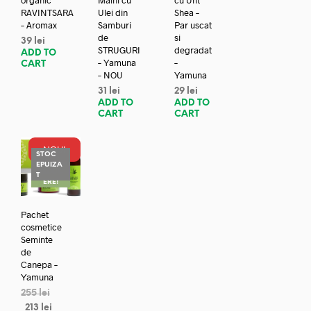
RAVINTSARA
Ulei din
Shea –
– Aromax
Samburi
Par uscat
de
si
39
lei
STRUGURI
degradat
ADD TO
– Yamuna
–
CART
– NOU
Yamuna
31
lei
29
lei
ADD TO
ADD TO
CART
CART
NOU!
STOC
EPUIZA
REDUC
T
ERE!
Pachet
cosmetice
Seminte
de
Canepa –
Yamuna
255
lei
213
lei