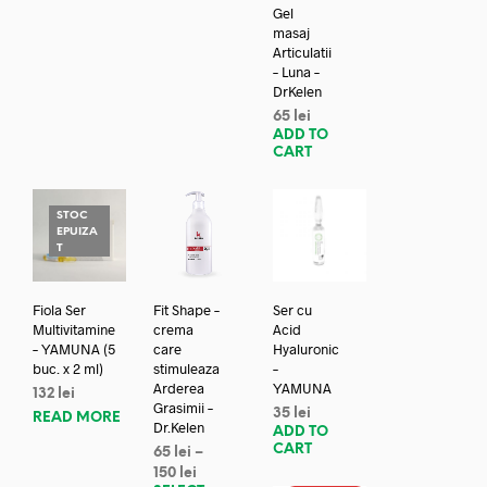
Gel
masaj
Articulatii
– Luna –
DrKelen
65
lei
ADD TO
CART
STOC
EPUIZA
T
Fiola Ser
Fit Shape –
Ser cu
Multivitamine
crema
Acid
– YAMUNA (5
care
Hyaluronic
buc. x 2 ml)
stimuleaza
–
Arderea
YAMUNA
132
lei
Grasimii –
35
lei
READ MORE
Dr.Kelen
ADD TO
CART
65
lei
–
150
lei