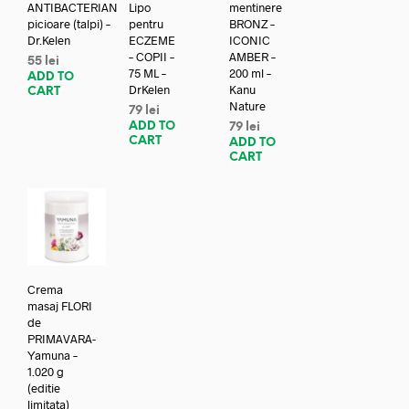
ANTIBACTERIAN
Lipo
mentinere
picioare (talpi) –
pentru
BRONZ –
Dr.Kelen
ECZEME
ICONIC
– COPII –
AMBER –
55
lei
75 ML –
200 ml –
ADD TO
DrKelen
Kanu
CART
Nature
79
lei
ADD TO
79
lei
CART
ADD TO
CART
Crema
masaj FLORI
de
PRIMAVARA-
Yamuna –
1.020 g
(editie
limitata)