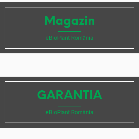
Magazin
eBioPlant România
GARANTIA
eBioPlant România