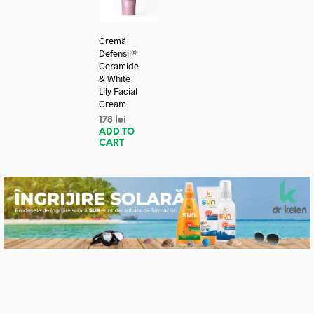
Cremă
Defensil®
Ceramide
& White
Lily Facial
Cream
178
lei
ADD TO
CART