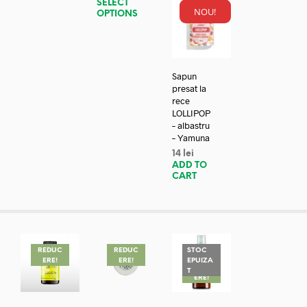
SELECT
NOU!
OPTIONS
Sapun
presat la
rece
LOLLIPOP
– albastru
– Yamuna
14
lei
ADD TO
CART
REDUC
REDUC
STOC
ERE!
ERE!
EPUIZA
REDUC
T
ERE!