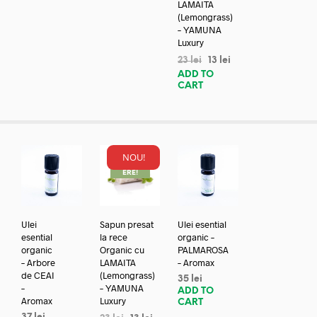
LAMAITA
(Lemongrass)
– YAMUNA
Luxury
23
lei
13
lei
ADD TO
CART
NOU!
REDUC
ERE!
Ulei
Sapun presat
Ulei esential
esential
la rece
organic –
organic
Organic cu
PALMAROSA
– Arbore
LAMAITA
– Aromax
de CEAI
(Lemongrass)
35
lei
–
– YAMUNA
ADD TO
Aromax
Luxury
CART