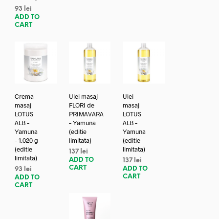
93
lei
ADD TO
CART
Crema
Ulei masaj
Ulei
masaj
FLORI de
masaj
LOTUS
PRIMAVARA
LOTUS
ALB –
– Yamuna
ALB –
Yamuna
(editie
Yamuna
– 1.020 g
limitata)
(editie
(editie
limitata)
137
lei
limitata)
ADD TO
137
lei
CART
ADD TO
93
lei
CART
ADD TO
CART