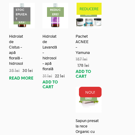
REDUCERE
STOC
REDUC
REDUC
EPUIZA
ERE!
ERE!
REDUC
T
ERE!
Hidrolat
Hidrolat
Pachet
de
de
ACNEE
Cistus –
Lavandă
–
apă
–
Yamuna
florală –
hidrosol
187
lei
hidrosol
– apă
178
lei
florală
35
lei
30
lei
ADD TO
31
lei
22
lei
CART
READ MORE
ADD TO
CART
NOU!
REDUC
ERE!
Sapun presat
la rece
Organic cu