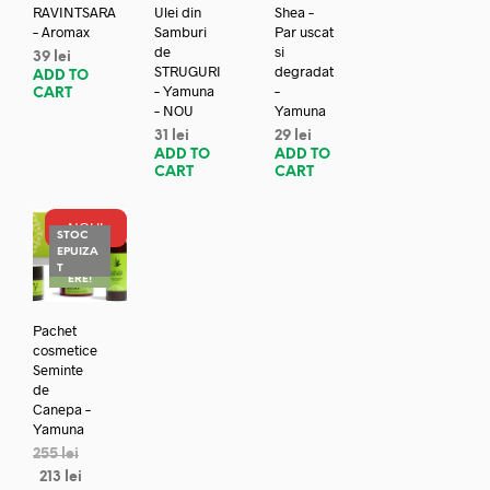
RAVINTSARA
Ulei din
Shea –
– Aromax
Samburi
Par uscat
de
si
39
lei
STRUGURI
degradat
ADD TO
– Yamuna
–
CART
– NOU
Yamuna
31
lei
29
lei
ADD TO
ADD TO
CART
CART
NOU!
STOC
EPUIZA
REDUC
T
ERE!
Pachet
cosmetice
Seminte
de
Canepa –
Yamuna
255
lei
213
lei