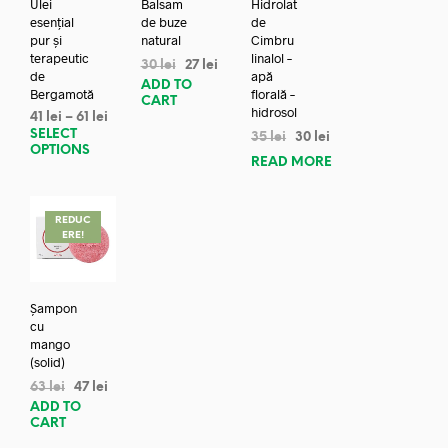
Ulei
Balsam
Hidrolat
esențial
de buze
de
pur și
natural
Cimbru
terapeutic
linalol –
30
lei
27
lei
de
apă
ADD TO
Bergamotă
florală –
CART
hidrosol
41
lei
–
61
lei
SELECT
35
lei
30
lei
OPTIONS
READ MORE
REDUC
ERE!
Șampon
cu
mango
(solid)
63
lei
47
lei
ADD TO
CART