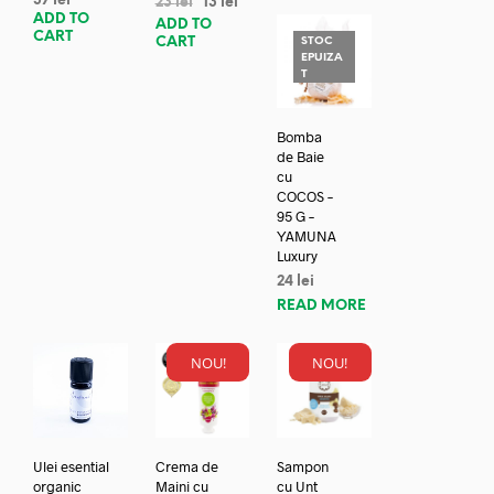
37
lei
23
lei
13
lei
ADD TO
ADD TO
CART
CART
STOC
EPUIZA
T
Bomba
de Baie
cu
COCOS –
95 G –
YAMUNA
Luxury
24
lei
READ MORE
NOU!
NOU!
Ulei esential
Crema de
Sampon
organic
Maini cu
cu Unt