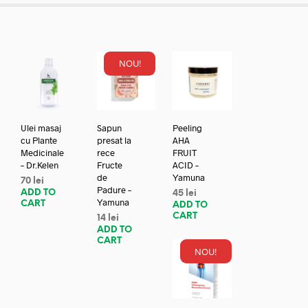
NOU!
Ulei masaj
Sapun
Peeling
cu Plante
presat la
AHA
Medicinale
rece
FRUIT
– Dr.Kelen
Fructe
ACID –
de
Yamuna
70
lei
Padure –
ADD TO
45
lei
Yamuna
CART
ADD TO
CART
14
lei
ADD TO
CART
NOU!