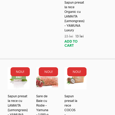
Sapun presat
la rece
Organic cu
LAMAITA
(Lemongrass)
– YAMUNA
Luxury
23
lei
13
lei
ADD TO
CART
NOU!
NOU!
NOU!
REDUC
ERE!
Sapun presat
Sare de
Sapun
la rece cu
Baie cu
presat la
LAMAITA
Rodie –
rece
(Lemongrass)
Yamuna
COCOS
– YAMUNA
– 1.000 g
–