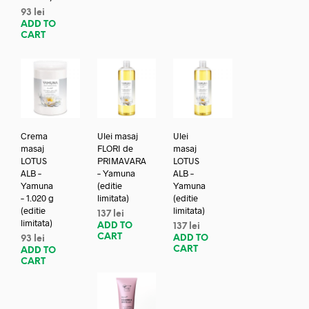
93
lei
ADD TO
CART
Crema
Ulei masaj
Ulei
masaj
FLORI de
masaj
LOTUS
PRIMAVARA
LOTUS
ALB –
– Yamuna
ALB –
Yamuna
(editie
Yamuna
– 1.020 g
limitata)
(editie
(editie
limitata)
137
lei
limitata)
ADD TO
137
lei
CART
ADD TO
93
lei
CART
ADD TO
CART