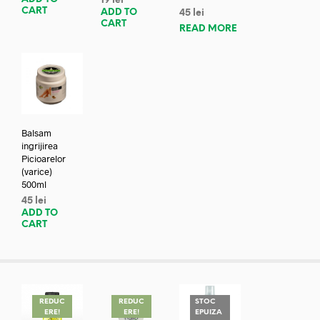
19
lei
CART
ADD TO
45
lei
CART
READ MORE
Balsam
ingrijirea
Picioarelor
(varice)
500ml
45
lei
ADD TO
CART
REDUC
REDUC
STOC
ERE!
ERE!
EPUIZA
REDUC