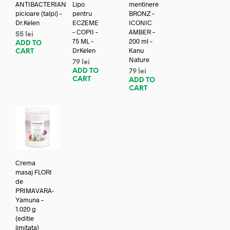
ANTIBACTERIAN
Lipo
mentinere
picioare (talpi) –
pentru
BRONZ –
Dr.Kelen
ECZEME
ICONIC
– COPII –
AMBER –
55
lei
75 ML –
200 ml –
ADD TO
DrKelen
Kanu
CART
Nature
79
lei
ADD TO
79
lei
CART
ADD TO
CART
Crema
masaj FLORI
de
PRIMAVARA-
Yamuna –
1.020 g
(editie
limitata)