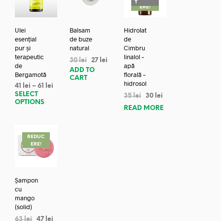
T
ERE!
Ulei
Balsam
Hidrolat
esențial
de buze
de
pur și
natural
Cimbru
terapeutic
linalol –
30
lei
27
lei
de
apă
ADD TO
Bergamotă
florală –
CART
hidrosol
41
lei
–
61
lei
SELECT
35
lei
30
lei
OPTIONS
READ MORE
REDUC
ERE!
Șampon
cu
mango
(solid)
63
lei
47
lei