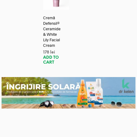
Cremă
Defensil®
Ceramide
& White
Lily Facial
Cream
178
lei
ADD TO
CART