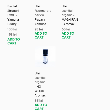
Pachet
Ulei
Ulei
Struguri
Regenerare
esential
LOVE –
par cu
organic –
Yamuna
Papaya –
MAGHIRAN
Luxury
Yamuna
– Aromax
100
lei
25
lei
65
lei
ADD TO
ADD TO
81
lei
CART
CART
ADD TO
CART
Ulei
esential
organic
– HO
WOOD –
Aromax
35
lei
ADD TO
CART