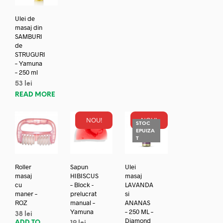
Ulei de
masaj din
SAMBURI
de
STRUGURI
– Yamuna
– 250 ml
53
lei
READ MORE
NOU!
NOU!
STOC
EPUIZA
T
Roller
Sapun
Ulei
masaj
HIBISCUS
masaj
cu
– Block -
LAVANDA
maner –
prelucrat
si
ROZ
manual –
ANANAS
Yamuna
– 250 ML –
38
lei
Diamond
ADD TO