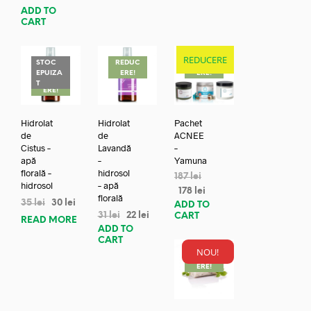
ADD TO
CART
REDUCERE
STOC
REDUC
REDUC
EPUIZA
ERE!
ERE!
REDUC
T
ERE!
Hidrolat
Hidrolat
Pachet
de
de
ACNEE
Cistus –
Lavandă
–
apă
–
Yamuna
florală –
hidrosol
187
lei
hidrosol
– apă
178
lei
florală
35
lei
30
lei
ADD TO
31
lei
22
lei
CART
READ MORE
ADD TO
CART
NOU!
REDUC
ERE!