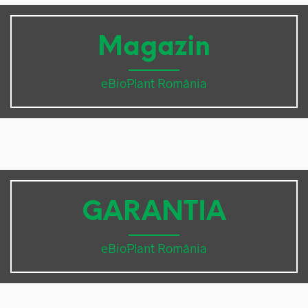
Magazin
eBioPlant România
GARANTIA
eBioPlant România