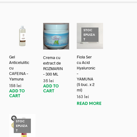
STOC
EPUIZA
T
Gel
Fiola Ser
Crema cu
Anticelulitic
cu Acid
extract de
cu
Hyaluronic
ROZMARIN
CAFEINA –
–
– 300 ML
Yamuna
YAMUNA
35
lei
(5 buc. x 2
158
lei
ADD TO
ml)
ADD TO
CART
CART
163
lei
READ MORE
STOC
EPUIZA
T