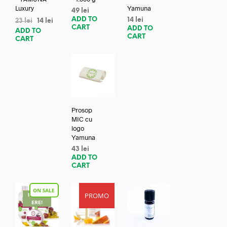
Luxury
Yamuna
49
lei
ADD TO
14
lei
23
lei
14
lei
CART
ADD TO
ADD TO
CART
CART
Prosop
MIC cu
logo
Yamuna
43
lei
ADD TO
CART
PROMO
REDUC
ERE!