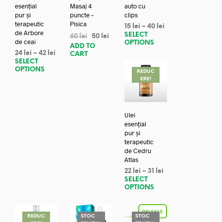
esențial
Masaj 4
auto cu
pur și
puncte –
clips
terapeutic
Pisica
15
lei
–
40
lei
de Arbore
SELECT
60
lei
50
lei
de ceai
OPTIONS
ADD TO
24
lei
–
42
lei
CART
SELECT
OPTIONS
REDUC
ERE!
Ulei
esențial
pur și
terapeutic
de Cedru
Atlas
22
lei
–
31
lei
SELECT
OPTIONS
REDUC
STOC
STOC