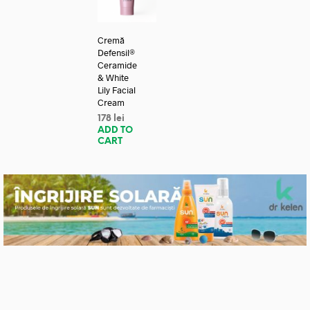
Cremă
Defensil®
Ceramide
& White
Lily Facial
Cream
178
lei
ADD TO
CART