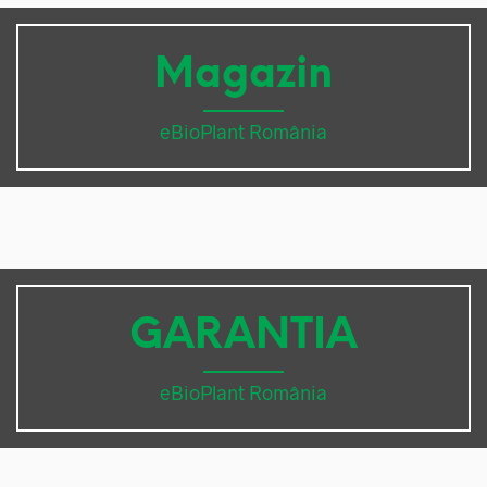
Magazin
eBioPlant România
GARANTIA
eBioPlant România