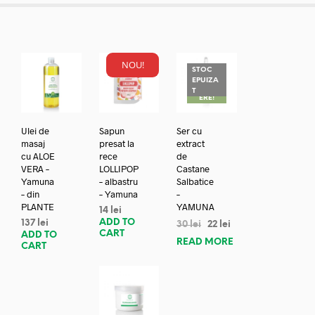
NOU!
STOC
EPUIZA
REDUC
T
ERE!
Ulei de
Sapun
Ser cu
masaj
presat la
extract
cu ALOE
rece
de
VERA –
LOLLIPOP
Castane
Yamuna
– albastru
Salbatice
– din
– Yamuna
–
PLANTE
YAMUNA
14
lei
ADD TO
137
lei
30
lei
22
lei
CART
ADD TO
READ MORE
CART