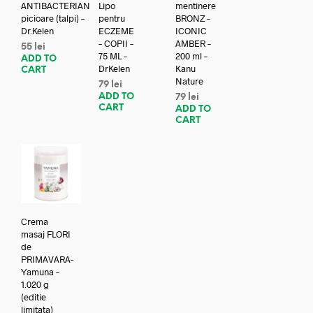
ANTIBACTERIAN
Lipo
mentinere
picioare (talpi) –
pentru
BRONZ –
Dr.Kelen
ECZEME
ICONIC
– COPII –
AMBER –
55
lei
75 ML –
200 ml –
ADD TO
DrKelen
Kanu
CART
Nature
79
lei
ADD TO
79
lei
CART
ADD TO
CART
Crema
masaj FLORI
de
PRIMAVARA-
Yamuna –
1.020 g
(editie
limitata)