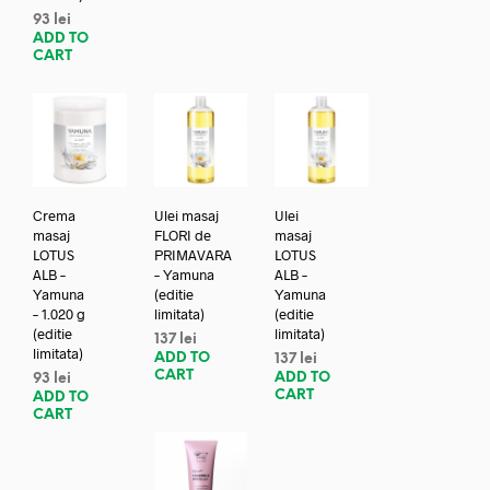
93
lei
ADD TO
CART
Crema
Ulei masaj
Ulei
masaj
FLORI de
masaj
LOTUS
PRIMAVARA
LOTUS
ALB –
– Yamuna
ALB –
Yamuna
(editie
Yamuna
– 1.020 g
limitata)
(editie
(editie
limitata)
137
lei
limitata)
ADD TO
137
lei
CART
ADD TO
93
lei
CART
ADD TO
CART