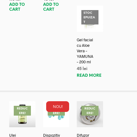
ADD TO
ADD TO
CART
CART
STOC
EPUIZA
T
Gel facial
cu Aloe
Vera –
YAMUNA
– 200 ml
45
lei
READ MORE
NOU!
REDUC
REDUC
REDUC
ERE!
ERE!
ERE!
Ulei
Dispozitiv
Difuzor