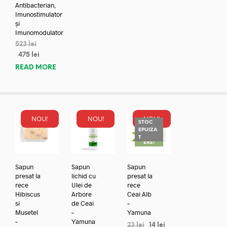
Antibacterian,
Imunostimulator
și
Imunomodulator
523
lei
475
lei
READ MORE
NOU!
NOU!
NOU!
STOC
EPUIZA
REDUC
T
ERE!
Sapun
Sapun
Sapun
presat la
lichid cu
presat la
rece
Ulei de
rece
Hibiscus
Arbore
Ceai Alb
si
de Ceai
–
Musetel
–
Yamuna
–
Yamuna
23
lei
14
lei