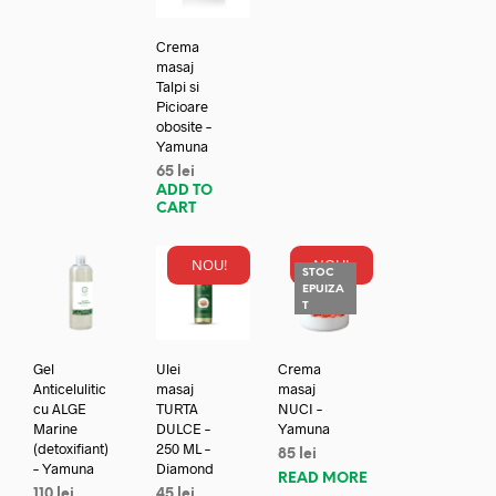
Crema
masaj
Talpi si
Picioare
obosite –
Yamuna
65
lei
ADD TO
CART
NOU!
NOU!
STOC
EPUIZA
T
Gel
Ulei
Crema
Anticelulitic
masaj
masaj
cu ALGE
TURTA
NUCI –
Marine
DULCE –
Yamuna
(detoxifiant)
250 ML –
85
lei
– Yamuna
Diamond
READ MORE
110
lei
45
lei