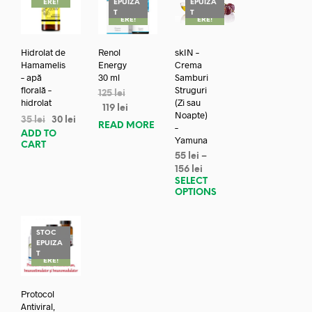
ERE!
EPUIZA
EPUIZA
REDUC
REDUC
T
T
ERE!
ERE!
Hidrolat de
Renol
skIN –
Hamamelis
Energy
Crema
– apă
30 ml
Samburi
florală –
Struguri
125
lei
hidrolat
(Zi sau
119
lei
Noapte)
35
lei
30
lei
READ MORE
–
ADD TO
Yamuna
CART
55
lei
–
156
lei
SELECT
OPTIONS
STOC
EPUIZA
REDUC
T
ERE!
Protocol
Antiviral,