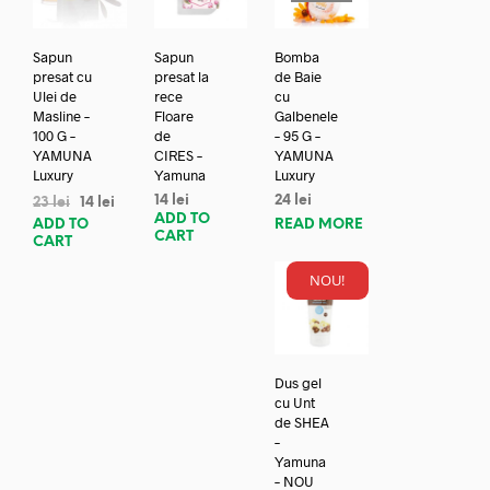
Sapun
Sapun
Bomba
presat cu
presat la
de Baie
Ulei de
rece
cu
Masline –
Floare
Galbenele
100 G –
de
– 95 G –
YAMUNA
CIRES –
YAMUNA
Luxury
Yamuna
Luxury
14
lei
24
lei
23
lei
14
lei
ADD TO
ADD TO
READ MORE
CART
CART
NOU!
Dus gel
cu Unt
de SHEA
–
Yamuna
– NOU