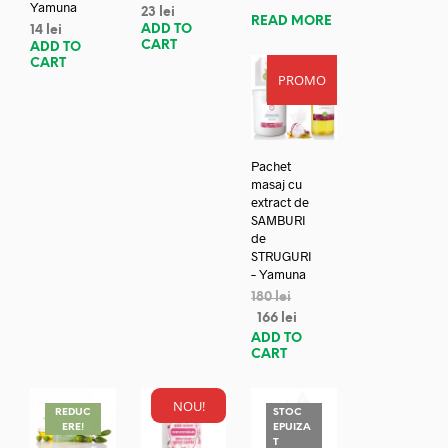
Yamuna
23
lei
READ MORE
ADD TO
14
lei
CART
ADD TO
CART
PROMO
REDUC
ERE!
Pachet
masaj cu
extract de
SAMBURI
de
STRUGURI
– Yamuna
180
lei
166
lei
ADD TO
CART
NOU!
REDUC
STOC
ERE!
EPUIZA
T