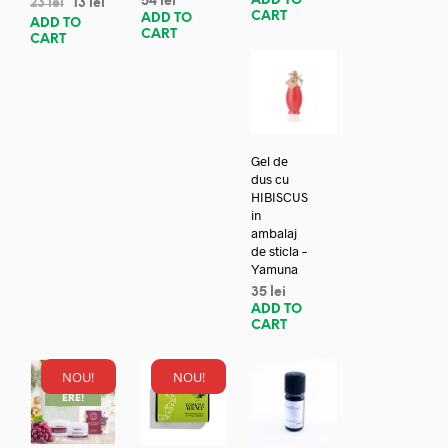
ADD TO
54
lei
23
lei
13
lei
CART
ADD TO
ADD TO
CART
CART
Gel de
dus cu
HIBISCUS
in
ambalaj
de sticla –
Yamuna
35
lei
ADD TO
CART
NOU!
NOU!
REDUC
ERE!