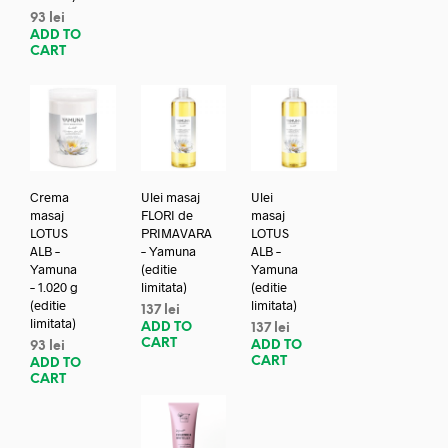
93
lei
ADD TO
CART
Crema
Ulei masaj
Ulei
masaj
FLORI de
masaj
LOTUS
PRIMAVARA
LOTUS
ALB –
– Yamuna
ALB –
Yamuna
(editie
Yamuna
– 1.020 g
limitata)
(editie
(editie
limitata)
137
lei
limitata)
ADD TO
137
lei
CART
ADD TO
93
lei
CART
ADD TO
CART