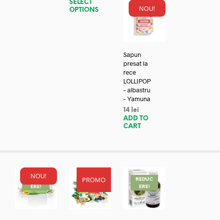
SELECT
NOU!
OPTIONS
Sapun
presat la
rece
LOLLIPOP
– albastru
– Yamuna
14
lei
ADD TO
CART
NOU!
PROMO
REDUC
REDUC
REDUC
ERE!
ERE!
ERE!