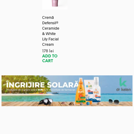
Cremă
Defensil®
Ceramide
& White
Lily Facial
Cream
178
lei
ADD TO
CART