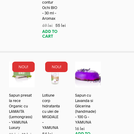
contur
Ochi BIO
– 30 ml –
Aromax
69
lei
55
lei
ADD TO
CART
NOU!
NOU!
REDUC
ERE!
Sapun presat
Lotiune
Sapun cu
la rece
corp
Lavanda si
Organic cu
hidratanta
Glicerina
LAMAITA
cu ulei de
(handmade)
(Lemongrass)
MIGDALE
– 100 G –
– YAMUNA
–
YAMUNA
Luxury
YAMUNA
16
lei