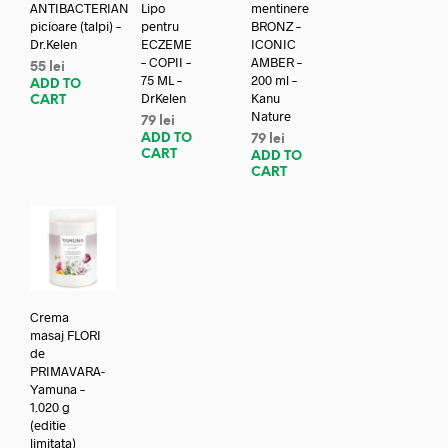
ANTIBACTERIAN
Lipo
mentinere
picioare (talpi) –
pentru
BRONZ –
Dr.Kelen
ECZEME
ICONIC
– COPII –
AMBER –
55
lei
75 ML –
200 ml –
ADD TO
DrKelen
Kanu
CART
Nature
79
lei
ADD TO
79
lei
CART
ADD TO
CART
Crema
masaj FLORI
de
PRIMAVARA-
Yamuna –
1.020 g
(editie
limitata)