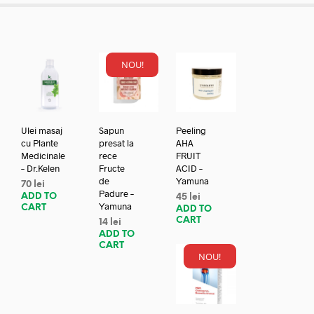
NOU!
Ulei masaj
Sapun
Peeling
cu Plante
presat la
AHA
Medicinale
rece
FRUIT
– Dr.Kelen
Fructe
ACID –
de
Yamuna
70
lei
Padure –
ADD TO
45
lei
Yamuna
CART
ADD TO
CART
14
lei
ADD TO
CART
NOU!