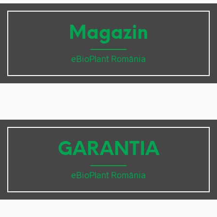
Magazin
eBioPlant România
GARANTIA
eBioPlant România