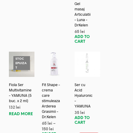
Gel
masaj
Articulatii
– Luna –
DrKelen
65
lei
ADD TO
CART
STOC
EPUIZA
T
Fiola Ser
Fit Shape –
Ser cu
Multivitamine
crema
Acid
– YAMUNA (5
care
Hyaluronic
buc. x 2 ml)
stimuleaza
–
Arderea
YAMUNA
132
lei
Grasimii –
35
lei
READ MORE
Dr.Kelen
ADD TO
CART
65
lei
–
150
lei