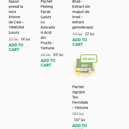
Sapun
Pachet
Brad –
presat la
Peeling
Extract din
rece
Facial
muguri de
Arbore
Luxury
brad –
de Ceai –
cu
extract
YAMUNA
Avocado
gemoterapic
Luxury
si Acid
30
lei
27
lei
din
23
lei
14
lei
ADD TO
Fructe –
CART
ADD TO
Yamuna
CART
66
lei
59
lei
ADD TO
REDUC
CART
ERE!
Pachet
ingrijire
Ten
Fermitate
– Yamuna
184
lei
147
lei
ADD TO