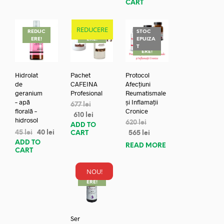
CART
REDUCERE
REDUC
REDUC
STOC
ERE!
ERE!
EPUIZA
REDUC
T
ERE!
Hidrolat
Pachet
Protocol
de
CAFEINA
Afecțiuni
geranium
Profesional
Reumatismale
– apă
și Inflamații
677
lei
florală –
Cronice
610
lei
hidrosol
620
lei
ADD TO
45
lei
40
lei
CART
565
lei
ADD TO
READ MORE
CART
NOU!
REDUC
ERE!
Ser