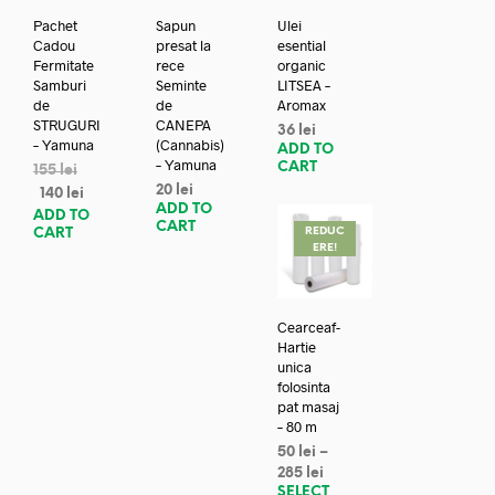
Pachet
Sapun
Ulei
Cadou
presat la
esential
Fermitate
rece
organic
Samburi
Seminte
LITSEA –
de
de
Aromax
STRUGURI
CANEPA
36
lei
– Yamuna
(Cannabis)
ADD TO
– Yamuna
CART
155
lei
20
lei
140
lei
ADD TO
ADD TO
CART
REDUC
CART
ERE!
Cearceaf-
Hartie
unica
folosinta
pat masaj
– 80 m
50
lei
–
285
lei
SELECT