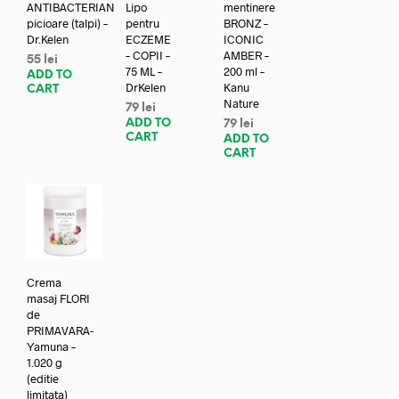
ANTIBACTERIAN
Lipo
mentinere
picioare (talpi) –
pentru
BRONZ –
Dr.Kelen
ECZEME
ICONIC
– COPII –
AMBER –
55
lei
75 ML –
200 ml –
ADD TO
DrKelen
Kanu
CART
Nature
79
lei
ADD TO
79
lei
CART
ADD TO
CART
Crema
masaj FLORI
de
PRIMAVARA-
Yamuna –
1.020 g
(editie
limitata)