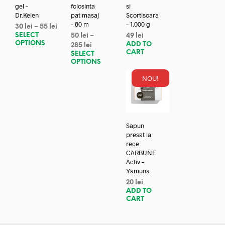
gel –
folosinta
si
Dr.Kelen
pat masaj
Scortisoara
– 80 m
– 1.000 g
30
lei
–
55
lei
SELECT
50
lei
–
49
lei
OPTIONS
ADD TO
285
lei
CART
SELECT
OPTIONS
NOU!
Sapun
presat la
rece
CARBUNE
Activ –
Yamuna
20
lei
ADD TO
CART