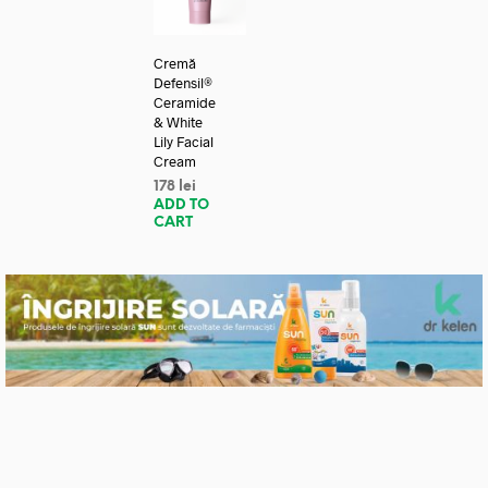
Cremă
Defensil®
Ceramide
& White
Lily Facial
Cream
178
lei
ADD TO
CART