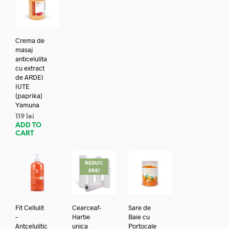
Crema de
masaj
anticelulita
cu extract
de ARDEI
IUTE
(paprika)
Yamuna
119
lei
ADD TO
CART
REDUC
ERE!
Fit Cellulit
Cearceaf-
Sare de
–
Hartie
Baie cu
Antcelulitic
unica
Portocale