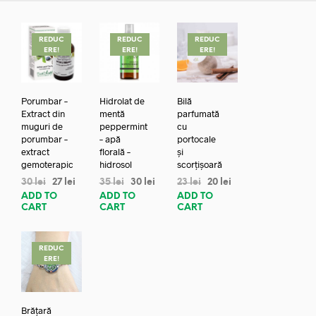
REDUC
REDUC
REDUC
ERE!
ERE!
ERE!
Porumbar –
Hidrolat de
Bilă
Extract din
mentă
parfumată
muguri de
peppermint
cu
porumbar –
– apă
portocale
extract
florală –
și
gemoterapic
hidrosol
scorțișoară
30
lei
27
lei
35
lei
30
lei
23
lei
20
lei
ADD TO
ADD TO
ADD TO
CART
CART
CART
REDUC
ERE!
Brățară