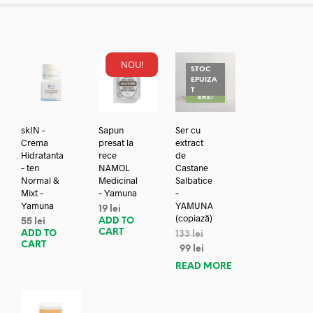
NOU!
STOC
EPUIZA
REDUC
T
ERE!
skIN –
Sapun
Ser cu
Crema
presat la
extract
Hidratanta
rece
de
– ten
NAMOL
Castane
Normal &
Medicinal
Salbatice
Mixt –
– Yamuna
–
Yamuna
YAMUNA
19
lei
(copiază)
ADD TO
55
lei
CART
ADD TO
133
lei
CART
99
lei
READ MORE