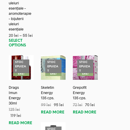
uleiuri
esențiale –
aromoterapie
– bijuterii
uleiuri
esențiale
20
lei
–
55
lei
SELECT
OPTIONS
STOC
STOC
STOC
EPUIZA
EPUIZA
EPUIZA
REDUC
REDUC
REDUC
T
T
T
ERE!
ERE!
ERE!
Drags
Skeletin
Grepofit
Imun
Energy
Energy
Energy
135 cps.
135 cps.
30ml
99
lei
95
lei
72
lei
70
lei
125
lei
READ MORE
READ MORE
119
lei
READ MORE
STOC