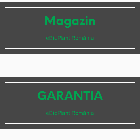
Magazin
eBioPlant România
GARANTIA
eBioPlant România