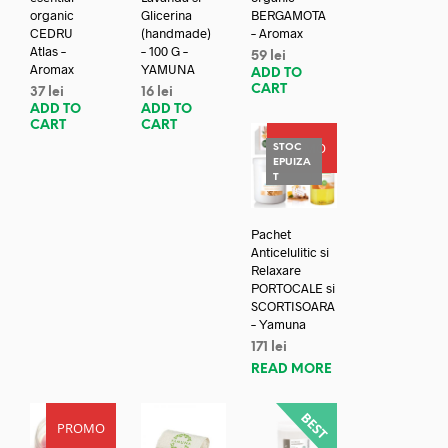
organic
Glicerina
BERGAMOTA
CEDRU
(handmade)
– Aromax
Atlas –
– 100 G –
59
lei
Aromax
YAMUNA
ADD TO
CART
37
lei
16
lei
ADD TO
ADD TO
CART
CART
PROMO
STOC
EPUIZA
T
Pachet
Anticelulitic si
Relaxare
PORTOCALE si
SCORTISOARA
– Yamuna
171
lei
READ MORE
PROMO