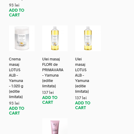
93
lei
ADD TO
CART
Crema
Ulei masaj
Ulei
masaj
FLORI de
masaj
LOTUS
PRIMAVARA
LOTUS
ALB –
– Yamuna
ALB –
Yamuna
(editie
Yamuna
– 1.020 g
limitata)
(editie
(editie
limitata)
137
lei
limitata)
ADD TO
137
lei
CART
ADD TO
93
lei
CART
ADD TO
CART