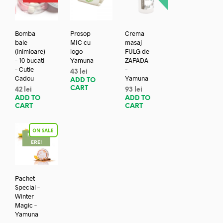
Bomba
Prosop
Crema
baie
MIC cu
masaj
(inimioare)
logo
FULG de
– 10 bucati
Yamuna
ZAPADA
– Cutie
–
43
lei
Cadou
Yamuna
ADD TO
CART
42
lei
93
lei
ADD TO
ADD TO
CART
CART
REDUC
ERE!
Pachet
Special –
Winter
Magic –
Yamuna