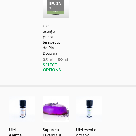
EPUIZA
REDUC
T
ERE!
Ulei
esențial
pur și
terapeutic
de Pin
Douglas
35
lei
–
59
lei
SELECT
OPTIONS
Ulei
Sapun cu
Ulei esential
esential
Lavanda si
organic