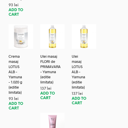
93
lei
ADD TO
CART
Crema
Ulei masaj
Ulei
masaj
FLORI de
masaj
LOTUS
PRIMAVARA
LOTUS
ALB –
– Yamuna
ALB –
Yamuna
(editie
Yamuna
– 1.020 g
limitata)
(editie
(editie
limitata)
137
lei
limitata)
ADD TO
137
lei
CART
ADD TO
93
lei
CART
ADD TO
CART