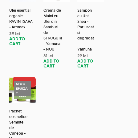
Ulei esential
Crema de
Sampon
organic
Maini cu
cu Unt
RAVINTSARA
Ulei din
Shea –
– Aromax
Samburi
Par uscat
de
si
39
lei
STRUGURI
degradat
ADD TO
– Yamuna
–
CART
– NOU
Yamuna
31
lei
29
lei
ADD TO
ADD TO
CART
CART
NOU!
STOC
EPUIZA
REDUC
T
ERE!
Pachet
cosmetice
Seminte
de
Canepa –