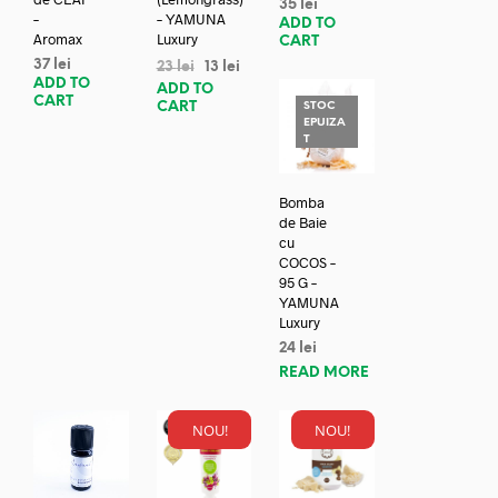
35
lei
–
– YAMUNA
ADD TO
Aromax
Luxury
CART
37
lei
23
lei
13
lei
ADD TO
ADD TO
CART
CART
STOC
EPUIZA
T
Bomba
de Baie
cu
COCOS –
95 G –
YAMUNA
Luxury
24
lei
READ MORE
NOU!
NOU!