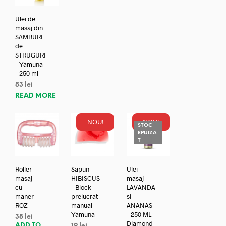
Ulei de
masaj din
SAMBURI
de
STRUGURI
– Yamuna
– 250 ml
53
lei
READ MORE
NOU!
NOU!
STOC
EPUIZA
T
Roller
Sapun
Ulei
masaj
HIBISCUS
masaj
cu
– Block -
LAVANDA
maner –
prelucrat
si
ROZ
manual –
ANANAS
Yamuna
– 250 ML –
38
lei
Diamond
ADD TO