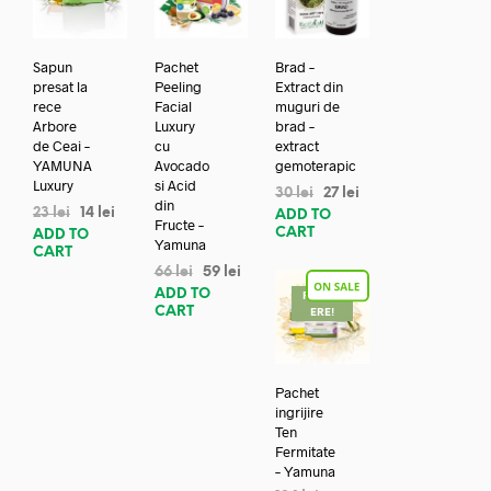
Sapun
Pachet
Brad –
presat la
Peeling
Extract din
rece
Facial
muguri de
Arbore
Luxury
brad –
de Ceai –
cu
extract
YAMUNA
Avocado
gemoterapic
Luxury
si Acid
30
lei
27
lei
din
23
lei
14
lei
ADD TO
Fructe –
CART
ADD TO
Yamuna
CART
66
lei
59
lei
ADD TO
REDUC
CART
ERE!
Pachet
ingrijire
Ten
Fermitate
– Yamuna