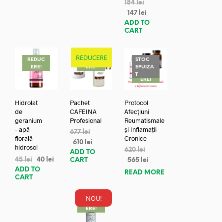
184
lei
147
lei
ADD TO
CART
REDUCERE
REDUC
REDUC
STOC
ERE!
ERE!
EPUIZA
REDUC
T
ERE!
Hidrolat
Pachet
Protocol
de
CAFEINA
Afecțiuni
geranium
Profesional
Reumatismale
– apă
și Inflamații
677
lei
florală –
Cronice
610
lei
hidrosol
620
lei
ADD TO
45
lei
40
lei
CART
565
lei
ADD TO
READ MORE
CART
NOU!
REDUC
ERE!