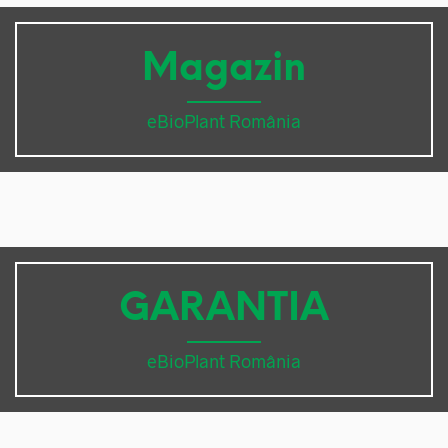
Magazin
eBioPlant România
GARANTIA
eBioPlant România