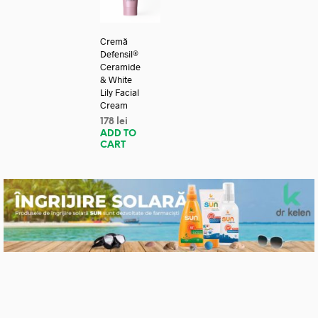
Cremă
Defensil®
Ceramide
& White
Lily Facial
Cream
178
lei
ADD TO
CART