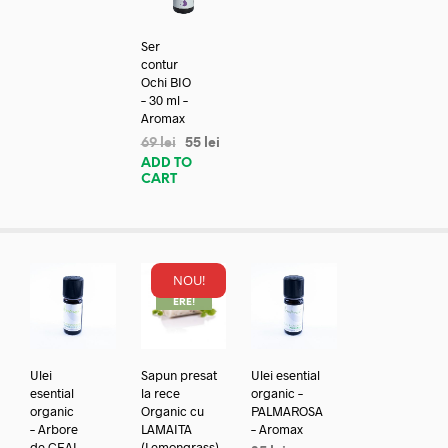
Ser
contur
Ochi BIO
– 30 ml –
Aromax
69
lei
55
lei
ADD TO
CART
NOU!
REDUC
ERE!
Ulei
Sapun presat
Ulei esential
esential
la rece
organic –
organic
Organic cu
PALMAROSA
– Arbore
LAMAITA
– Aromax
de CEAI
(Lemongrass)