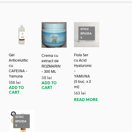
STOC
EPUIZA
T
Gel
Fiola Ser
Crema cu
Anticelulitic
cu Acid
extract de
cu
Hyaluronic
ROZMARIN
CAFEINA –
–
– 300 ML
Yamuna
YAMUNA
35
lei
(5 buc. x 2
158
lei
ADD TO
ml)
ADD TO
CART
CART
163
lei
READ MORE
STOC
EPUIZA
T