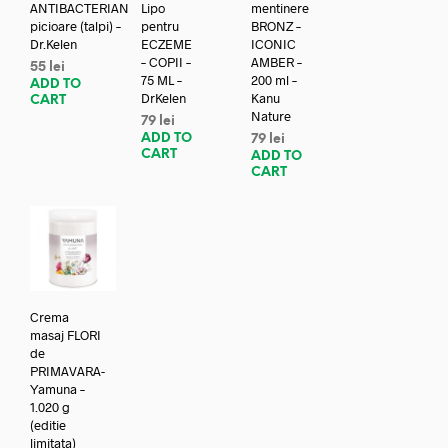
ANTIBACTERIAN
Lipo
mentinere
picioare (talpi) –
pentru
BRONZ –
Dr.Kelen
ECZEME
ICONIC
– COPII –
AMBER –
55
lei
75 ML –
200 ml –
ADD TO
DrKelen
Kanu
CART
Nature
79
lei
ADD TO
79
lei
CART
ADD TO
CART
Crema
masaj FLORI
de
PRIMAVARA-
Yamuna –
1.020 g
(editie
limitata)