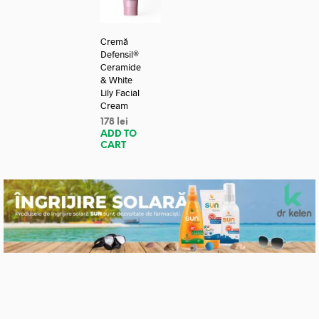
Cremă
Defensil®
Ceramide
& White
Lily Facial
Cream
178
lei
ADD TO
CART