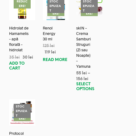
REDUC
STOC
STOC
ERE!
EPUIZA
EPUIZA
REDUC
REDUC
T
T
ERE!
ERE!
Hidrolat de
Renol
skIN –
Hamamelis
Energy
Crema
– apă
30 ml
Samburi
florală –
Struguri
125
lei
hidrolat
(Zi sau
119
lei
Noapte)
35
lei
30
lei
READ MORE
–
ADD TO
Yamuna
CART
55
lei
–
156
lei
SELECT
OPTIONS
STOC
EPUIZA
REDUC
T
ERE!
Protocol