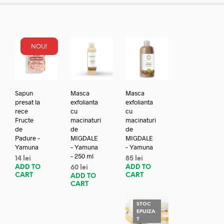
NOU!
Sapun
Masca
Masca
presat la
exfolianta
exfolianta
rece
cu
cu
Fructe
macinaturi
macinaturi
de
de
de
Padure –
MIGDALE
MIGDALE
Yamuna
– Yamuna
– Yamuna
– 250 ml
14
lei
85
lei
ADD TO
ADD TO
60
lei
CART
CART
ADD TO
CART
STOC
EPUIZA
T