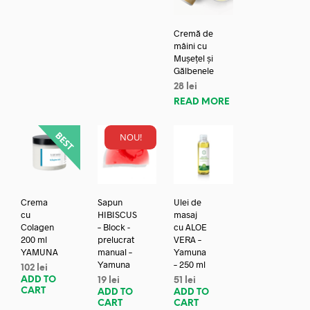
Cremă de
mâini cu
Mușețel și
Gălbenele
28
lei
READ MORE
NOU!
Crema
Sapun
Ulei de
cu
HIBISCUS
masaj
Colagen
– Block -
cu ALOE
200 ml
prelucrat
VERA –
YAMUNA
manual –
Yamuna
Yamuna
– 250 ml
102
lei
ADD TO
19
lei
51
lei
CART
ADD TO
ADD TO
CART
CART