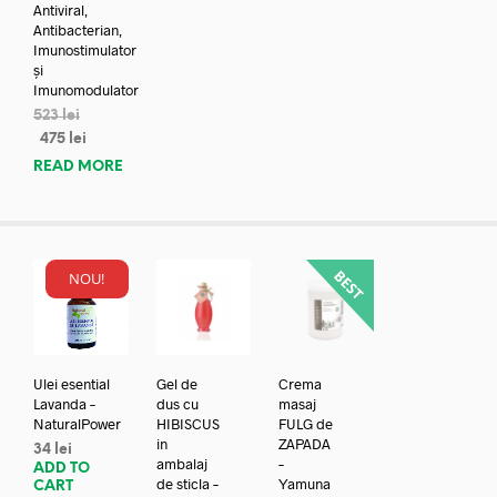
Antiviral,
Antibacterian,
Imunostimulator
și
Imunomodulator
523
lei
475
lei
READ MORE
NOU!
Ulei esential
Gel de
Crema
Lavanda –
dus cu
masaj
NaturalPower
HIBISCUS
FULG de
in
ZAPADA
34
lei
ambalaj
–
ADD TO
de sticla –
Yamuna
CART