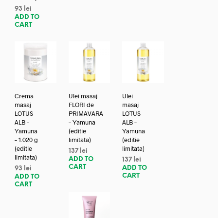
93
lei
ADD TO
CART
Crema
Ulei masaj
Ulei
masaj
FLORI de
masaj
LOTUS
PRIMAVARA
LOTUS
ALB –
– Yamuna
ALB –
Yamuna
(editie
Yamuna
– 1.020 g
limitata)
(editie
(editie
limitata)
137
lei
limitata)
ADD TO
137
lei
CART
ADD TO
93
lei
CART
ADD TO
CART