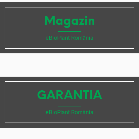
Magazin
eBioPlant România
GARANTIA
eBioPlant România