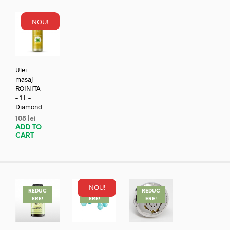
NOU!
Ulei
masaj
ROINITA
– 1 L –
Diamond
105
lei
ADD TO
CART
NOU!
REDUC
REDUC
REDUC
ERE!
ERE!
ERE!