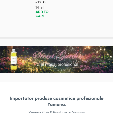
– 100 G
14
lei
ADD TO
CART
Importator produse cosmetice profesionale
Yamuna.
Yamuna Elixir & Prestige by Yamuna