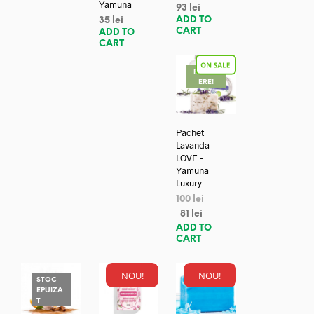
Yamuna
93
lei
ADD TO
35
lei
CART
ADD TO
CART
REDUC
ERE!
Pachet
Lavanda
LOVE –
Yamuna
Luxury
100
lei
81
lei
ADD TO
CART
NOU!
NOU!
STOC
EPUIZA
T