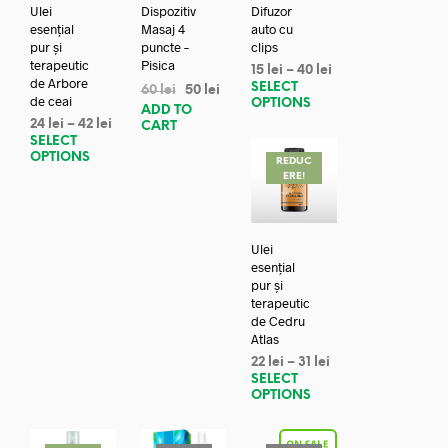
Ulei
Dispozitiv
Difuzor
esențial
Masaj 4
auto cu
pur și
puncte –
clips
terapeutic
Pisica
15
lei
–
40
lei
de Arbore
SELECT
60
lei
50
lei
de ceai
OPTIONS
ADD TO
24
lei
–
42
lei
CART
SELECT
OPTIONS
REDUC
ERE!
Ulei
esențial
pur și
terapeutic
de Cedru
Atlas
22
lei
–
31
lei
SELECT
OPTIONS