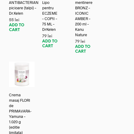
ANTIBACTERIAN
Lipo
mentinere
picioare (talpi) –
pentru
BRONZ –
Dr.Kelen
ECZEME
ICONIC
– COPII –
AMBER –
55
lei
75 ML –
200 ml –
ADD TO
DrKelen
Kanu
CART
Nature
79
lei
ADD TO
79
lei
CART
ADD TO
CART
Crema
masaj FLORI
de
PRIMAVARA-
Yamuna –
1.020 g
(editie
limitata)