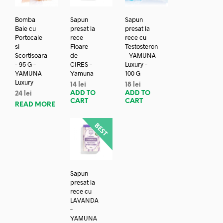
Bomba
Sapun
Sapun
Baie cu
presat la
presat la
Portocale
rece
rece cu
si
Floare
Testosteron
Scortisoara
de
– YAMUNA
– 95 G –
CIRES –
Luxury –
YAMUNA
Yamuna
100 G
Luxury
14
lei
18
lei
ADD TO
ADD TO
24
lei
CART
CART
READ MORE
Sapun
presat la
rece cu
LAVANDA
–
YAMUNA