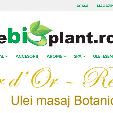
ACASA
MAGAZI
AL
ACCESORII
AROME
SPA
ULEI ESEN