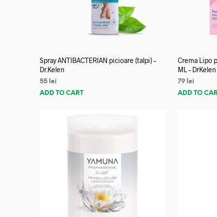
Spray ANTIBACTERIAN picioare (talpi) –
Crema Lipo p
Dr.Kelen
ML – DrKelen
55
lei
79
lei
ADD TO CART
ADD TO CA