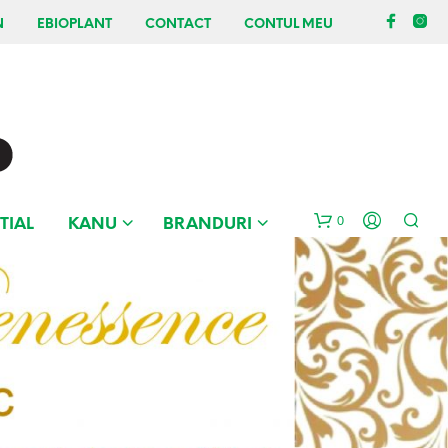
N
EBIOPLANT
CONTACT
CONTUL MEU
0
TIAL
KANU
BRANDURI