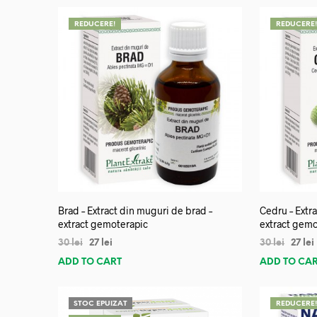
REDUCERE!
REDUCERE
Brad – Extract din muguri de brad –
Cedru – Extra
extract gemoterapic
extract gemo
30
lei
27
lei
30
lei
27
lei
ADD TO CART
ADD TO CA
STOC EPUIZAT
REDUCERE