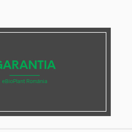
GARANTIA
eBioPlant România