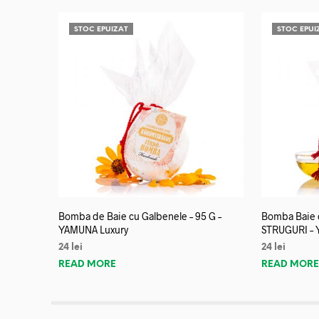
STOC EPUIZAT
STOC EPUI
Bomba de Baie cu Galbenele – 95 G –
Bomba Baie c
YAMUNA Luxury
STRUGURI – 
24
lei
24
lei
READ MORE
READ MOR