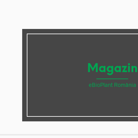
Magazin
eBioPlant România