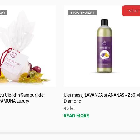
NOU!
ZAT
STOC EPUIZAT
u Ulei din Samburi de
Ulei masaj LAVANDA si ANANAS – 250 M
YAMUNA Luxury
Diamond
45
lei
E
READ MORE