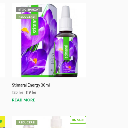
STOC EPUIZAT
REDUCERE!
Stimaral Energy 30ml
125
lei
119
lei
READ MORE
E
REDUCERE!