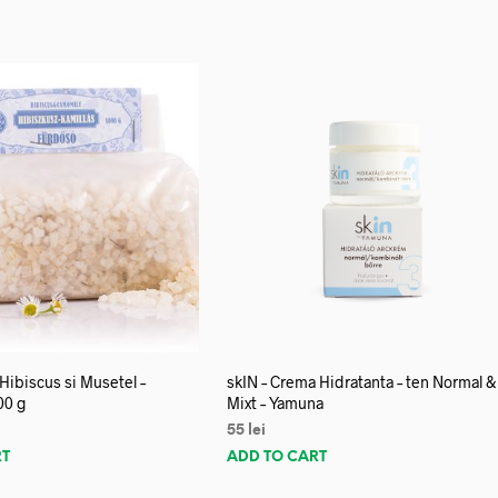
 Hibiscus si Musetel –
skIN – Crema Hidratanta – ten Normal &
00 g
Mixt – Yamuna
55
lei
RT
ADD TO CART