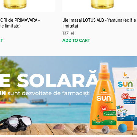
FLORI de PRIMAVARA –
Ulei masaj LOTUS ALB – Yamuna (editie
e limitata)
limitata)
137
lei
RT
ADD TO CART