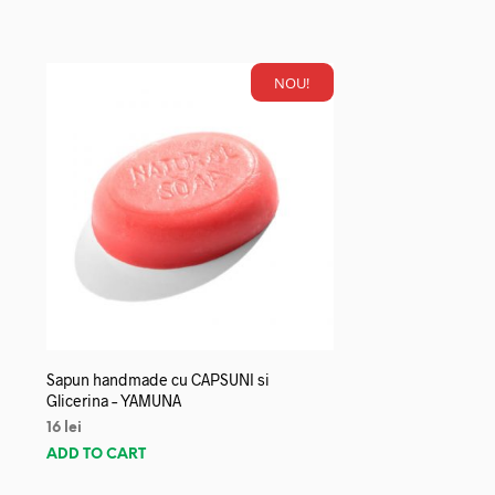
NOU!
Sapun handmade cu CAPSUNI si
Glicerina – YAMUNA
16
lei
ADD TO CART