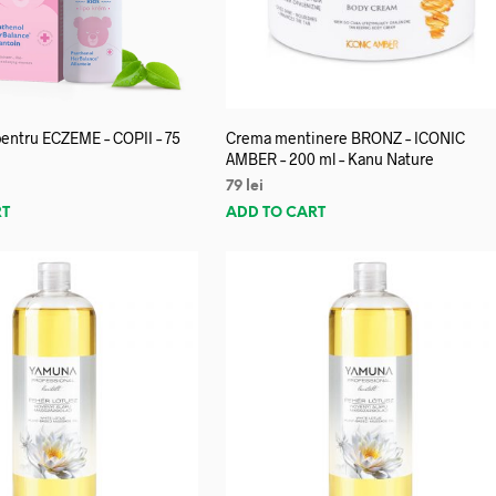
entru ECZEME – COPII – 75
Crema mentinere BRONZ – ICONIC
AMBER – 200 ml – Kanu Nature
79
lei
RT
ADD TO CART