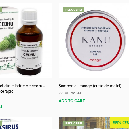
!
REDUCERE!
ct din mlădițe de cedru –
Șampon cu mango (cutie de metal)
terapic
77
lei
58
lei
ADD TO CART
RT
REDUCER
!
REDUCERE!