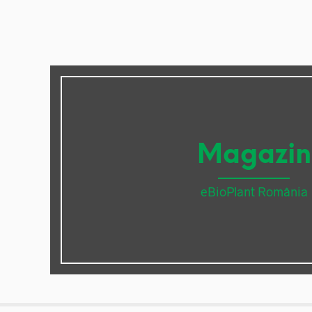
Magazin
eBioPlant România