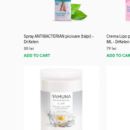
Spray ANTIBACTERIAN picioare (talpi) –
Crema Lipo p
Dr.Kelen
ML – DrKelen
55
lei
79
lei
ADD TO CART
ADD TO CA