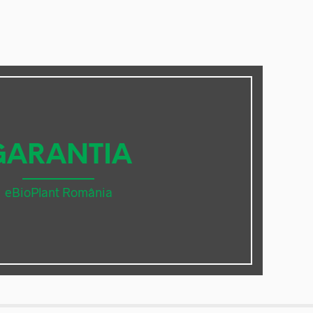
GARANTIA
eBioPlant România