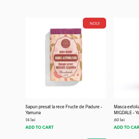
NOU!
Sapun presat la rece Fructe de Padure –
Masca exfoli
Yamuna
MIGDALE – Y
14
lei
60
lei
ADD TO CART
ADD TO CA