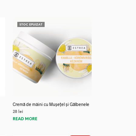
STOC EPUIZAT
Cremă de mâini cu Mușețel și Gălbenele
28
lei
READ MORE