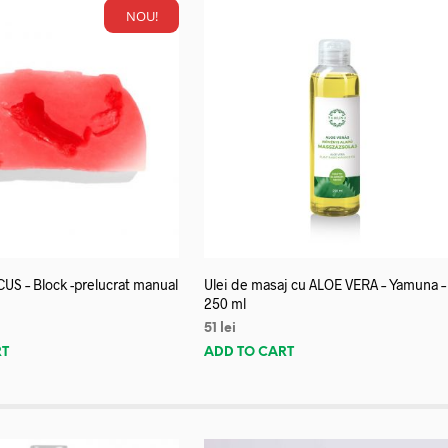
NOU!
US – Block -prelucrat manual
Ulei de masaj cu ALOE VERA – Yamuna –
250 ml
51
lei
RT
ADD TO CART