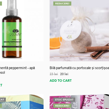
!
REDUCERE!
mentă peppermint – apă
Bilă parfumată cu portocale și scorțișo
osol
23
lei
20
lei
ADD TO CART
RT
ZAT
STOC EPUIZAT
!
REDUCERE!