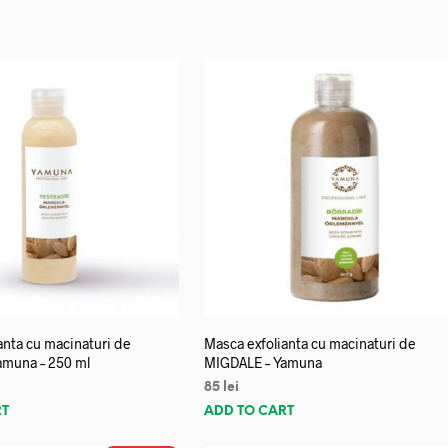
anta cu macinaturi de
Masca exfolianta cu macinaturi de
amuna – 250 ml
MIGDALE – Yamuna
85
lei
RT
ADD TO CART