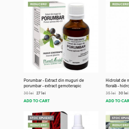
REDUCERE!
REDUCERE
Porumbar – Extract din muguri de
Hidrolat de 
porumbar – extract gemoterapic
florală – hidr
30
lei
27
lei
35
lei
30
lei
ADD TO CART
ADD TO CA
STOC EPUIZAT
STOC EPUI
REDUCERE!
REDUCERE