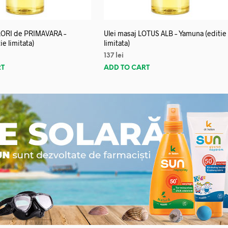
FLORI de PRIMAVARA –
Ulei masaj LOTUS ALB – Yamuna (editie
e limitata)
limitata)
137
lei
RT
ADD TO CART