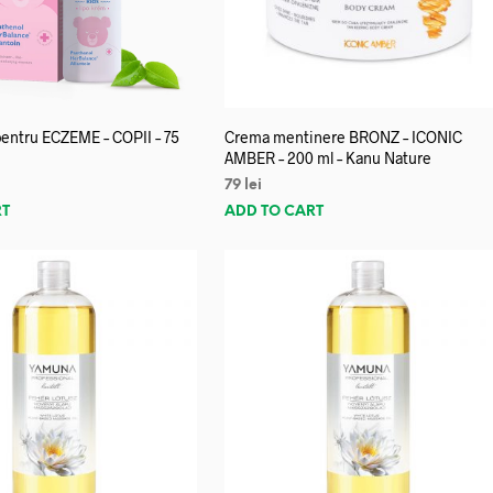
entru ECZEME – COPII – 75
Crema mentinere BRONZ – ICONIC
AMBER – 200 ml – Kanu Nature
79
lei
RT
ADD TO CART