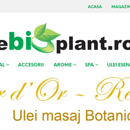
ACASA
MAGAZI
AL
ACCESORII
AROME
SPA
ULEI ESEN