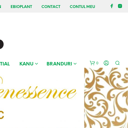
N
EBIOPLANT
CONTACT
CONTUL MEU
0
TIAL
KANU
BRANDURI