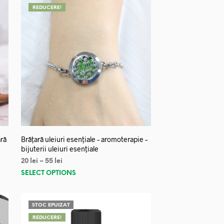
REDUCERE!
ară
Brățară uleiuri esențiale – aromoterapie –
bijuterii uleiuri esențiale
20
lei
–
55
lei
SELECT OPTIONS
STOC EPUIZAT
REDUCERE!