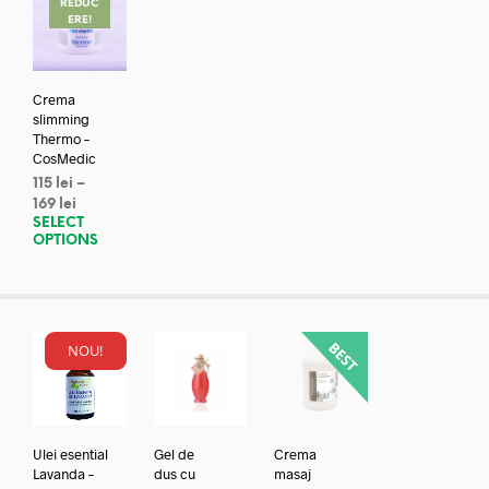
REDUC
ERE!
Crema
slimming
Thermo –
CosMedic
115
lei
–
169
lei
SELECT
OPTIONS
NOU!
Ulei esential
Gel de
Crema
Lavanda –
dus cu
masaj