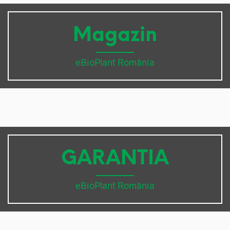
Magazin
eBioPlant România
GARANTIA
eBioPlant România