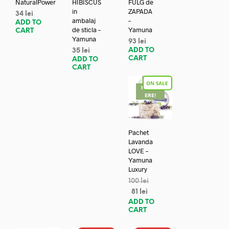
NaturalPower
HIBISCUS
FULG de
in
ZAPADA
34
lei
ambalaj
–
ADD TO
de sticla –
Yamuna
CART
Yamuna
93
lei
ADD TO
35
lei
CART
ADD TO
CART
REDUC
ERE!
Pachet
Lavanda
LOVE –
Yamuna
Luxury
100
lei
81
lei
ADD TO
CART