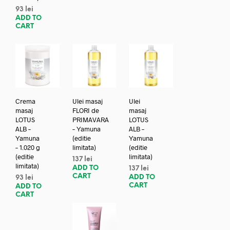
93
lei
ADD TO
CART
Crema
Ulei masaj
Ulei
masaj
FLORI de
masaj
LOTUS
PRIMAVARA
LOTUS
ALB –
– Yamuna
ALB –
Yamuna
(editie
Yamuna
– 1.020 g
limitata)
(editie
(editie
limitata)
137
lei
limitata)
ADD TO
137
lei
CART
ADD TO
93
lei
CART
ADD TO
CART