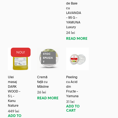
de Baie
cu
LAVANDA
– 95 G –
YAMUNA
Luxury
24
lei
READ MORE
NOU!
STOC
EPUIZA
T
Ulei
Cremă
Peeling
masaj
față cu
cu Acid
DARK
Măsline
din
WOOD –
Fructe –
26
lei
5 L –
Yamuna
READ MORE
Kanu
31
lei
Nature
ADD TO
CART
449
lei
ADD TO