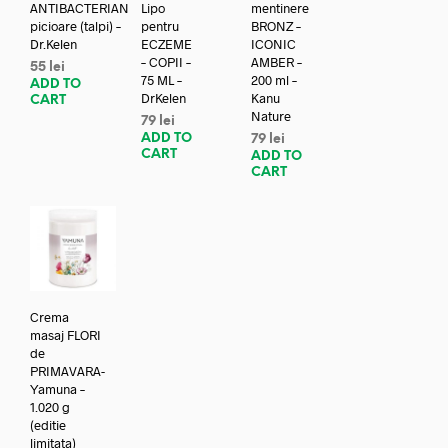
ANTIBACTERIAN
Lipo
mentinere
picioare (talpi) –
pentru
BRONZ –
Dr.Kelen
ECZEME
ICONIC
– COPII –
AMBER –
55
lei
75 ML –
200 ml –
ADD TO
DrKelen
Kanu
CART
Nature
79
lei
ADD TO
79
lei
CART
ADD TO
CART
Crema
masaj FLORI
de
PRIMAVARA-
Yamuna –
1.020 g
(editie
limitata)