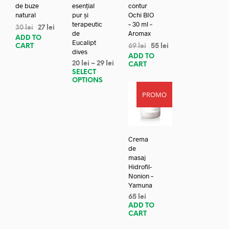
de buze
esențial
contur
natural
pur și
Ochi BIO
terapeutic
– 30 ml –
30
lei
27
lei
de
Aromax
ADD TO
Eucalipt
CART
69
lei
55
lei
dives
ADD TO
20
lei
–
29
lei
CART
SELECT
OPTIONS
PROMO
Crema
de
masaj
Hidrofil-
Nonion –
Yamuna
65
lei
ADD TO
CART