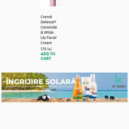
Cremă
Defensil®
Ceramide
& White
Lily Facial
Cream
178
lei
ADD TO
CART