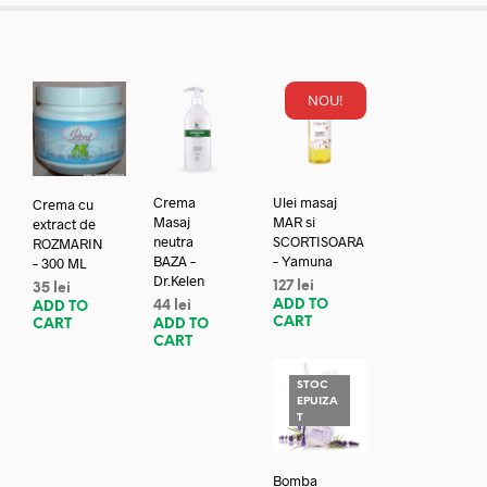
NOU!
Crema
Ulei masaj
Crema cu
Masaj
MAR si
extract de
neutra
SCORTISOARA
ROZMARIN
BAZA –
– Yamuna
– 300 ML
Dr.Kelen
127
lei
35
lei
ADD TO
44
lei
ADD TO
CART
ADD TO
CART
CART
STOC
EPUIZA
T
Bomba