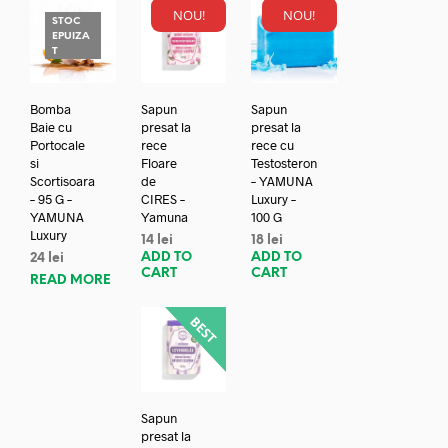
NOU!
NOU!
STOC
EPUIZA
T
Bomba
Sapun
Sapun
Baie cu
presat la
presat la
Portocale
rece
rece cu
si
Floare
Testosteron
Scortisoara
de
– YAMUNA
– 95 G –
CIRES –
Luxury –
YAMUNA
Yamuna
100 G
Luxury
14
lei
18
lei
ADD TO
ADD TO
24
lei
CART
CART
READ MORE
Sapun
presat la