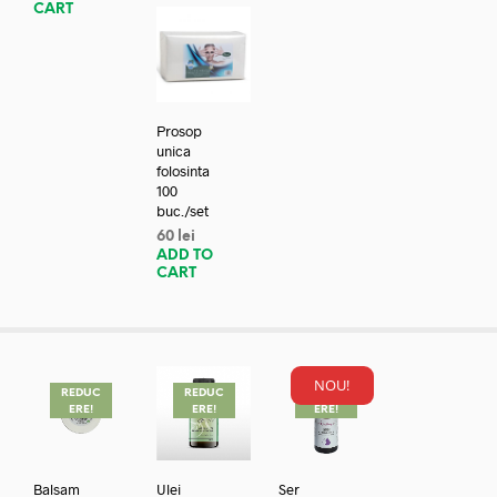
CART
Prosop
unica
folosinta
100
buc./set
60
lei
ADD TO
CART
NOU!
REDUC
REDUC
REDUC
ERE!
ERE!
ERE!
Balsam
Ulei
Ser