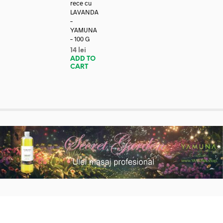
rece cu
LAVANDA
–
YAMUNA
– 100 G
14
lei
ADD TO
CART