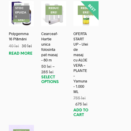
STOC
REDUC
REDUC
EPUIZA
ERE!
ERE!
REDUC
T
ERE!
Polygemma
Cearceaf-
OFERTA
16 Plămâni
Hartie
START
unica
UP – Ulei
40
lei
30
lei
folosinta
de
READ MORE
pat masaj
masaj
– 80 m
cu ALOE
VERA –
50
lei
–
PLANTE
285
lei
–
SELECT
Yamuna
OPTIONS
– 1.000
ML
755
lei
675
lei
ADD TO
CART