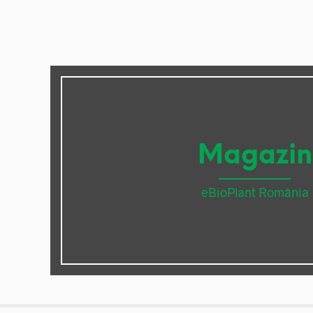
Magazin
eBioPlant România