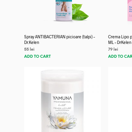
Spray ANTIBACTERIAN picioare (talpi) –
Crema Lipo p
Dr.Kelen
ML – DrKelen
55
lei
79
lei
ADD TO CART
ADD TO CA