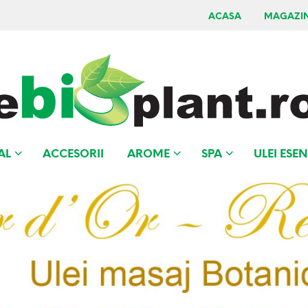
ACASA
MAGAZI
AL
ACCESORII
AROME
SPA
ULEI ESEN