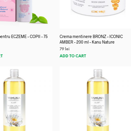
entru ECZEME – COPII – 75
Crema mentinere BRONZ – ICONIC
AMBER – 200 ml – Kanu Nature
79
lei
RT
ADD TO CART