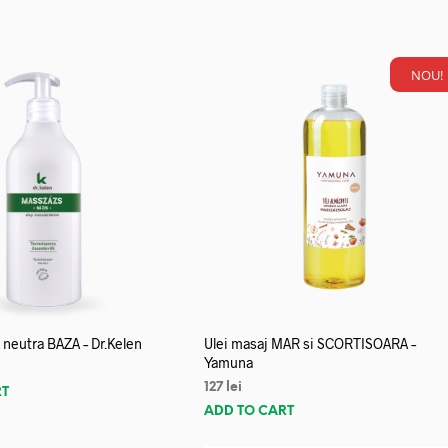
NOU!
neutra BAZA – Dr.Kelen
Ulei masaj MAR si SCORTISOARA –
Yamuna
127
lei
RT
ADD TO CART