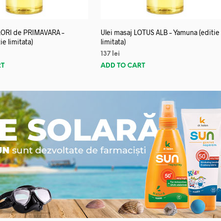
FLORI de PRIMAVARA –
Ulei masaj LOTUS ALB – Yamuna (editie
e limitata)
limitata)
137
lei
RT
ADD TO CART