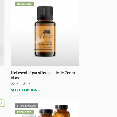
REDUCERE!
Ulei esențial pur și terapeutic de Cedru
Atlas
22
lei
–
31
lei
SELECT OPTIONS
STOC EPUIZAT
REDUCERE!