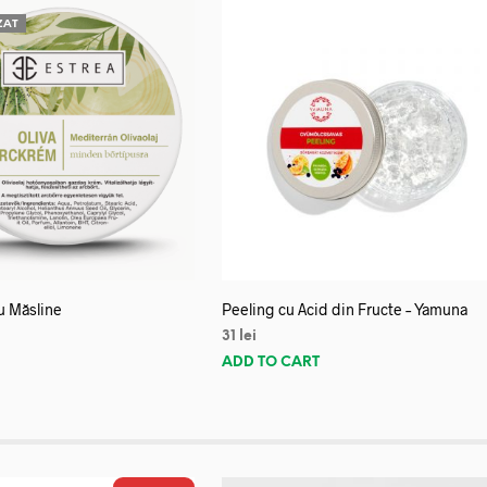
ZAT
u Măsline
Peeling cu Acid din Fructe – Yamuna
31
lei
E
ADD TO CART