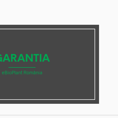
GARANTIA
eBioPlant România