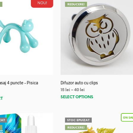
NOU!
!
REDUCERE!
saj 4 puncte – Pisica
Difuzor auto cu clips
15
lei
–
40
lei
SELECT OPTIONS
RT
ZAT
STOC EPUIZAT
!
REDUCERE!