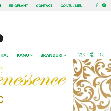
N
EBIOPLANT
CONTACT
CONTUL MEU
0
TIAL
KANU
BRANDURI