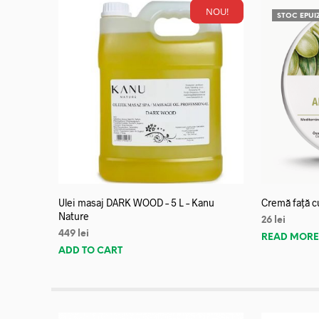
NOU!
STOC EPUI
Ulei masaj DARK WOOD – 5 L – Kanu
Cremă față c
Nature
26
lei
449
lei
READ MOR
ADD TO CART