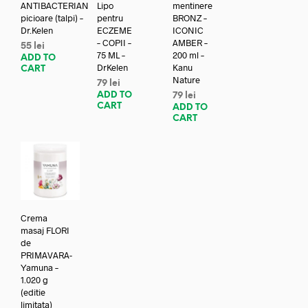
ANTIBACTERIAN
Lipo
mentinere
picioare (talpi) –
pentru
BRONZ –
Dr.Kelen
ECZEME
ICONIC
– COPII –
AMBER –
55
lei
75 ML –
200 ml –
ADD TO
DrKelen
Kanu
CART
Nature
79
lei
ADD TO
79
lei
CART
ADD TO
CART
Crema
masaj FLORI
de
PRIMAVARA-
Yamuna –
1.020 g
(editie
limitata)