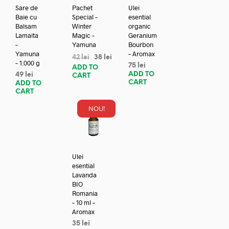
Sare de
Pachet
Ulei
Baie cu
Special –
esential
Balsam
Winter
organic
Lamaita
Magic –
Geranium
–
Yamuna
Bourbon
Yamuna
– Aromax
42
lei
38
lei
– 1.000 g
75
lei
ADD TO
ADD TO
49
lei
CART
CART
ADD TO
CART
NOU!
Ulei
esential
Lavanda
BIO
Romania
– 10 ml –
Aromax
35
lei