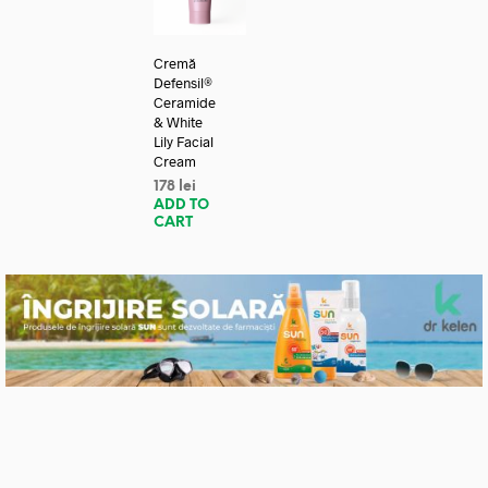
Cremă
Defensil®
Ceramide
& White
Lily Facial
Cream
178
lei
ADD TO
CART