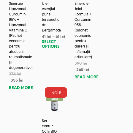
Sinergie
Ulei
Sinergie
Lipozomal
esențial
Joint
Curcumin
pur și
Formula +
95% +
terapeutic
Curcumin
Lipozomal
de
95%
Vitamina C
Bergamotă
(pachet
(Pachet
economic
41
lei
–
61
lei
economic
pentru
SELECT
pentru
dureri și
OPTIONS
afecțiuni
inflamații
reumatismale
articulare)
și
390
lei
degenerative)
365
lei
374
lei
READ MORE
355
lei
READ MORE
NOU!
REDUC
ERE!
Ser
contur
Ochi BIO