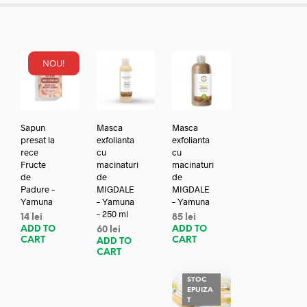
NOU!
Sapun
Masca
Masca
presat la
exfolianta
exfolianta
rece
cu
cu
Fructe
macinaturi
macinaturi
de
de
de
Padure –
MIGDALE
MIGDALE
Yamuna
– Yamuna
– Yamuna
– 250 ml
14
lei
85
lei
ADD TO
ADD TO
60
lei
CART
CART
ADD TO
CART
STOC
EPUIZA
T