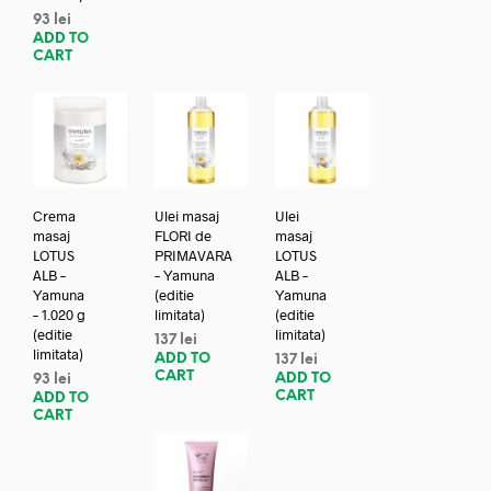
93
lei
ADD TO
CART
Crema
Ulei masaj
Ulei
masaj
FLORI de
masaj
LOTUS
PRIMAVARA
LOTUS
ALB –
– Yamuna
ALB –
Yamuna
(editie
Yamuna
– 1.020 g
limitata)
(editie
(editie
limitata)
137
lei
limitata)
ADD TO
137
lei
CART
ADD TO
93
lei
CART
ADD TO
CART