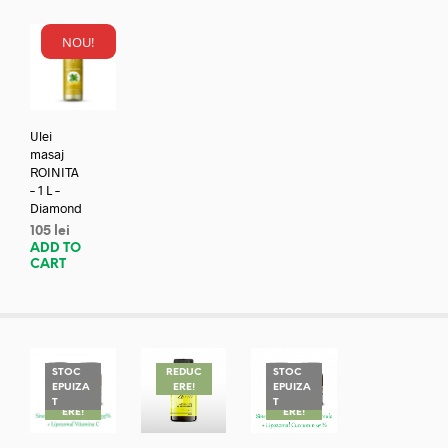
NOU!
Ulei
masaj
ROINITA
– 1 L –
Diamond
105
lei
ADD TO
CART
STOC
REDUC
STOC
EPUIZA
ERE!
EPUIZA
REDUC
REDUC
T
T
ERE!
ERE!