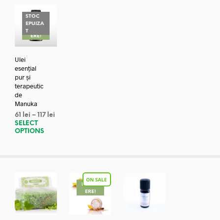
STOC
EPUIZA
REDUC
T
ERE!
Ulei
esențial
pur și
terapeutic
de
Manuka
61
lei
–
117
lei
SELECT
OPTIONS
REDUC
ERE!