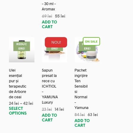
– 30 ml –
Aromax
69
lei
55
lei
ADD TO
CART
NOU!
REDUC
REDUC
REDUC
ERE!
ERE!
ERE!
Ulei
Sapun
Pachet
esențial
presat la
ingrijire
pur și
rece cu
Ten
terapeutic
ICHTIOL
Sensibil
de Arbore
–
si
de ceai
YAMUNA
Normal
Luxury
–
24
lei
–
42
lei
Yamuna
SELECT
23
lei
14
lei
OPTIONS
84
lei
63
lei
ADD TO
CART
ADD TO
CART