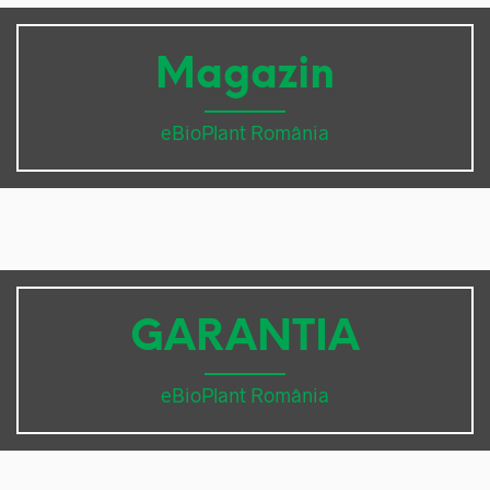
Magazin
eBioPlant România
GARANTIA
eBioPlant România