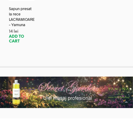
Sapun presat
la rece
LACRAMIOARE
– Yamuna
14
lei
ADD TO
CART