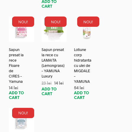
ADD TO
CART
NOU!
NOU!
NOU!
REDUC
ERE!
Sapun
Sapun presat
Lotiune
presat la
la rece cu
corp
rece
LAMAITA
hidratanta
Floare
(Lemongrass)
cu ulei de
de
– YAMUNA
MIGDALE
CIRES –
Luxury
–
Yamuna
YAMUNA
23
lei
14
lei
14
lei
54
lei
ADD TO
ADD TO
ADD TO
CART
CART
CART
NOU!