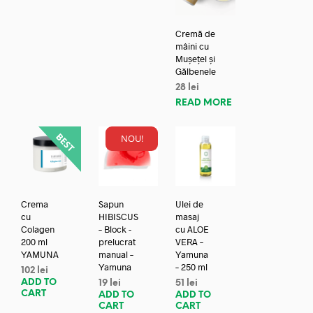
Cremă de
mâini cu
Mușețel și
Gălbenele
28
lei
READ MORE
NOU!
Crema
Sapun
Ulei de
cu
HIBISCUS
masaj
Colagen
– Block -
cu ALOE
200 ml
prelucrat
VERA –
YAMUNA
manual –
Yamuna
Yamuna
– 250 ml
102
lei
ADD TO
19
lei
51
lei
CART
ADD TO
ADD TO
CART
CART