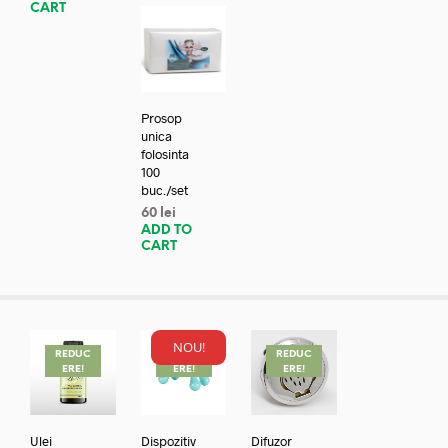
CART
Prosop
unica
folosinta
100
buc./set
60
lei
ADD TO
CART
NOU!
REDUC
REDUC
REDUC
ERE!
ERE!
ERE!
Ulei
Dispozitiv
Difuzor