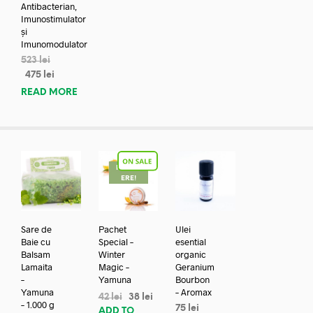
Antibacterian,
Imunostimulator
și
Imunomodulator
523
lei
475
lei
READ MORE
REDUC
ERE!
Sare de
Pachet
Ulei
Baie cu
Special –
esential
Balsam
Winter
organic
Lamaita
Magic –
Geranium
–
Yamuna
Bourbon
Yamuna
– Aromax
42
lei
38
lei
– 1.000 g
75
lei
ADD TO