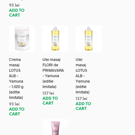
93
lei
ADD TO
CART
Crema
Ulei masaj
Ulei
masaj
FLORI de
masaj
LOTUS
PRIMAVARA
LOTUS
ALB –
– Yamuna
ALB –
Yamuna
(editie
Yamuna
– 1.020 g
limitata)
(editie
(editie
limitata)
137
lei
limitata)
ADD TO
137
lei
CART
ADD TO
93
lei
CART
ADD TO
CART