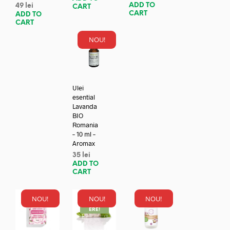
ADD TO
49
lei
CART
CART
ADD TO
CART
NOU!
Ulei
esential
Lavanda
BIO
Romania
– 10 ml –
Aromax
35
lei
ADD TO
CART
NOU!
NOU!
NOU!
REDUC
ERE!