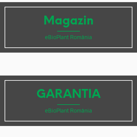
Magazin
eBioPlant România
GARANTIA
eBioPlant România