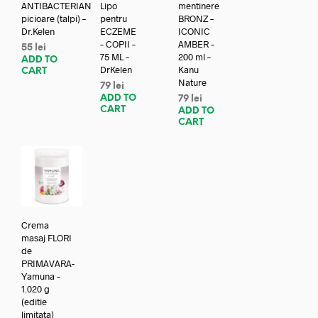
ANTIBACTERIAN
Lipo
mentinere
picioare (talpi) –
pentru
BRONZ –
Dr.Kelen
ECZEME
ICONIC
– COPII –
AMBER –
55
lei
75 ML –
200 ml –
ADD TO
DrKelen
Kanu
CART
Nature
79
lei
ADD TO
79
lei
CART
ADD TO
CART
Crema
masaj FLORI
de
PRIMAVARA-
Yamuna –
1.020 g
(editie
limitata)