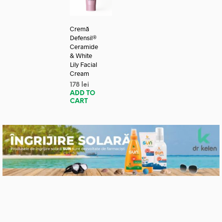
Cremă
Defensil®
Ceramide
& White
Lily Facial
Cream
178
lei
ADD TO
CART