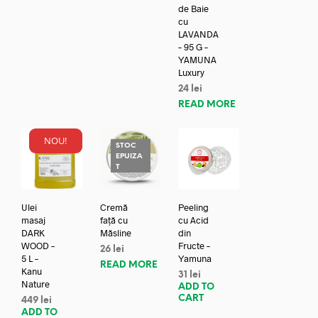
de Baie
cu
LAVANDA
– 95 G –
YAMUNA
Luxury
24
lei
READ MORE
NOU!
STOC
EPUIZA
T
Ulei
Cremă
Peeling
masaj
față cu
cu Acid
DARK
Măsline
din
WOOD –
Fructe –
26
lei
5 L –
Yamuna
READ MORE
Kanu
31
lei
Nature
ADD TO
CART
449
lei
ADD TO