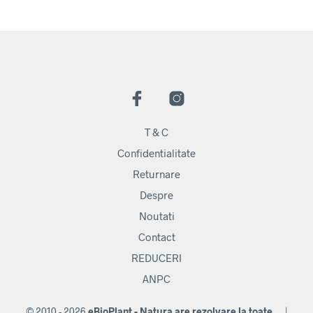
T & C
Confidentialitate
Returnare
Despre
Noutati
Contact
REDUCERI
ANPC
© 2010 - 2026
eBioPlant - Natura are rezolvare la toate...
|