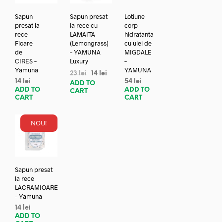
Sapun
Sapun presat
Lotiune
presat la
la rece cu
corp
rece
LAMAITA
hidratanta
Floare
(Lemongrass)
cu ulei de
de
– YAMUNA
MIGDALE
CIRES –
Luxury
–
Yamuna
YAMUNA
23
lei
14
lei
14
lei
54
lei
ADD TO
ADD TO
ADD TO
CART
CART
CART
NOU!
Sapun presat
la rece
LACRAMIOARE
– Yamuna
14
lei
ADD TO