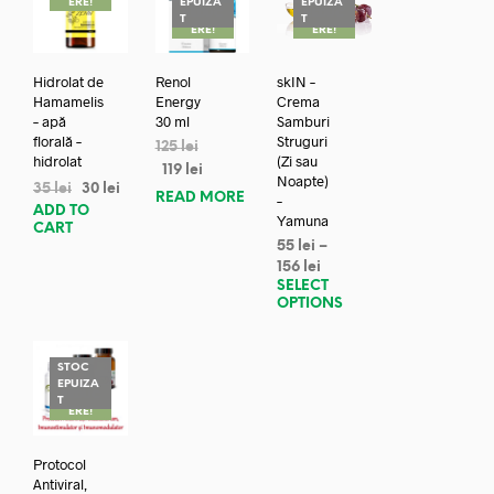
ERE!
EPUIZA
EPUIZA
REDUC
REDUC
T
T
ERE!
ERE!
Hidrolat de
Renol
skIN –
Hamamelis
Energy
Crema
– apă
30 ml
Samburi
florală –
Struguri
125
lei
hidrolat
(Zi sau
119
lei
Noapte)
35
lei
30
lei
READ MORE
–
ADD TO
Yamuna
CART
55
lei
–
156
lei
SELECT
OPTIONS
STOC
EPUIZA
REDUC
T
ERE!
Protocol
Antiviral,