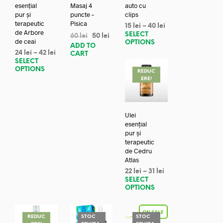
esențial
Masaj 4
auto cu
pur și
puncte –
clips
terapeutic
Pisica
15
lei
–
40
lei
de Arbore
SELECT
60
lei
50
lei
de ceai
OPTIONS
ADD TO
24
lei
–
42
lei
CART
SELECT
OPTIONS
REDUC
ERE!
Ulei
esențial
pur și
terapeutic
de Cedru
Atlas
22
lei
–
31
lei
SELECT
OPTIONS
REDUC
STOC
STOC