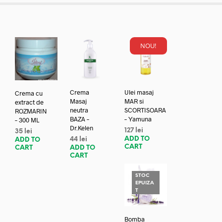
NOU!
Crema
Ulei masaj
Crema cu
Masaj
MAR si
extract de
neutra
SCORTISOARA
ROZMARIN
BAZA –
– Yamuna
– 300 ML
Dr.Kelen
127
lei
35
lei
ADD TO
44
lei
ADD TO
CART
ADD TO
CART
CART
STOC
EPUIZA
T
Bomba