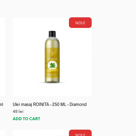
NOU!
ml
Ulei masaj ROINITA – 250 ML – Diamond
45
lei
ADD TO CART
NOU!