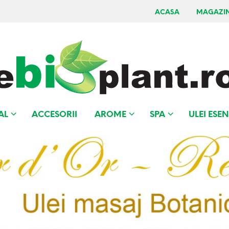
ACASA
MAGAZI
AL
ACCESORII
AROME
SPA
ULEI ESEN