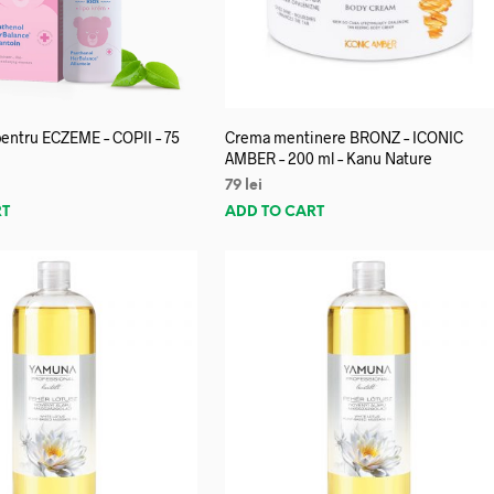
entru ECZEME – COPII – 75
Crema mentinere BRONZ – ICONIC
AMBER – 200 ml – Kanu Nature
79
lei
RT
ADD TO CART