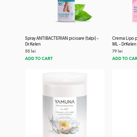
Spray ANTIBACTERIAN picioare (talpi) –
Crema Lipo p
Dr.Kelen
ML – DrKelen
55
lei
79
lei
ADD TO CART
ADD TO CA