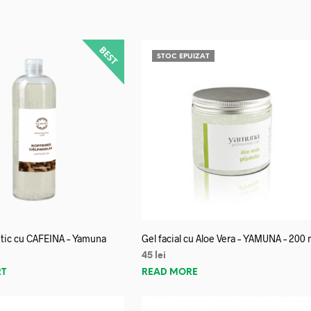
STOC EPUIZAT
litic cu CAFEINA – Yamuna
Gel facial cu Aloe Vera – YAMUNA – 200 
45
lei
RT
READ MORE