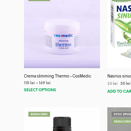
Crema slimming Thermo – CosMedic
Nasirus sinu
115
lei
–
169
lei
33
lei
30
lei
SELECT OPTIONS
ADD TO CA
REDUCERE!
STOC EPUI
REDUCERE