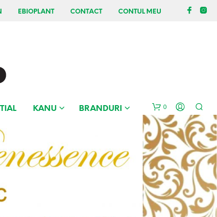
N
EBIOPLANT
CONTACT
CONTUL MEU
0
TIAL
KANU
BRANDURI