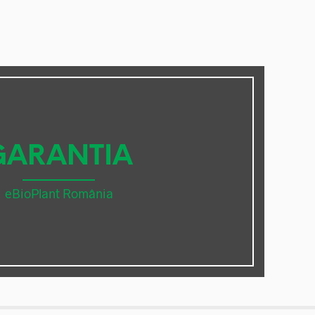
GARANTIA
eBioPlant România