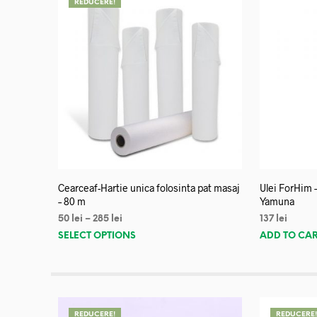
REDUCERE!
Cearceaf-Hartie unica folosinta pat masaj
Ulei ForHim 
– 80 m
Yamuna
50
lei
–
285
lei
137
lei
SELECT OPTIONS
ADD TO CA
REDUCERE!
REDUCERE