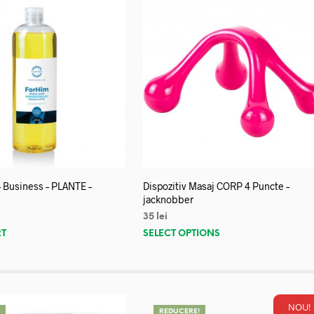
– Business – PLANTE –
Dispozitiv Masaj CORP 4 Puncte –
jacknobber
35
lei
RT
SELECT OPTIONS
NOU!
!
REDUCERE!