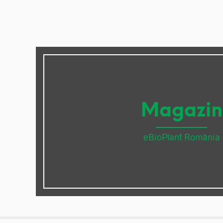
Magazin
eBioPlant România