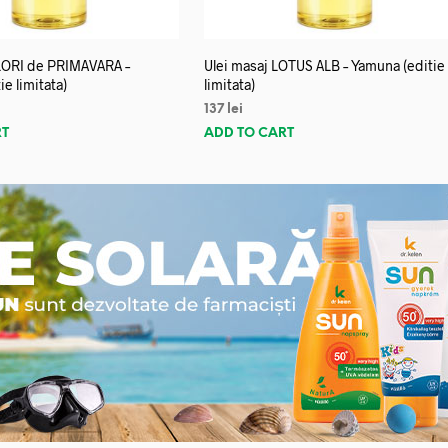
FLORI de PRIMAVARA –
Ulei masaj LOTUS ALB – Yamuna (editie
e limitata)
limitata)
137
lei
RT
ADD TO CART