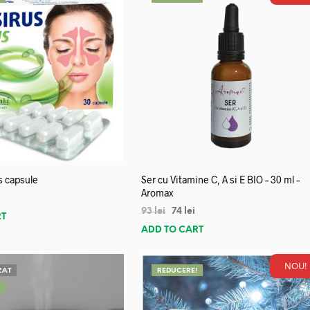
s capsule
Ser cu Vitamine C, A si E BIO – 30 ml –
Aromax
93
lei
74
lei
RT
ADD TO CART
NOU!
ZAT
REDUCERE!
!