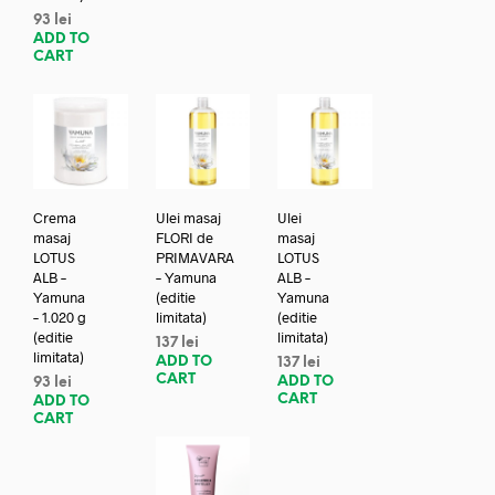
93
lei
ADD TO
CART
Crema
Ulei masaj
Ulei
masaj
FLORI de
masaj
LOTUS
PRIMAVARA
LOTUS
ALB –
– Yamuna
ALB –
Yamuna
(editie
Yamuna
– 1.020 g
limitata)
(editie
(editie
limitata)
137
lei
limitata)
ADD TO
137
lei
CART
ADD TO
93
lei
CART
ADD TO
CART