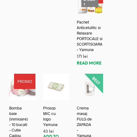
EPUIZA
T
Pachet
Anticelulitic si
Relaxare
PORTOCALE si
SCORTISOARA
– Yamuna
171
lei
READ MORE
PROMO
Bomba
Prosop
Crema
baie
MIC cu
masaj
(inimioare)
logo
FULG de
– 10 bucati
Yamuna
ZAPADA
– Cutie
–
43
lei
Cadou
Yamuna
ADD TO