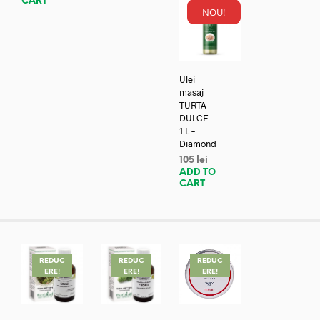
CART
NOU!
Ulei
masaj
TURTA
DULCE –
1 L –
Diamond
105
lei
ADD TO
CART
REDUC
REDUC
REDUC
ERE!
ERE!
ERE!