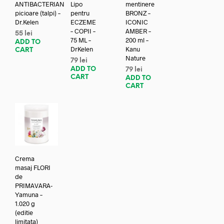
ANTIBACTERIAN
Lipo
mentinere
picioare (talpi) –
pentru
BRONZ –
Dr.Kelen
ECZEME
ICONIC
– COPII –
AMBER –
55
lei
75 ML –
200 ml –
ADD TO
DrKelen
Kanu
CART
Nature
79
lei
ADD TO
79
lei
CART
ADD TO
CART
Crema
masaj FLORI
de
PRIMAVARA-
Yamuna –
1.020 g
(editie
limitata)