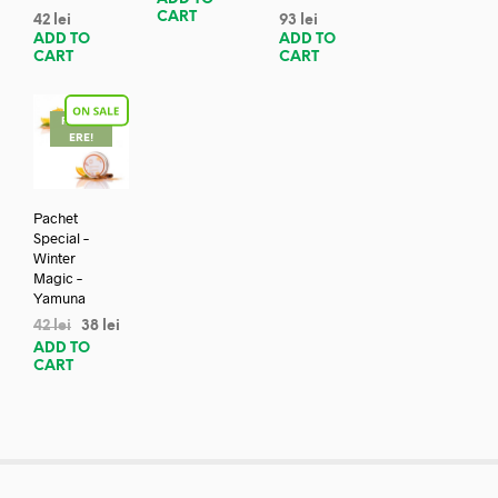
CART
42
lei
93
lei
ADD TO
ADD TO
CART
CART
REDUC
ERE!
Pachet
Special –
Winter
Magic –
Yamuna
42
lei
38
lei
ADD TO
CART