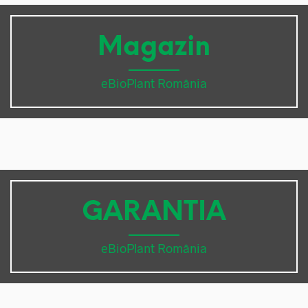
Magazin
eBioPlant România
GARANTIA
eBioPlant România