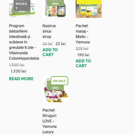
EPUIZA
ERE!
ERE!
REDUC
T
ERE!
Program
Nasirus
Pachet
detoxifiere
sinus
masaj –
intestinală și
sirop
Mistic –
scădere în
Yamuna
26
lei
23
lei
greutate 6 zile –
205
lei
ADD TO
Vitamunda
CART
190
lei
ColonHyperdetox
ADD TO
1.560
lei
CART
1.330
lei
READ MORE
REDUC
ERE!
Pachet
Struguri
LOVE –
Yamuna
Luxury