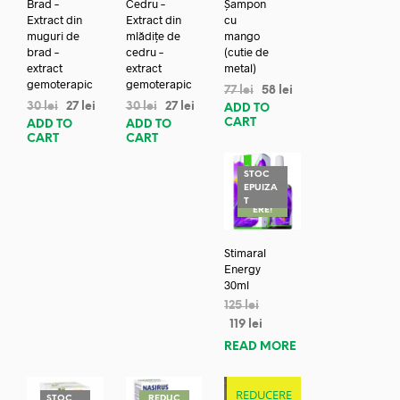
Brad –
Cedru –
Șampon
Extract din
Extract din
cu
muguri de
mlădițe de
mango
brad –
cedru –
(cutie de
extract
extract
metal)
gemoterapic
gemoterapic
77
lei
58
lei
30
lei
27
lei
30
lei
27
lei
ADD TO
CART
ADD TO
ADD TO
CART
CART
STOC
EPUIZA
REDUC
T
ERE!
Stimaral
Energy
30ml
125
lei
119
lei
READ MORE
REDUCERE
STOC
REDUC
REDUC