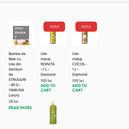
NOU!
NOU!
STOC
EPUIZA
T
Bomba de
Ulei
Ulei
Baie cu
masaj
masaj
Ulei din
ROINITA
COCOS –
Samburi
– 1 L –
1 L –
de
Diamond
Diamond
STRUGURI
105
lei
105
lei
– 95 G –
ADD TO
ADD TO
YAMUNA
CART
CART
Luxury
24
lei
READ MORE