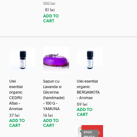
100
lei
81
lei
ADD TO
CART
Ulei
Sapun cu
Ulei esential
esential
Lavanda si
organic
organic
Glicerina
BERGAMOTA
CEDRU
(handmade)
– Aromax
Atlas –
– 100 G –
59
lei
Aromax
YAMUNA
ADD TO
CART
37
lei
16
lei
ADD TO
ADD TO
CART
CART
PROMO
STOC