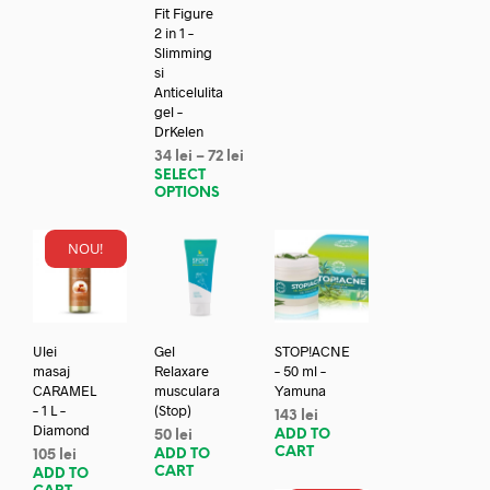
Fit Figure
2 in 1 –
Slimming
si
Anticelulita
gel –
DrKelen
34
lei
–
72
lei
SELECT
OPTIONS
NOU!
Ulei
Gel
STOP!ACNE
masaj
Relaxare
– 50 ml –
CARAMEL
musculara
Yamuna
– 1 L –
(Stop)
143
lei
Diamond
ADD TO
50
lei
CART
ADD TO
105
lei
CART
ADD TO