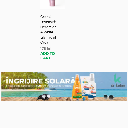
Cremă
Defensil®
Ceramide
& White
Lily Facial
Cream
178
lei
ADD TO
CART