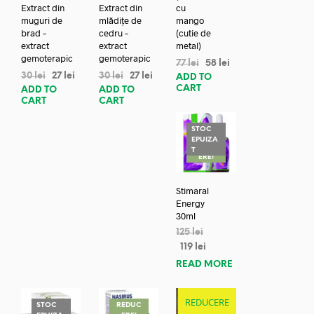
Extract din
Extract din
cu
muguri de
mlădițe de
mango
brad –
cedru –
(cutie de
extract
extract
metal)
gemoterapic
gemoterapic
77
lei
58
lei
30
lei
27
lei
30
lei
27
lei
ADD TO
CART
ADD TO
ADD TO
CART
CART
STOC
EPUIZA
REDUC
T
ERE!
Stimaral
Energy
30ml
125
lei
119
lei
READ MORE
REDUCERE
STOC
REDUC
REDUC