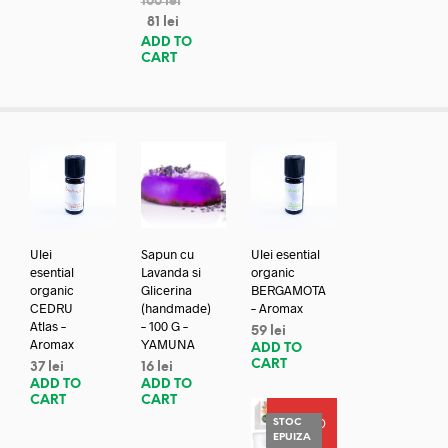
100
lei
81
lei
ADD TO
CART
Ulei
Sapun cu
Ulei esential
esential
Lavanda si
organic
organic
Glicerina
BERGAMOTA
CEDRU
(handmade)
– Aromax
Atlas –
– 100 G –
59
lei
Aromax
YAMUNA
ADD TO
CART
37
lei
16
lei
ADD TO
ADD TO
CART
CART
PROMO
STOC
EPUIZA