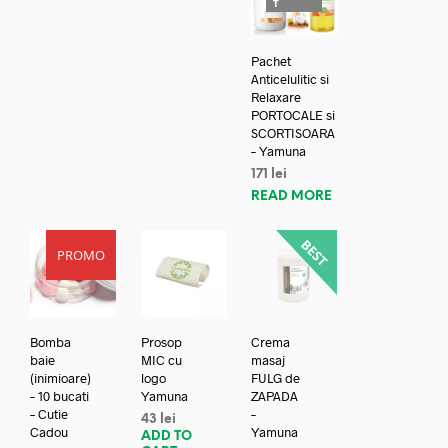
T
Pachet
Anticelulitic si
Relaxare
PORTOCALE si
SCORTISOARA
– Yamuna
171
lei
READ MORE
PROMO
Bomba
Prosop
Crema
baie
MIC cu
masaj
(inimioare)
logo
FULG de
– 10 bucati
Yamuna
ZAPADA
– Cutie
–
43
lei
Cadou
Yamuna
ADD TO