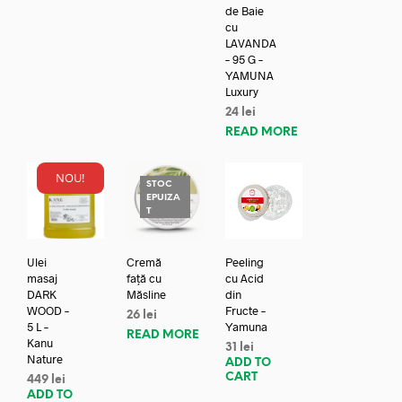
de Baie
cu
LAVANDA
– 95 G –
YAMUNA
Luxury
24
lei
READ MORE
NOU!
STOC
EPUIZA
T
Ulei
Cremă
Peeling
masaj
față cu
cu Acid
DARK
Măsline
din
WOOD –
Fructe –
26
lei
5 L –
Yamuna
READ MORE
Kanu
31
lei
Nature
ADD TO
CART
449
lei
ADD TO