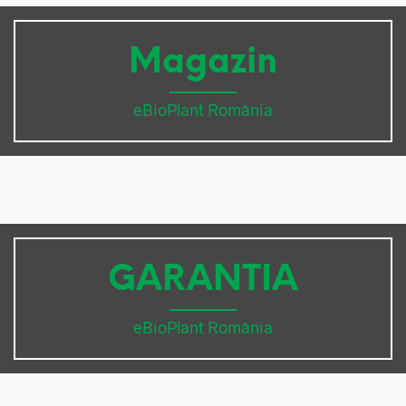
Magazin
eBioPlant România
GARANTIA
eBioPlant România