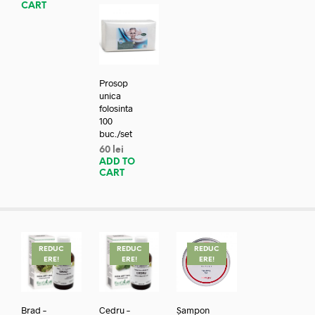
CART
Prosop
unica
folosinta
100
buc./set
60
lei
ADD TO
CART
REDUC
REDUC
REDUC
ERE!
ERE!
ERE!
Brad –
Cedru –
Șampon