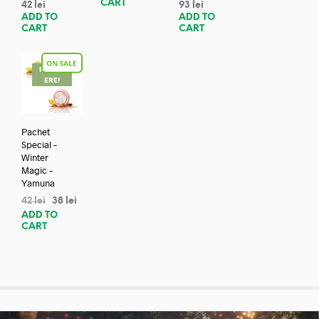
CART
42
lei
93
lei
ADD TO
ADD TO
CART
CART
REDUC
ERE!
Pachet
Special –
Winter
Magic –
Yamuna
42
lei
38
lei
ADD TO
CART