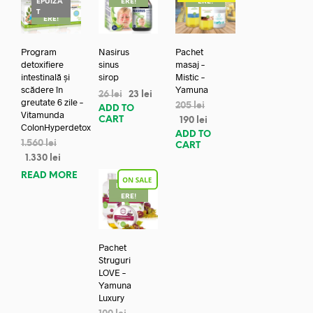
EPUIZA
ERE!
ERE!
REDUC
T
ERE!
Program
Nasirus
Pachet
detoxifiere
sinus
masaj –
intestinală și
sirop
Mistic –
scădere în
Yamuna
26
lei
23
lei
greutate 6 zile –
205
lei
ADD TO
Vitamunda
CART
190
lei
ColonHyperdetox
ADD TO
1.560
lei
CART
1.330
lei
READ MORE
REDUC
ERE!
Pachet
Struguri
LOVE –
Yamuna
Luxury