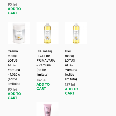
93
lei
ADD TO
CART
Crema
Ulei masaj
Ulei
masaj
FLORI de
masaj
LOTUS
PRIMAVARA
LOTUS
ALB –
– Yamuna
ALB –
Yamuna
(editie
Yamuna
– 1.020 g
limitata)
(editie
(editie
limitata)
137
lei
limitata)
ADD TO
137
lei
CART
ADD TO
93
lei
CART
ADD TO
CART