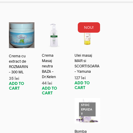
NOU!
Crema
Ulei masaj
Crema cu
Masaj
MAR si
extract de
neutra
SCORTISOARA
ROZMARIN
BAZA –
– Yamuna
– 300 ML
Dr.Kelen
127
lei
35
lei
ADD TO
44
lei
ADD TO
CART
ADD TO
CART
CART
STOC
EPUIZA
T
Bomba