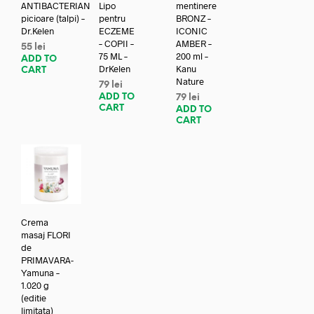
ANTIBACTERIAN
Lipo
mentinere
picioare (talpi) –
pentru
BRONZ –
Dr.Kelen
ECZEME
ICONIC
– COPII –
AMBER –
55
lei
75 ML –
200 ml –
ADD TO
DrKelen
Kanu
CART
Nature
79
lei
ADD TO
79
lei
CART
ADD TO
CART
Crema
masaj FLORI
de
PRIMAVARA-
Yamuna –
1.020 g
(editie
limitata)