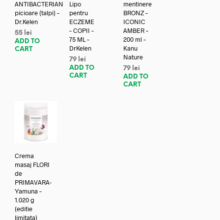
ANTIBACTERIAN
Lipo
mentinere
picioare (talpi) –
pentru
BRONZ –
Dr.Kelen
ECZEME
ICONIC
– COPII –
AMBER –
55
lei
75 ML –
200 ml –
ADD TO
DrKelen
Kanu
CART
Nature
79
lei
ADD TO
79
lei
CART
ADD TO
CART
Crema
masaj FLORI
de
PRIMAVARA-
Yamuna –
1.020 g
(editie
limitata)