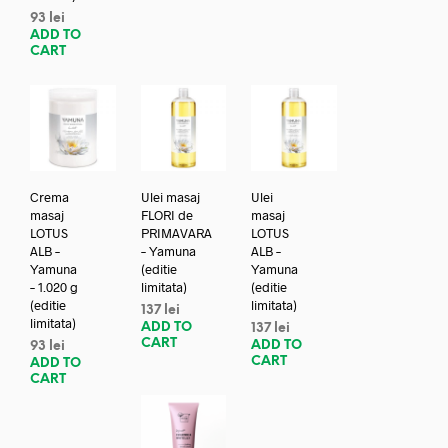
93
lei
ADD TO
CART
Crema
Ulei masaj
Ulei
masaj
FLORI de
masaj
LOTUS
PRIMAVARA
LOTUS
ALB –
– Yamuna
ALB –
Yamuna
(editie
Yamuna
– 1.020 g
limitata)
(editie
(editie
limitata)
137
lei
limitata)
ADD TO
137
lei
CART
ADD TO
93
lei
CART
ADD TO
CART