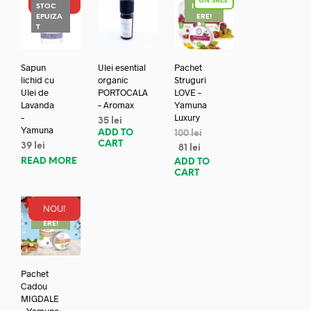
NOU!
STOC
REDUC
EPUIZA
ERE!
T
Sapun
Ulei esential
Pachet
lichid cu
organic
Struguri
Ulei de
PORTOCALA
LOVE –
Lavanda
– Aromax
Yamuna
–
Luxury
35
lei
Yamuna
ADD TO
100
lei
CART
39
lei
81
lei
READ MORE
ADD TO
CART
NOU!
REDUC
ERE!
Pachet
Cadou
MIGDALE