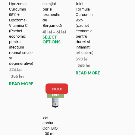
Lipozomal
esențial
Joint
Curcumin
pur și
Formula +
95% +
terapeutic
Curcumin
Lipozomal
de
95%
Vitamina C
Bergamotă
(pachet
(Pachet
economic
41
lei
–
61
lei
economic
pentru
SELECT
pentru
dureri și
OPTIONS
afecțiuni
inflamații
reumatismale
articulare)
și
390
lei
degenerative)
365
lei
374
lei
READ MORE
355
lei
READ MORE
NOU!
REDUC
ERE!
Ser
contur
Ochi BIO
– 30 ml –