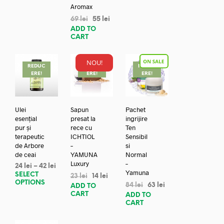
Aromax
69
lei
55
lei
ADD TO
CART
NOU!
REDUC
REDUC
REDUC
ERE!
ERE!
ERE!
Ulei
Sapun
Pachet
esențial
presat la
ingrijire
pur și
rece cu
Ten
terapeutic
ICHTIOL
Sensibil
de Arbore
–
si
de ceai
YAMUNA
Normal
Luxury
–
24
lei
–
42
lei
Yamuna
SELECT
23
lei
14
lei
OPTIONS
84
lei
63
lei
ADD TO
CART
ADD TO
CART