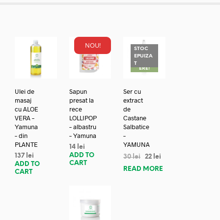
NOU!
STOC
EPUIZA
REDUC
T
ERE!
Ulei de
Sapun
Ser cu
masaj
presat la
extract
cu ALOE
rece
de
VERA –
LOLLIPOP
Castane
Yamuna
– albastru
Salbatice
– din
– Yamuna
–
PLANTE
YAMUNA
14
lei
ADD TO
137
lei
30
lei
22
lei
CART
ADD TO
READ MORE
CART