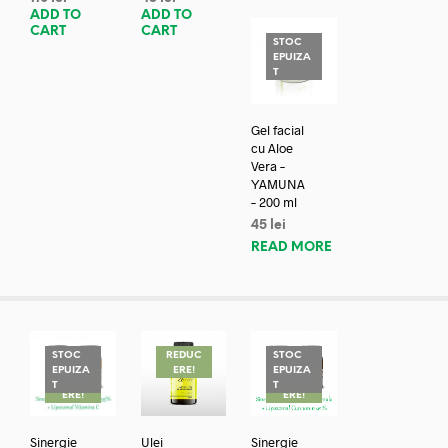
ADD TO
ADD TO
CART
CART
STOC
EPUIZA
T
Gel facial
cu Aloe
Vera –
YAMUNA
– 200 ml
45
lei
READ MORE
STOC
REDUC
STOC
EPUIZA
ERE!
EPUIZA
REDUC
REDUC
T
T
ERE!
ERE!
Sinergie
Ulei
Sinergie