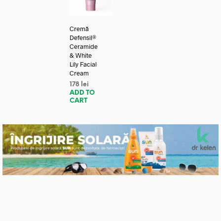
Cremă
Defensil®
Ceramide
& White
Lily Facial
Cream
178
lei
ADD TO
CART