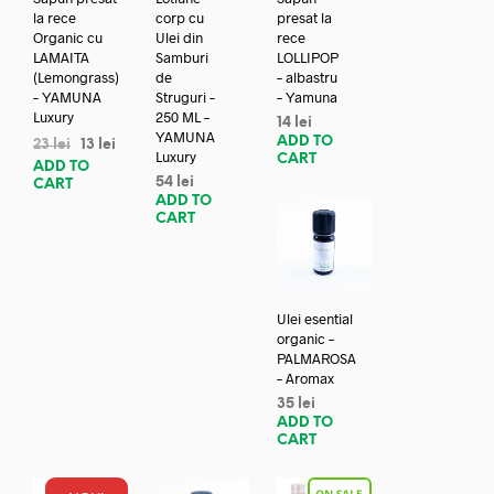
la rece
corp cu
presat la
Organic cu
Ulei din
rece
LAMAITA
Samburi
LOLLIPOP
(Lemongrass)
de
– albastru
– YAMUNA
Struguri –
– Yamuna
Luxury
250 ML –
14
lei
YAMUNA
ADD TO
23
lei
13
lei
Luxury
CART
ADD TO
54
lei
CART
ADD TO
CART
Ulei esential
organic –
PALMAROSA
– Aromax
35
lei
ADD TO
CART