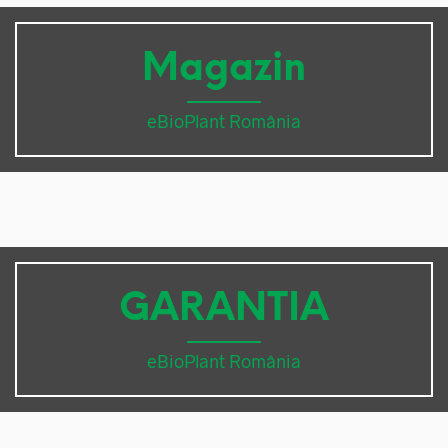
Magazin
eBioPlant România
GARANTIA
eBioPlant România