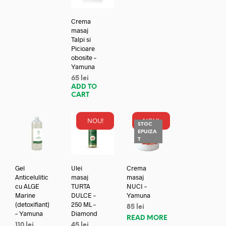
Crema
masaj
Talpi si
Picioare
obosite –
Yamuna
65
lei
ADD TO
CART
NOU!
NOU!
STOC
EPUIZA
T
Gel
Ulei
Crema
Anticelulitic
masaj
masaj
cu ALGE
TURTA
NUCI –
Marine
DULCE –
Yamuna
(detoxifiant)
250 ML –
85
lei
– Yamuna
Diamond
READ MORE
110
lei
45
lei