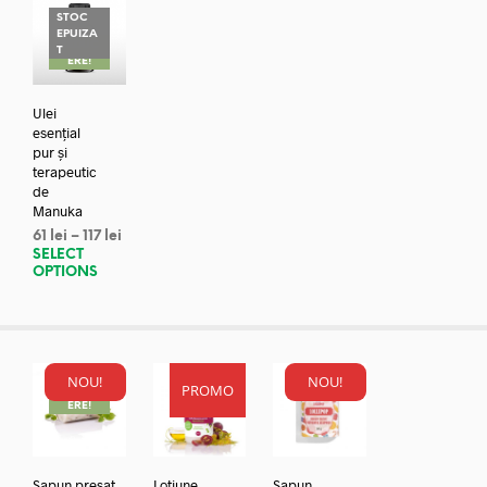
STOC
EPUIZA
REDUC
T
ERE!
Ulei
esențial
pur și
terapeutic
de
Manuka
61
lei
–
117
lei
SELECT
OPTIONS
NOU!
NOU!
PROMO
REDUC
ERE!
Sapun presat
Lotiune
Sapun