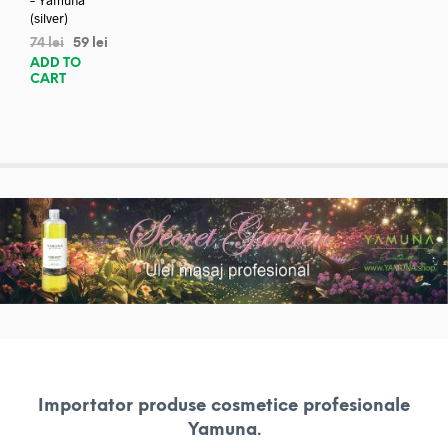
– Yamuna
(silver)
74
lei
59
lei
ADD TO
CART
Importator produse cosmetice profesionale
Yamuna.