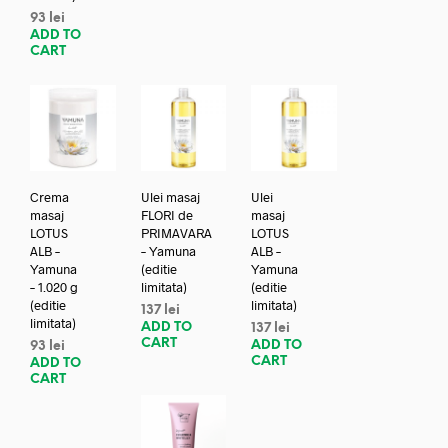
93
lei
ADD TO
CART
Crema
Ulei masaj
Ulei
masaj
FLORI de
masaj
LOTUS
PRIMAVARA
LOTUS
ALB –
– Yamuna
ALB –
Yamuna
(editie
Yamuna
– 1.020 g
limitata)
(editie
(editie
limitata)
137
lei
limitata)
ADD TO
137
lei
CART
ADD TO
93
lei
CART
ADD TO
CART