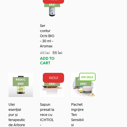
REDUC
ERE!
Ser
contur
Ochi BIO
– 30 ml –
Aromax
69
lei
55
lei
ADD TO
CART
NOU!
REDUC
REDUC
REDUC
ERE!
ERE!
ERE!
Ulei
Sapun
Pachet
esențial
presat la
ingrijire
pur și
rece cu
Ten
terapeutic
ICHTIOL
Sensibil
de Arbore
–
si