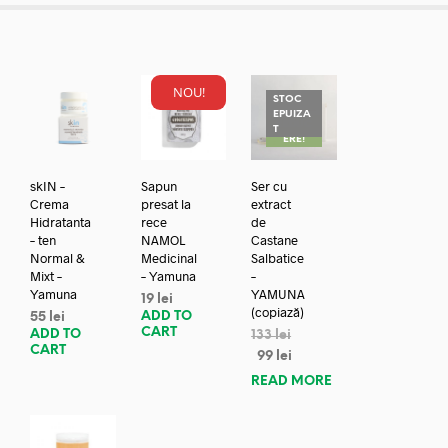
NOU!
STOC
EPUIZA
REDUC
T
ERE!
skIN –
Sapun
Ser cu
Crema
presat la
extract
Hidratanta
rece
de
– ten
NAMOL
Castane
Normal &
Medicinal
Salbatice
Mixt –
– Yamuna
–
Yamuna
YAMUNA
19
lei
(copiază)
ADD TO
55
lei
CART
ADD TO
133
lei
CART
99
lei
READ MORE