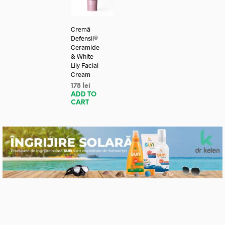
Cremă
Defensil®
Ceramide
& White
Lily Facial
Cream
178
lei
ADD TO
CART