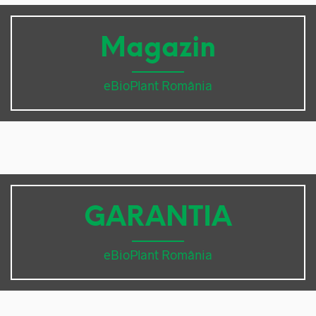
Magazin
eBioPlant România
GARANTIA
eBioPlant România