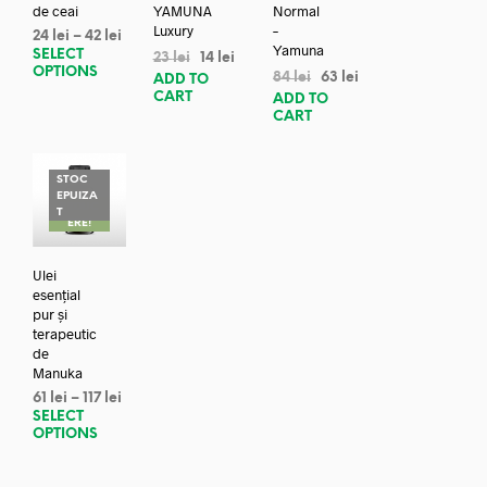
de ceai
YAMUNA
Normal
Luxury
–
24
lei
–
42
lei
Yamuna
SELECT
23
lei
14
lei
OPTIONS
84
lei
63
lei
ADD TO
CART
ADD TO
CART
STOC
EPUIZA
REDUC
T
ERE!
Ulei
esențial
pur și
terapeutic
de
Manuka
61
lei
–
117
lei
SELECT
OPTIONS