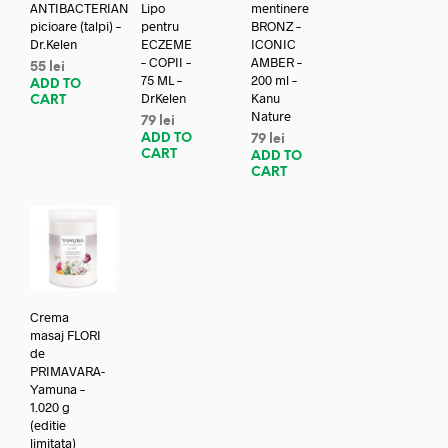
ANTIBACTERIAN
Lipo
mentinere
picioare (talpi) –
pentru
BRONZ –
Dr.Kelen
ECZEME
ICONIC
– COPII –
AMBER –
55
lei
75 ML –
200 ml –
ADD TO
DrKelen
Kanu
CART
Nature
79
lei
ADD TO
79
lei
CART
ADD TO
CART
Crema
masaj FLORI
de
PRIMAVARA-
Yamuna –
1.020 g
(editie
limitata)