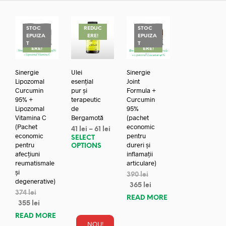
STOC
REDUC
STOC
EPUIZA
ERE!
EPUIZA
REDUC
REDUC
T
T
ERE!
ERE!
Sinergie
Ulei
Sinergie
Lipozomal
esențial
Joint
Curcumin
pur și
Formula +
95% +
terapeutic
Curcumin
Lipozomal
de
95%
Vitamina C
Bergamotă
(pachet
(Pachet
economic
41
lei
–
61
lei
economic
pentru
SELECT
pentru
dureri și
OPTIONS
afecțiuni
inflamații
reumatismale
articulare)
și
390
lei
degenerative)
365
lei
374
lei
READ MORE
355
lei
READ MORE
NOU!