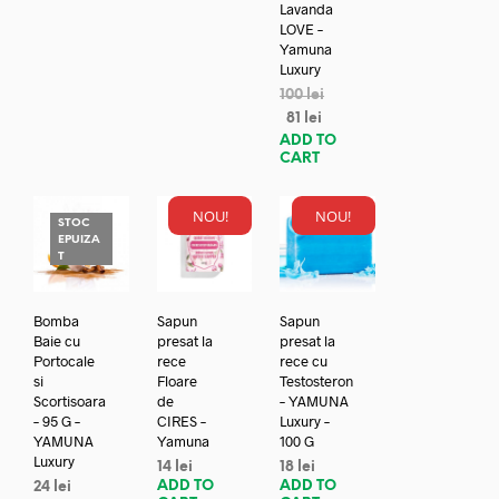
Lavanda
LOVE –
Yamuna
Luxury
100
lei
81
lei
ADD TO
CART
NOU!
NOU!
STOC
EPUIZA
T
Bomba
Sapun
Sapun
Baie cu
presat la
presat la
Portocale
rece
rece cu
si
Floare
Testosteron
Scortisoara
de
– YAMUNA
– 95 G –
CIRES –
Luxury –
YAMUNA
Yamuna
100 G
Luxury
14
lei
18
lei
ADD TO
ADD TO
24
lei