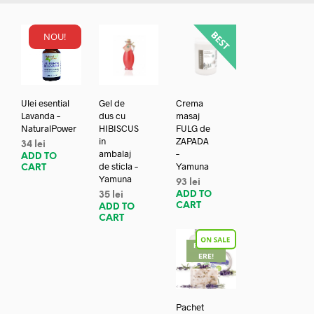
NOU!
Ulei esential
Gel de
Crema
Lavanda –
dus cu
masaj
NaturalPower
HIBISCUS
FULG de
in
ZAPADA
34
lei
ambalaj
–
ADD TO
de sticla –
Yamuna
CART
Yamuna
93
lei
ADD TO
35
lei
CART
ADD TO
CART
REDUC
ERE!
Pachet