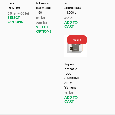
gel –
folosinta
si
Dr.Kelen
pat masaj
Scortisoara
– 80 m
– 1.000 g
30
lei
–
55
lei
SELECT
50
lei
–
49
lei
OPTIONS
ADD TO
285
lei
CART
SELECT
OPTIONS
NOU!
Sapun
presat la
rece
CARBUNE
Activ –
Yamuna
20
lei
ADD TO
CART