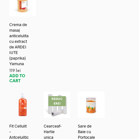
Crema de
masaj
anticelulita
cu extract
de ARDEI
IUTE
(paprika)
Yamuna
119
lei
ADD TO
CART
REDUC
ERE!
Fit Cellulit
Cearceaf-
Sare de
–
Hartie
Baie cu
Antcelulitic
unica
Portocale