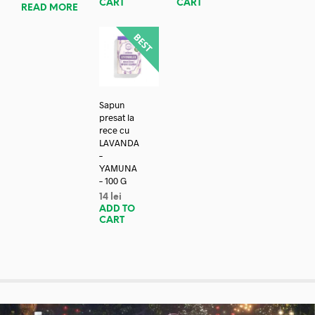
CART
CART
READ MORE
Sapun
presat la
rece cu
LAVANDA
–
YAMUNA
– 100 G
14
lei
ADD TO
CART