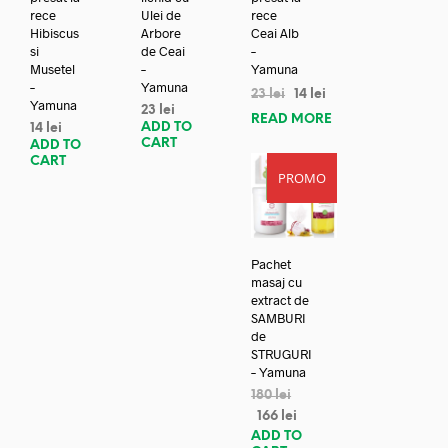
rece
Ulei de
rece
Hibiscus
Arbore
Ceai Alb
si
de Ceai
–
Musetel
–
Yamuna
–
Yamuna
23
lei
14
lei
Yamuna
23
lei
READ MORE
ADD TO
14
lei
CART
ADD TO
CART
PROMO
REDUC
ERE!
Pachet
masaj cu
extract de
SAMBURI
de
STRUGURI
– Yamuna
180
lei
166
lei
ADD TO