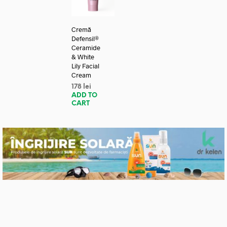
Cremă
Defensil®
Ceramide
& White
Lily Facial
Cream
178
lei
ADD TO
CART