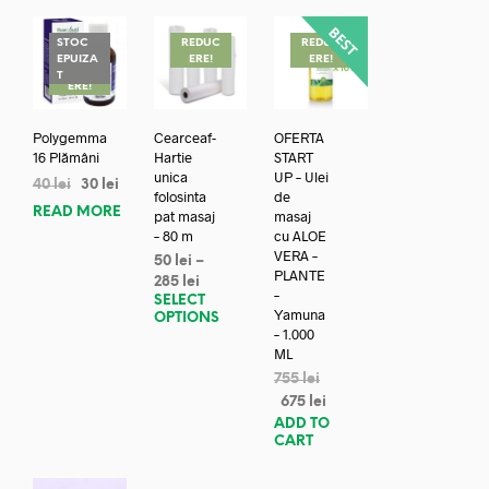
STOC
REDUC
REDUC
EPUIZA
ERE!
ERE!
REDUC
T
ERE!
Polygemma
Cearceaf-
OFERTA
16 Plămâni
Hartie
START
unica
UP – Ulei
40
lei
30
lei
folosinta
de
READ MORE
pat masaj
masaj
– 80 m
cu ALOE
VERA –
50
lei
–
PLANTE
285
lei
–
SELECT
Yamuna
OPTIONS
– 1.000
ML
755
lei
675
lei
ADD TO
CART