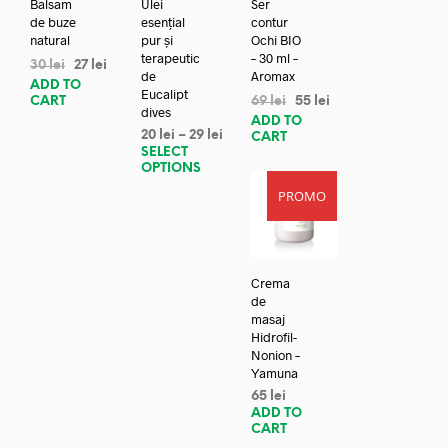
Balsam
Ulei
Ser
de buze
esențial
contur
natural
pur și
Ochi BIO
terapeutic
– 30 ml –
30
lei
27
lei
de
Aromax
ADD TO
Eucalipt
CART
69
lei
55
lei
dives
ADD TO
20
lei
–
29
lei
CART
SELECT
OPTIONS
PROMO
Crema
de
masaj
Hidrofil-
Nonion –
Yamuna
65
lei
ADD TO
CART