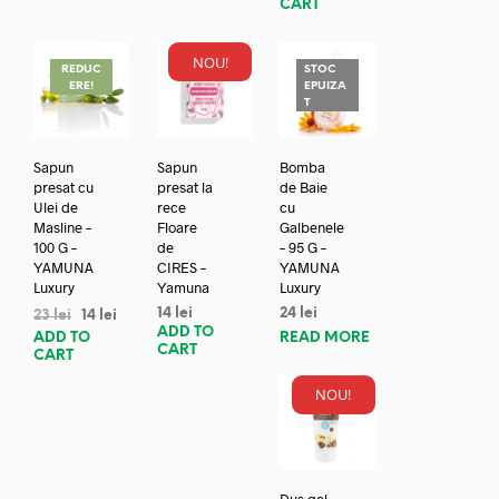
CART
NOU!
REDUC
STOC
ERE!
EPUIZA
T
Sapun
Sapun
Bomba
presat cu
presat la
de Baie
Ulei de
rece
cu
Masline –
Floare
Galbenele
100 G –
de
– 95 G –
YAMUNA
CIRES –
YAMUNA
Luxury
Yamuna
Luxury
14
lei
24
lei
23
lei
14
lei
ADD TO
ADD TO
READ MORE
CART
CART
NOU!