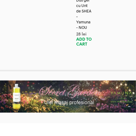
Dus gel
cu Unt
de SHEA
–
Yamuna
– NOU
28
lei
ADD TO
CART