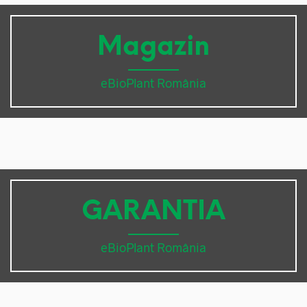
Magazin
eBioPlant România
GARANTIA
eBioPlant România