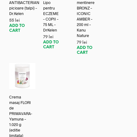
ANTIBACTERIAN
Lipo
mentinere
picioare (talpi) –
pentru
BRONZ –
Dr.Kelen
ECZEME
ICONIC
– COPII –
AMBER –
55
lei
75 ML –
200 ml –
ADD TO
DrKelen
Kanu
CART
Nature
79
lei
ADD TO
79
lei
CART
ADD TO
CART
Crema
masaj FLORI
de
PRIMAVARA-
Yamuna –
1.020 g
(editie
limitata)