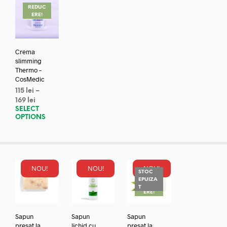
REDUC
ERE!
Crema
slimming
Thermo –
CosMedic
115
lei
–
169
lei
SELECT
OPTIONS
NOU!
NOU!
NOU!
STOC
EPUIZA
REDUC
T
ERE!
Sapun
Sapun
Sapun
presat la
lichid cu
presat la