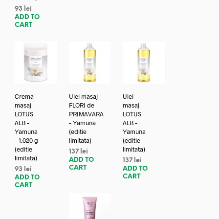
93
lei
ADD TO
CART
Crema
Ulei masaj
Ulei
masaj
FLORI de
masaj
LOTUS
PRIMAVARA
LOTUS
ALB –
– Yamuna
ALB –
Yamuna
(editie
Yamuna
– 1.020 g
limitata)
(editie
(editie
limitata)
137
lei
limitata)
ADD TO
137
lei
CART
ADD TO
93
lei
CART
ADD TO
CART