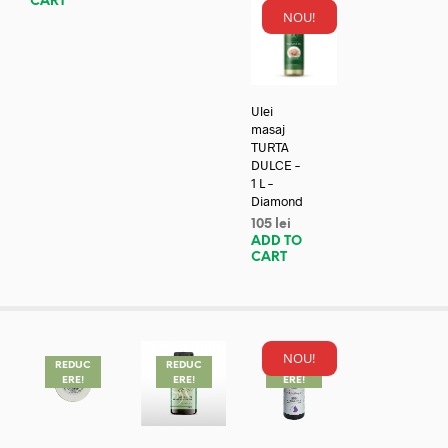
CART
NOU!
Ulei
masaj
TURTA
DULCE –
1 L –
Diamond
105
lei
ADD TO
CART
NOU!
REDUC
REDUC
REDUC
ERE!
ERE!
ERE!