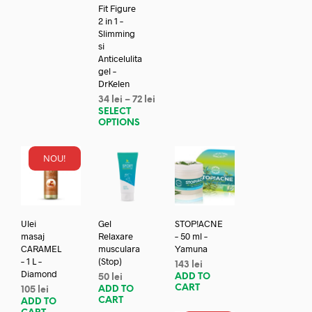
Fit Figure
2 in 1 –
Slimming
si
Anticelulita
gel –
DrKelen
34
lei
–
72
lei
SELECT
OPTIONS
NOU!
Ulei
Gel
STOP!ACNE
masaj
Relaxare
– 50 ml –
CARAMEL
musculara
Yamuna
– 1 L –
(Stop)
143
lei
Diamond
ADD TO
50
lei
CART
ADD TO
105
lei
CART
ADD TO