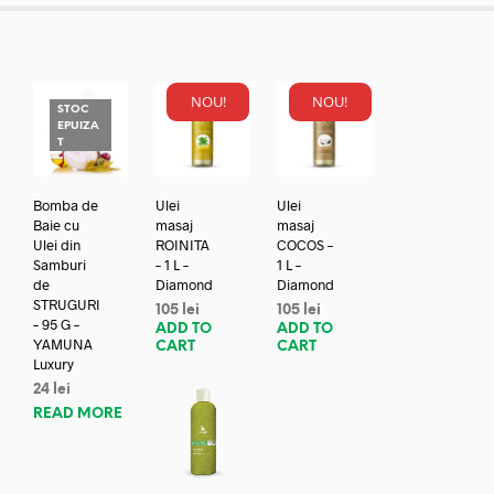
NOU!
NOU!
STOC
EPUIZA
T
Bomba de
Ulei
Ulei
Baie cu
masaj
masaj
Ulei din
ROINITA
COCOS –
Samburi
– 1 L –
1 L –
de
Diamond
Diamond
STRUGURI
105
lei
105
lei
– 95 G –
ADD TO
ADD TO
YAMUNA
CART
CART
Luxury
24
lei
READ MORE