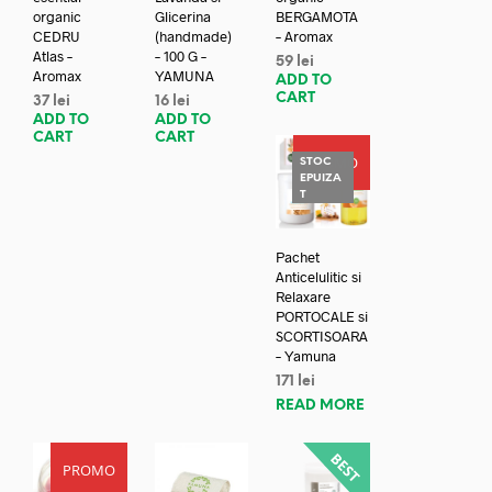
organic
Glicerina
BERGAMOTA
CEDRU
(handmade)
– Aromax
Atlas –
– 100 G –
59
lei
Aromax
YAMUNA
ADD TO
CART
37
lei
16
lei
ADD TO
ADD TO
CART
CART
PROMO
STOC
EPUIZA
T
Pachet
Anticelulitic si
Relaxare
PORTOCALE si
SCORTISOARA
– Yamuna
171
lei
READ MORE
PROMO