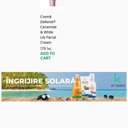
Cremă
Defensil®
Ceramide
& White
Lily Facial
Cream
178
lei
ADD TO
CART