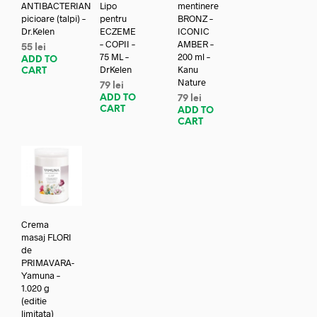
ANTIBACTERIAN
Lipo
mentinere
picioare (talpi) –
pentru
BRONZ –
Dr.Kelen
ECZEME
ICONIC
– COPII –
AMBER –
55
lei
75 ML –
200 ml –
ADD TO
DrKelen
Kanu
CART
Nature
79
lei
ADD TO
79
lei
CART
ADD TO
CART
Crema
masaj FLORI
de
PRIMAVARA-
Yamuna –
1.020 g
(editie
limitata)