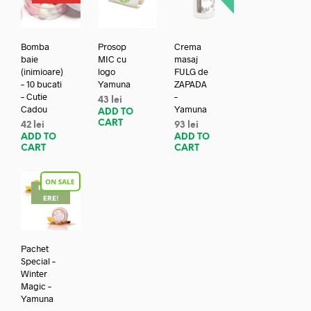
Bomba
Prosop
Crema
baie
MIC cu
masaj
(inimioare)
logo
FULG de
– 10 bucati
Yamuna
ZAPADA
– Cutie
–
43
lei
Cadou
Yamuna
ADD TO
CART
42
lei
93
lei
ADD TO
ADD TO
CART
CART
REDUC
ERE!
Pachet
Special –
Winter
Magic –
Yamuna