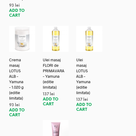
93
lei
ADD TO
CART
Crema
Ulei masaj
Ulei
masaj
FLORI de
masaj
LOTUS
PRIMAVARA
LOTUS
ALB –
– Yamuna
ALB –
Yamuna
(editie
Yamuna
– 1.020 g
limitata)
(editie
(editie
limitata)
137
lei
limitata)
ADD TO
137
lei
CART
ADD TO
93
lei
CART
ADD TO
CART