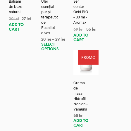
Balsam
Ulei
Ser
de buze
esențial
contur
natural
pur și
Ochi BIO
terapeutic
– 30 ml –
30
lei
27
lei
de
Aromax
ADD TO
Eucalipt
CART
69
lei
55
lei
dives
ADD TO
20
lei
–
29
lei
CART
SELECT
OPTIONS
PROMO
Crema
de
masaj
Hidrofil-
Nonion –
Yamuna
65
lei
ADD TO
CART