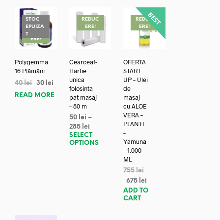
STOC
REDUC
REDUC
EPUIZA
ERE!
ERE!
REDUC
T
ERE!
Polygemma
Cearceaf-
OFERTA
16 Plămâni
Hartie
START
unica
UP – Ulei
40
lei
30
lei
folosinta
de
READ MORE
pat masaj
masaj
– 80 m
cu ALOE
VERA –
50
lei
–
PLANTE
285
lei
–
SELECT
Yamuna
OPTIONS
– 1.000
ML
755
lei
675
lei
ADD TO
CART