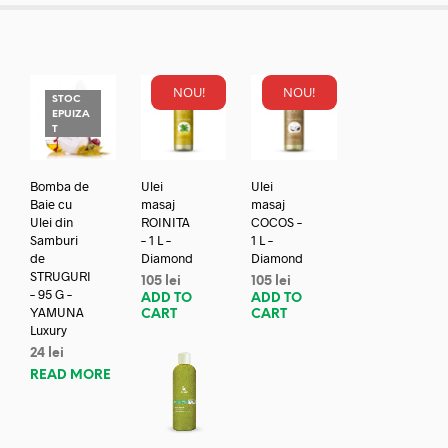
NOU!
NOU!
STOC
EPUIZA
T
Bomba de
Ulei
Ulei
Baie cu
masaj
masaj
Ulei din
ROINITA
COCOS –
Samburi
– 1 L –
1 L –
de
Diamond
Diamond
STRUGURI
105
lei
105
lei
– 95 G –
ADD TO
ADD TO
YAMUNA
CART
CART
Luxury
24
lei
READ MORE