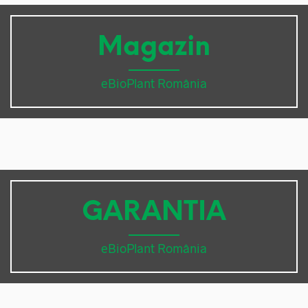
Magazin
eBioPlant România
GARANTIA
eBioPlant România