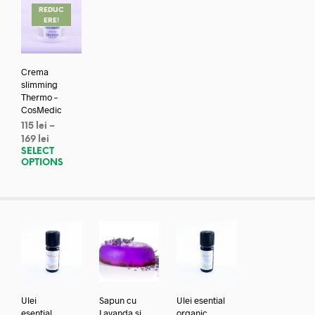
REDUC
ERE!
Crema
slimming
Thermo –
CosMedic
115
lei
–
169
lei
SELECT
OPTIONS
Ulei
Sapun cu
Ulei esential
esential
Lavanda si
organic