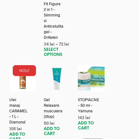
Fit Figure
2 in 1 –
Slimming
si
Anticelulita
gel –
DrKelen
34
lei
–
72
lei
SELECT
OPTIONS
NOU!
Ulei
Gel
STOP!ACNE
masaj
Relaxare
– 50 ml –
CARAMEL
musculara
Yamuna
– 1 L –
(Stop)
143
lei
Diamond
ADD TO
50
lei
CART
ADD TO
105
lei
CART
ADD TO