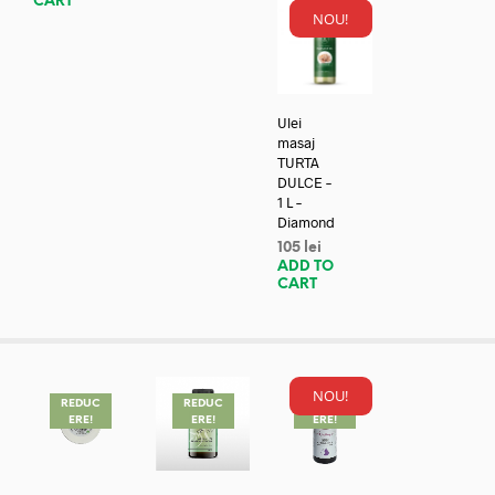
CART
NOU!
Ulei
masaj
TURTA
DULCE –
1 L –
Diamond
105
lei
ADD TO
CART
NOU!
REDUC
REDUC
REDUC
ERE!
ERE!
ERE!