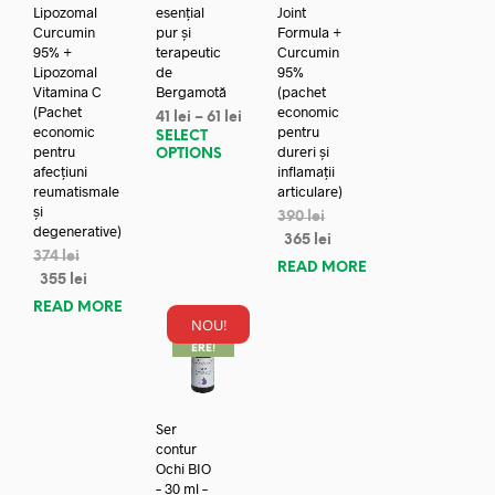
Lipozomal
esențial
Joint
Curcumin
pur și
Formula +
95% +
terapeutic
Curcumin
Lipozomal
de
95%
Vitamina C
Bergamotă
(pachet
(Pachet
economic
41
lei
–
61
lei
economic
pentru
SELECT
pentru
dureri și
OPTIONS
afecțiuni
inflamații
reumatismale
articulare)
și
390
lei
degenerative)
365
lei
374
lei
READ MORE
355
lei
READ MORE
NOU!
REDUC
ERE!
Ser
contur
Ochi BIO
– 30 ml –