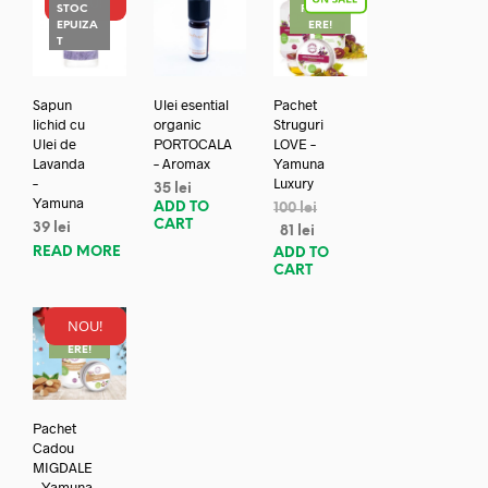
NOU!
STOC
REDUC
EPUIZA
ERE!
T
Sapun
Ulei esential
Pachet
lichid cu
organic
Struguri
Ulei de
PORTOCALA
LOVE –
Lavanda
– Aromax
Yamuna
–
Luxury
35
lei
Yamuna
ADD TO
100
lei
CART
39
lei
81
lei
READ MORE
ADD TO
CART
NOU!
REDUC
ERE!
Pachet
Cadou
MIGDALE
– Yamuna