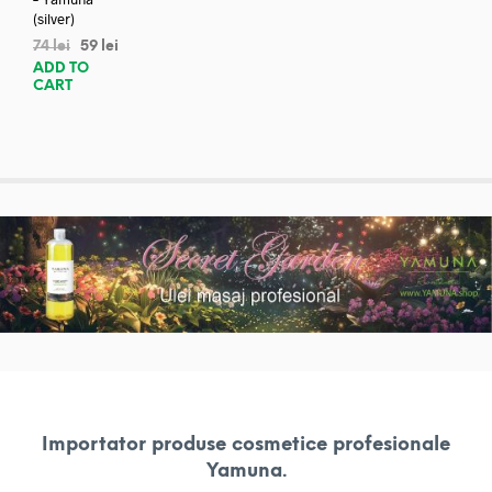
(silver)
74
lei
59
lei
ADD TO
CART
Importator produse cosmetice profesionale
Yamuna.