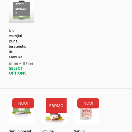
STOC
EPUIZA
REDUC
T
ERE!
Ulei
esențial
pur și
terapeutic
de
Manuka
61
lei
–
117
lei
SELECT
OPTIONS
NOU!
NOU!
PROMO
REDUC
ERE!
Sapun presat
Lotiune
Sapun