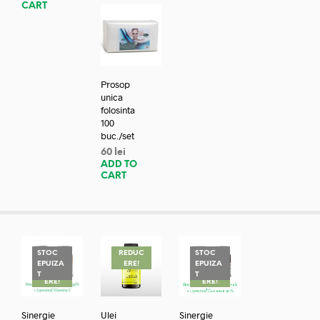
CART
Prosop
unica
folosinta
100
buc./set
60
lei
ADD TO
CART
STOC
REDUC
STOC
EPUIZA
ERE!
EPUIZA
REDUC
REDUC
T
T
ERE!
ERE!
Sinergie
Ulei
Sinergie