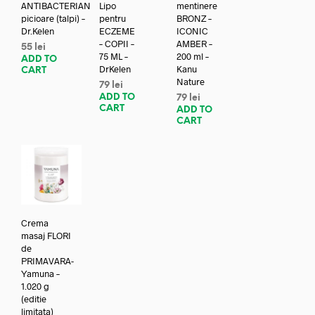
ANTIBACTERIAN
Lipo
mentinere
picioare (talpi) –
pentru
BRONZ –
Dr.Kelen
ECZEME
ICONIC
– COPII –
AMBER –
55
lei
75 ML –
200 ml –
ADD TO
DrKelen
Kanu
CART
Nature
79
lei
ADD TO
79
lei
CART
ADD TO
CART
Crema
masaj FLORI
de
PRIMAVARA-
Yamuna –
1.020 g
(editie
limitata)