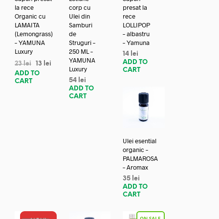
la rece
corp cu
presat la
Organic cu
Ulei din
rece
LAMAITA
Samburi
LOLLIPOP
(Lemongrass)
de
– albastru
– YAMUNA
Struguri –
– Yamuna
Luxury
250 ML –
14
lei
YAMUNA
ADD TO
23
lei
13
lei
Luxury
CART
ADD TO
54
lei
CART
ADD TO
CART
Ulei esential
organic –
PALMAROSA
– Aromax
35
lei
ADD TO
CART