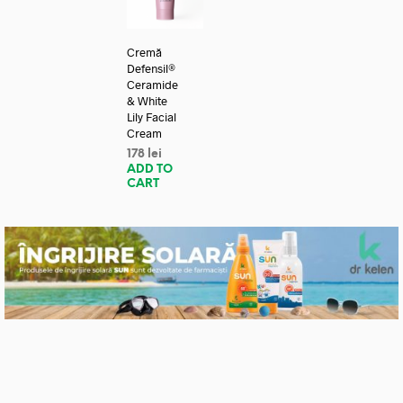
Cremă
Defensil®
Ceramide
& White
Lily Facial
Cream
178
lei
ADD TO
CART