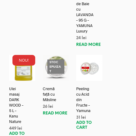
de Baie
cu
LAVANDA
– 95 G –
YAMUNA
Luxury
24
lei
READ MORE
NOU!
STOC
EPUIZA
T
Ulei
Cremă
Peeling
masaj
față cu
cu Acid
DARK
Măsline
din
WOOD –
Fructe –
26
lei
5 L –
Yamuna
READ MORE
Kanu
31
lei
Nature
ADD TO
CART
449
lei
ADD TO