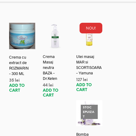
NOU!
Crema
Ulei masaj
Crema cu
Masaj
MAR si
extract de
neutra
SCORTISOARA
ROZMARIN
BAZA –
– Yamuna
– 300 ML
Dr.Kelen
127
lei
35
lei
ADD TO
44
lei
ADD TO
CART
ADD TO
CART
CART
STOC
EPUIZA
T
Bomba