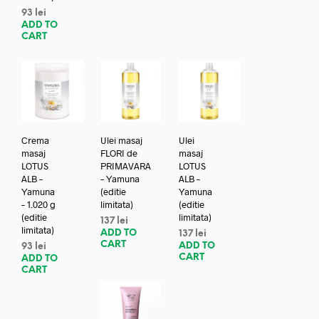
93
lei
ADD TO
CART
Crema
Ulei masaj
Ulei
masaj
FLORI de
masaj
LOTUS
PRIMAVARA
LOTUS
ALB –
– Yamuna
ALB –
Yamuna
(editie
Yamuna
– 1.020 g
limitata)
(editie
(editie
limitata)
137
lei
limitata)
ADD TO
137
lei
CART
ADD TO
93
lei
CART
ADD TO
CART