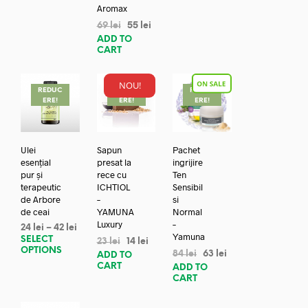
Aromax
69
lei
55
lei
ADD TO
CART
NOU!
REDUC
REDUC
REDUC
ERE!
ERE!
ERE!
Ulei
Sapun
Pachet
esențial
presat la
ingrijire
pur și
rece cu
Ten
terapeutic
ICHTIOL
Sensibil
de Arbore
–
si
de ceai
YAMUNA
Normal
Luxury
–
24
lei
–
42
lei
Yamuna
SELECT
23
lei
14
lei
OPTIONS
84
lei
63
lei
ADD TO
CART
ADD TO
CART