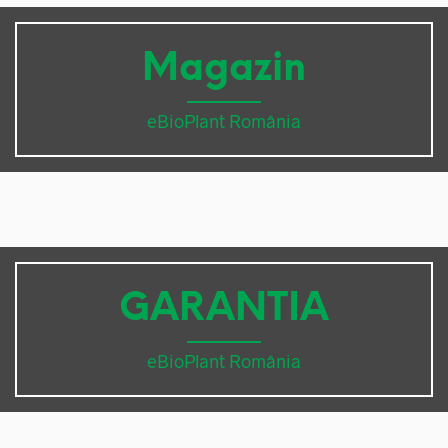
Magazin
eBioPlant România
GARANTIA
eBioPlant România