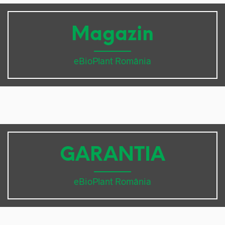
Magazin
eBioPlant România
GARANTIA
eBioPlant România