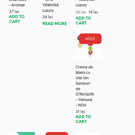
– Aromax
YAMUNA
Luxury
Luxury
37
lei
23
lei
14
lei
ADD TO
24
lei
ADD TO
CART
CART
READ MORE
NOU!
Crema de
Maini cu
Ulei din
Samburi
de
STRUGURI
– Yamuna
– NOU
31
lei
ADD TO
CART