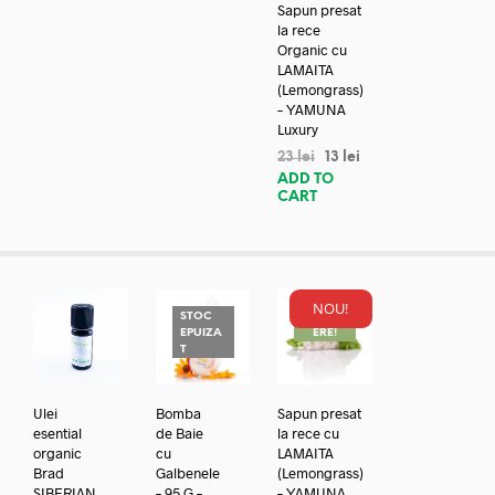
Sapun presat
la rece
Organic cu
LAMAITA
(Lemongrass)
– YAMUNA
Luxury
23
lei
13
lei
ADD TO
CART
NOU!
STOC
REDUC
EPUIZA
ERE!
T
Ulei
Bomba
Sapun presat
esential
de Baie
la rece cu
organic
cu
LAMAITA
Brad
Galbenele
(Lemongrass)
SIBERIAN
– 95 G –
– YAMUNA