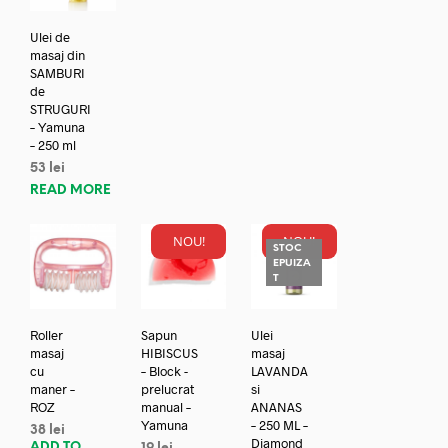
Ulei de
masaj din
SAMBURI
de
STRUGURI
– Yamuna
– 250 ml
53
lei
READ MORE
NOU!
NOU!
STOC
EPUIZA
T
Roller
Sapun
Ulei
masaj
HIBISCUS
masaj
cu
– Block -
LAVANDA
maner –
prelucrat
si
ROZ
manual –
ANANAS
Yamuna
– 250 ML –
38
lei
Diamond
ADD TO