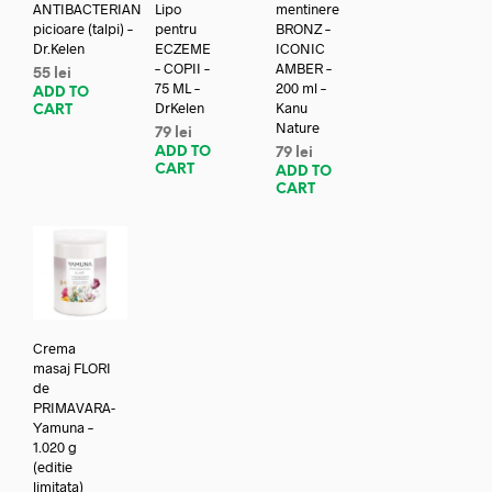
ANTIBACTERIAN
Lipo
mentinere
picioare (talpi) –
pentru
BRONZ –
Dr.Kelen
ECZEME
ICONIC
– COPII –
AMBER –
55
lei
75 ML –
200 ml –
ADD TO
DrKelen
Kanu
CART
Nature
79
lei
ADD TO
79
lei
CART
ADD TO
CART
Crema
masaj FLORI
de
PRIMAVARA-
Yamuna –
1.020 g
(editie
limitata)