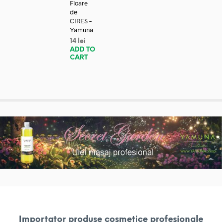
Floare
de
CIRES –
Yamuna
14
lei
ADD TO
CART
Importator produse cosmetice profesionale