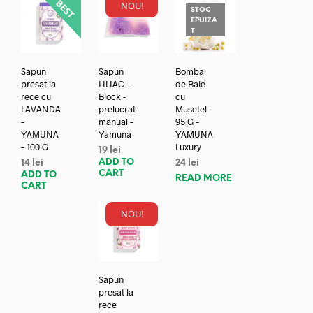
NOU!
STOC
EPUIZA
T
Sapun
Sapun
Bomba
presat la
LILIAC –
de Baie
rece cu
Block -
cu
LAVANDA
prelucrat
Musetel –
–
manual –
95 G –
YAMUNA
Yamuna
YAMUNA
– 100 G
Luxury
19
lei
ADD TO
14
lei
24
lei
CART
ADD TO
READ MORE
CART
NOU!
Sapun
presat la
rece