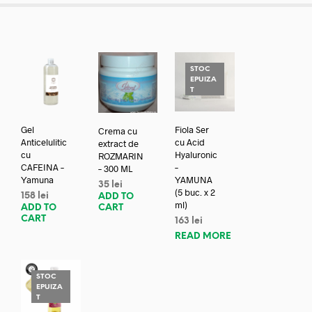
STOC
EPUIZA
T
Gel
Fiola Ser
Crema cu
Anticelulitic
cu Acid
extract de
cu
Hyaluronic
ROZMARIN
CAFEINA –
–
– 300 ML
Yamuna
YAMUNA
35
lei
(5 buc. x 2
158
lei
ADD TO
ml)
ADD TO
CART
CART
163
lei
READ MORE
STOC
EPUIZA
T