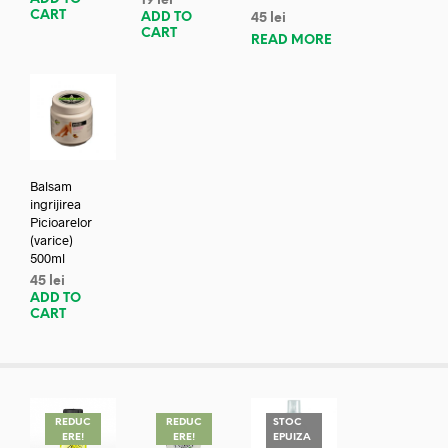
19
lei
CART
ADD TO
45
lei
CART
READ MORE
Balsam
ingrijirea
Picioarelor
(varice)
500ml
45
lei
ADD TO
CART
REDUC
REDUC
STOC
ERE!
ERE!
EPUIZA
REDUC