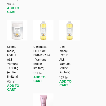
93
lei
ADD TO
CART
Crema
Ulei masaj
Ulei
masaj
FLORI de
masaj
LOTUS
PRIMAVARA
LOTUS
ALB –
– Yamuna
ALB –
Yamuna
(editie
Yamuna
– 1.020 g
limitata)
(editie
(editie
limitata)
137
lei
limitata)
ADD TO
137
lei
CART
ADD TO
93
lei
CART
ADD TO
CART