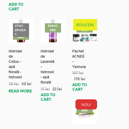
ADD TO
CART
REDUCERE
STOC
REDUC
REDUC
EPUIZA
ERE!
ERE!
REDUC
T
ERE!
Hidrolat
Hidrolat
Pachet
de
de
ACNEE
Cistus –
Lavandă
–
apă
–
Yamuna
florală –
hidrosol
187
lei
hidrosol
– apă
178
lei
florală
35
lei
30
lei
ADD TO
31
lei
22
lei
CART
READ MORE
ADD TO
CART
NOU!
REDUC
ERE!