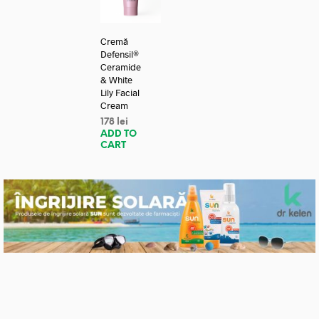
Cremă
Defensil®
Ceramide
& White
Lily Facial
Cream
178
lei
ADD TO
CART