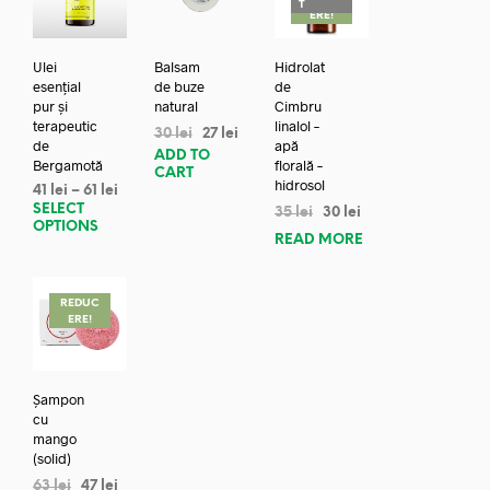
T
ERE!
Ulei
Balsam
Hidrolat
esențial
de buze
de
pur și
natural
Cimbru
terapeutic
linalol –
30
lei
27
lei
de
apă
ADD TO
Bergamotă
florală –
CART
hidrosol
41
lei
–
61
lei
SELECT
35
lei
30
lei
OPTIONS
READ MORE
REDUC
ERE!
Șampon
cu
mango
(solid)
63
lei
47
lei